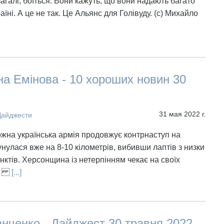
агалі, боїться. Вони кажуть, що вони надають багато
їні. А це не так. Це Альянс для Голівуду. (с) Михайло
а Емінова - 10 хороших новин 30
31 мая 2022 г.
Дайджести
ожна українська армія продовжує контрнаступ на
унулася вже на 8-10 кілометрів, вибивши лаптів з низки
нктів. Херсонщина із нетерпінням чекає на своїх
лів
[...]
нченко - Дайджест 30 травня 2022