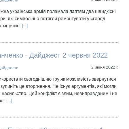
Дайджести
ожна українська армія поламала лаптям два швидкісні
ери, які символічно потягли ремонтувати у «город
х моряків.
[...]
нченко - Дайджест 2 червня 2022
2 июня 2022 г.
Дайджести
використати сьогоднішню гру як можливість звернутися
зупиніть це вторгнення. Не існує аргументів, які могли
 насильство. Цей конфлікт є злим, невиправданим і не
чог
[...]