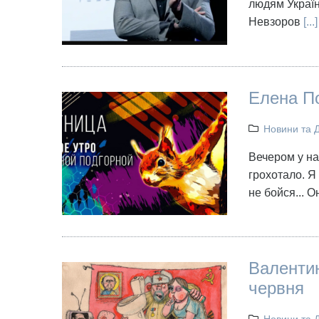
людям Україн
Невзоров
[...]
Елена По
Новини та 
Вечером у на
грохотало. Я 
не бойся... 
Валентин
червня