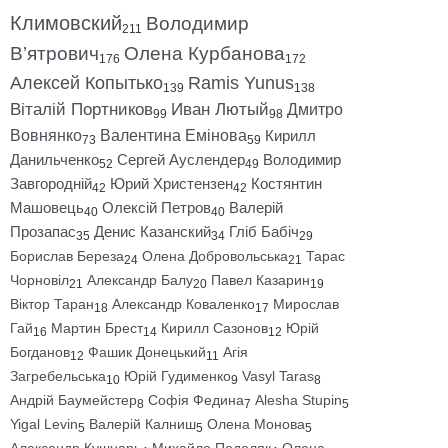
Климовский
Володимир
211
В’ятрович
Олена Курбанова
176
172
Алексей Копытько
Ramis Yunus
139
138
Віталій Портников
Иван Лютый
Дмитро
99
98
Вовнянко
Валентина Емінова
Кирилл
73
59
Данильченко
Сергей Ауслендер
Володимир
52
49
Завгородній
Юрий Христензен
Костянтин
42
42
Машовець
Олексій Петров
Валерій
40
40
Прозапас
Денис Казанский
Гліб Бабіч
35
34
29
Борислав Береза
Олена Добровольська
Тарас
24
21
Чорновіл
Александр Балу
Павел Казарин
21
20
19
Віктор Таран
Александр Коваленко
Мирослав
18
17
Гай
Мартин Брест
Кирилл Сазонов
Юрій
16
14
12
Богданов
Фашик Донецький
Агія
12
11
Загребельська
Юрій Гудименко
Vasyl Taras
10
9
8
Андрій Баумейстер
Софія Федина
Alesha Stupin
8
7
5
Yigal Levin
Валерій Калниш
Олена Монова
5
5
5
Александр Кушнарь
Михайло Подоляк
Олена