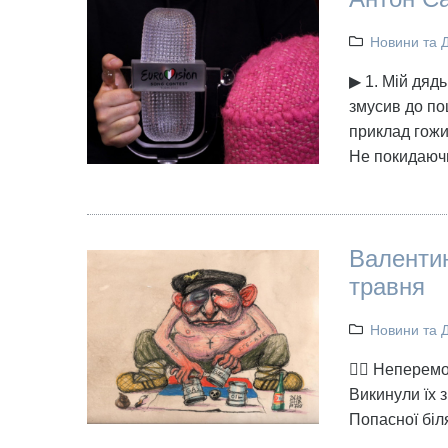
Новини та 
▶ 1. Мій дяд
змусив до по
приклад гожий
Не покидаюч
Валентин
травня
Новини та 
👉🏻 Неперем
Викинули їх з
Попасної біл