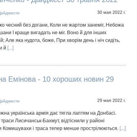
30 мая 2022 г.
Дайджести
ько чесний без догани, Коли не жартом занеміг, Небожа
шани І краще вигадать не міг. Воно й для інших
; Але яка нудота, боже, При хворім день і ніч сидіть,
и й
[...]
а Емінова - 10 хороших новин 29
29 мая 2022 г.
Дайджести
ожна українська армія дає тягла лаптям на Донбасі.
 траси Лисичанськ-Бахмут, відтіснили у районі
я Комишувахи і траса тепер менше прострілюються.
[...]