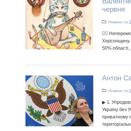
Валентин
червня
Новини та 
👉🏻 Неперем
Херсонщину. 
50% області,
Антон Са
Новини та 
▶ 1. Упродовж
Україну без У
приватному по
територіальн