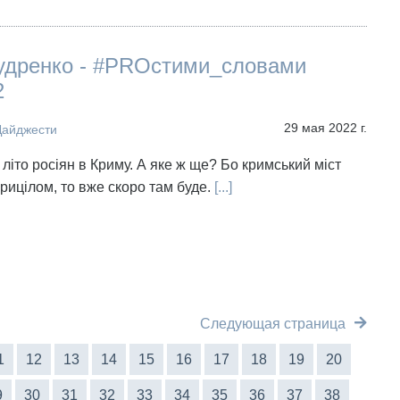
удренко - #PROстими_словами
2
29 мая 2022 г.
Дайджести
 літо росіян в Криму. А яке ж ще? Бо кримський міст
прицілом, то вже скоро там буде.
[...]
Следующая страница
1
12
13
14
15
16
17
18
19
20
9
30
31
32
33
34
35
36
37
38