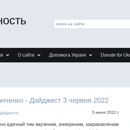
ность
ив
О сайте
Допомога Україні
Donate for Uk
нченко - Дайджест 3 червня 2022
3 июня 2022 г.
Дайджести
но вдячний тим змученим, зневіреним, закривавленим