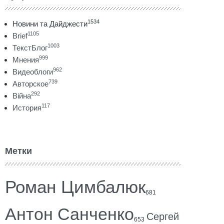
1534
Новини та Дайджести
1105
Brief
1003
ТекстБлог
999
Мнения
962
Видеоблоги
739
Авторское
292
Війна
117
История
Метки
Роман Цимбалюк
681
Антон Санченко
Сергей
653