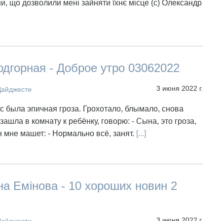
и, що дозволили мені зайняти їхнє місце (с) Олександр
дгорная - Доброе утро 03062022
3 июня 2022 г.
Дайджести
с была эпичная гроза. Грохотало, блымало, снова
зашла в комнату к ребёнку, говорю: - Сына, это гроза,
Он мне машет: - Нормально всё, занят.
[...]
а Емінова - 10 хороших новин 2
3 июня 2022 г.