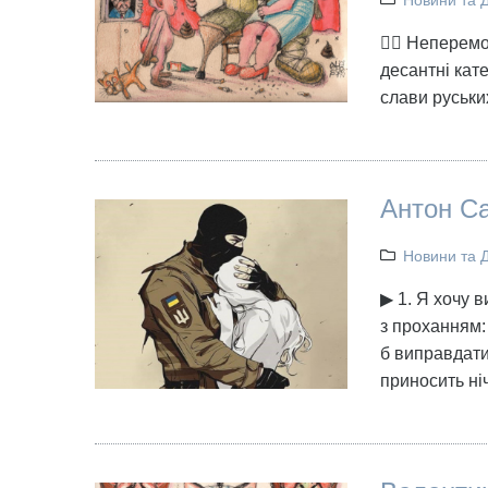
Новини та 
👉🏻 Неперем
десантні кат
слави руськи
Антон Са
Новини та 
▶ 1. Я хочу 
з проханням: 
б виправдати
приносить ні