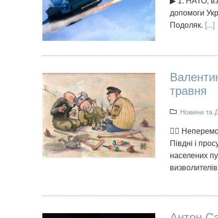
▶ 1. НАТО, вз
допомоги Укра
Подоляк.
[...]
Валентин
травня
Новини та 
👉🏻 Неперем
Півдні і прос
населених пу
визволите
Антон Са