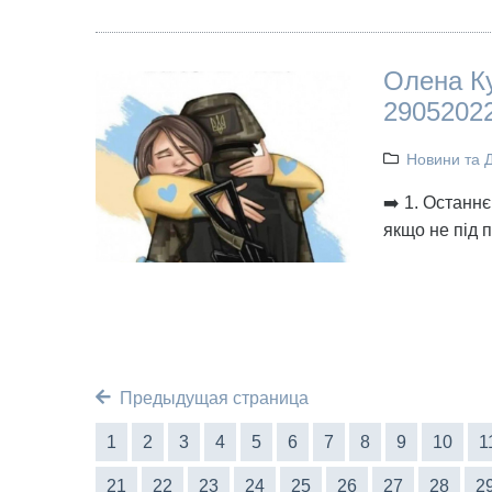
Олена К
2905202
Новини та 
➡️ 1. Останнє
якщо не під 
Предыдущая страница
1
2
3
4
5
6
7
8
9
10
1
21
22
23
24
25
26
27
28
2