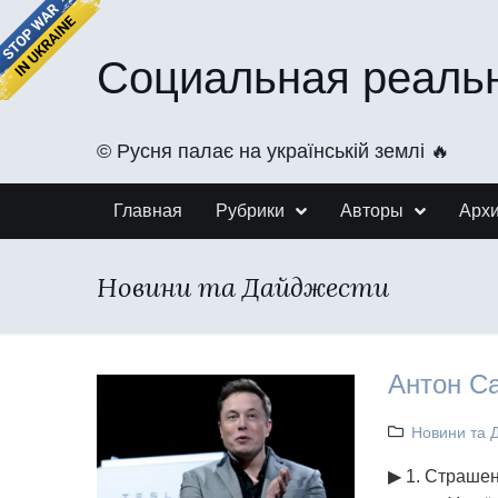
Социальная реаль
©️ Русня палає на українській землі 🔥
Главная
Рубрики
Авторы
Арх
Новини та Дайджести
Антон Са
Новини та 
▶ 1. Страшен