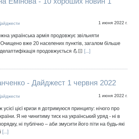
а Емінова - 10 хороших новин 1
1 июня 2022 г.
Дайджести
ожна українська армія продовжує звільняти
Очищено вже 20 населених пунктів, загалом більше
 делаптифікація продовжується 💪🏻
[...]
нченко - Дайджест 1 червня 2022
1 июня 2022 г.
Дайджести
 усієї цієї кризи я дотримуюся принципу: нічого про
країни. Я не чинитиму тиск на український уряд - ні в
рядку, ні публічно – аби змусити його піти на будь-які
і
[...]