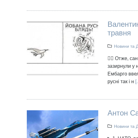
Валентин
травня
Новини та 
👉🏻 Отже, са
зазирнули у 
Ембарго ввел
русні так і н
[.
Антон Са
Новини та 