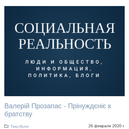
Валерій Прозапас - Прінуждєніє к
братству
26 февраля 2020 г.
ТекстБлог