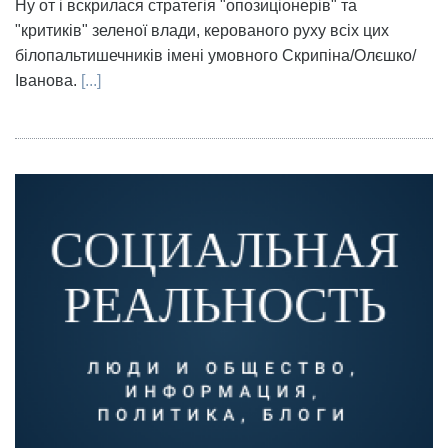
Ну от і вскрилася стратегія "опозиціонерів" та
"критиків" зеленої влади, керованого руху всіх цих
білопальтишечників імені умовного Скрипіна/Олєшко/
Іванова.
[...]