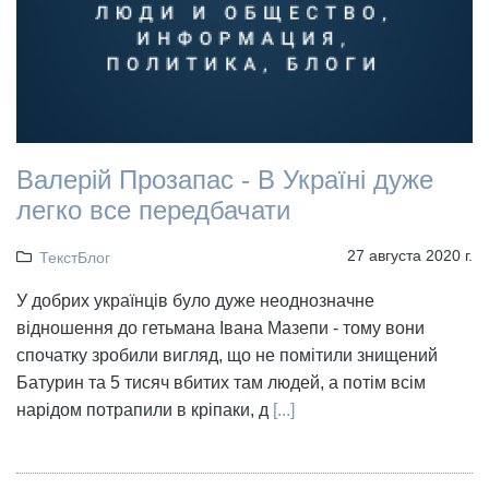
Валерій Прозапас - В Україні дуже
легко все передбачати
27 августа 2020 г.
ТекстБлог
У добрих українців було дуже неоднозначне
відношення до гетьмана Івана Мазепи - тому вони
спочатку зробили вигляд, що не помітили знищений
Батурин та 5 тисяч вбитих там людей, а потім всім
нарідом потрапили в кріпаки, д
[...]