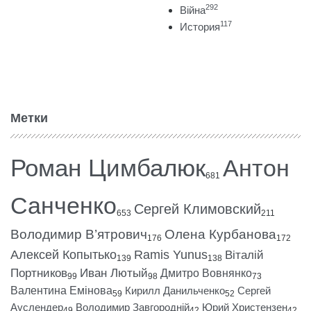
292
Війна
117
История
Метки
Роман Цимбалюк
Антон
681
Санченко
Сергей Климовский
653
211
Володимир В’ятрович
Олена Курбанова
176
172
Алексей Копытько
Ramis Yunus
Віталій
139
138
Портников
Иван Лютый
Дмитро Вовнянко
99
98
73
Валентина Емінова
Кирилл Данильченко
Сергей
59
52
Ауслендер
Володимир Завгородній
Юрий Христензен
49
42
42