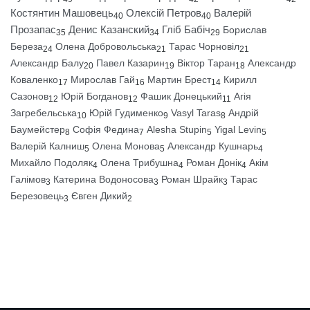
Костянтин Машовець
Олексій Петров
Валерій
40
40
Прозапас
Денис Казанский
Гліб Бабіч
Борислав
35
34
29
Береза
Олена Добровольська
Тарас Чорновіл
24
21
21
Александр Балу
Павел Казарин
Віктор Таран
Александр
20
19
18
Коваленко
Мирослав Гай
Мартин Брест
Кирилл
17
16
14
Сазонов
Юрій Богданов
Фашик Донецький
Агія
12
12
11
Загребельська
Юрій Гудименко
Vasyl Taras
Андрій
10
9
8
Баумейстер
Софія Федина
Alesha Stupin
Yigal Levin
8
7
5
5
Валерій Калниш
Олена Монова
Александр Кушнарь
5
5
4
Михайло Подоляк
Олена Трибушна
Роман Донік
Акім
4
4
4
Галімов
Катерина Водоносова
Роман Шрайк
Тарас
3
3
3
Березовець
Євген Дикий
3
2