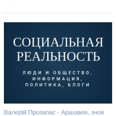
Валерій Прозапас - Арахамія, знов