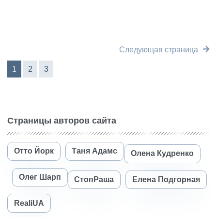
Следующая страница
1
2
3
Страницы авторов сайта
Отто Йорк
Таня Адамс
Олена Кудренко
Олег Шарп
СтопРаша
Елена Подгорная
RealiUA