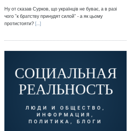
Ну от сказав Сурков, що українців не буває, а в разі
чого "к братству принудят силой" - а як цьому
протистояти?
[...]