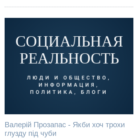
Валерій Прозапас - Якби хоч трохи
глузду під чуби