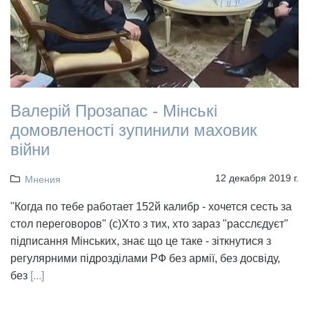
Валерій Прозапас - Мінські
домовленості зупинили маховик
війни
12 декабря 2019 г.
Мнения
"Когда по тебе работает 152й калибр - хочется сесть за
стол переговоров" (с)Хто з тих, хто зараз "расслєдуєт"
підписання Мінських, знає що це таке - зіткнутися з
регулярними підрозділами РФ без армії, без досвіду,
без
[...]