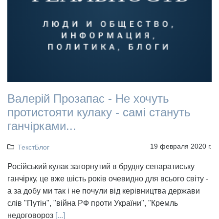
Валерій Прозапас - Не хочуть
протистояти кулаку - самі стануть
ганчірками...
19 февраля 2020 г.
ТекстБлог
Російський кулак загорнутий в брудну сепаратиську
ганчірку, це вже шість років очевидно для всього світу -
а за добу ми так і не почули від керівництва держави
слів "Путін", "війна РФ проти України", "Кремль
недоговороз
[...]