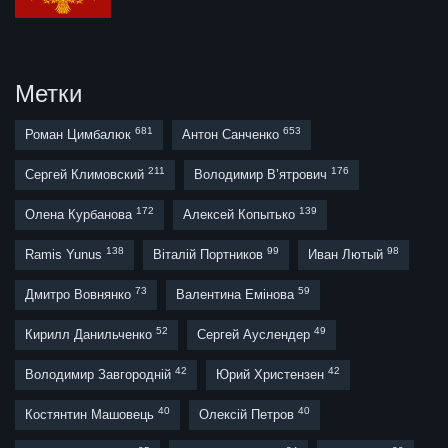
Метки
681
653
Роман Цимбалюк
Антон Санченко
211
176
Сергей Климовский
Володимир В’ятрович
172
139
Олена Курбанова
Алексей Копытько
138
99
98
Ramis Yunus
Віталій Портников
Иван Лютый
73
59
Дмитро Вовнянко
Валентина Емінова
52
49
Кирилл Данильченко
Сергей Ауслендер
42
42
Володимир Завгородній
Юрий Христензен
40
40
Костянтин Машовець
Олексій Петров