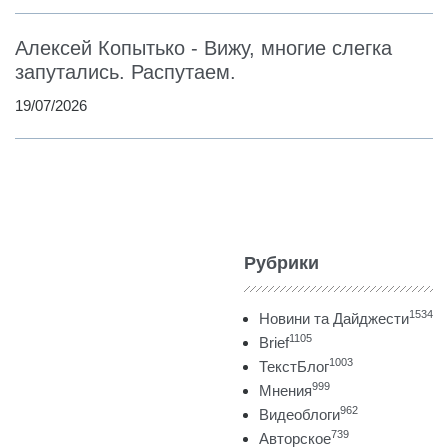
Алексей Копытько - Вижу, многие слегка
запутались. Распутаем.
19/07/2026
Рубрики
1534
Новини та Дайджести
1105
Brief
1003
ТекстБлог
999
Мнения
962
Видеоблоги
739
Авторское