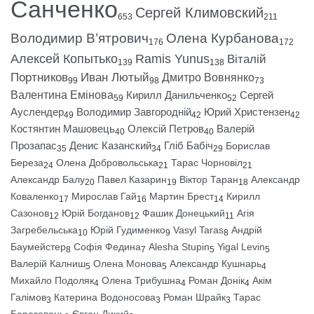
Санченко
Сергей Климовский
653
211
Володимир В’ятрович
Олена Курбанова
176
172
Алексей Копытько
Ramis Yunus
Віталій
139
138
Портников
Иван Лютый
Дмитро Вовнянко
99
98
73
Валентина Емінова
Кирилл Данильченко
Сергей
59
52
Ауслендер
Володимир Завгородній
Юрий Христензен
49
42
42
Костянтин Машовець
Олексій Петров
Валерій
40
40
Прозапас
Денис Казанский
Гліб Бабіч
Борислав
35
34
29
Береза
Олена Добровольська
Тарас Чорновіл
24
21
21
Александр Балу
Павел Казарин
Віктор Таран
Александр
20
19
18
Коваленко
Мирослав Гай
Мартин Брест
Кирилл
17
16
14
Сазонов
Юрій Богданов
Фашик Донецький
Агія
12
12
11
Загребельська
Юрій Гудименко
Vasyl Taras
Андрій
10
9
8
Баумейстер
Софія Федина
Alesha Stupin
Yigal Levin
8
7
5
5
Валерій Калниш
Олена Монова
Александр Кушнарь
5
5
4
Михайло Подоляк
Олена Трибушна
Роман Донік
Акім
4
4
4
Галімов
Катерина Водоносова
Роман Шрайк
Тарас
3
3
3