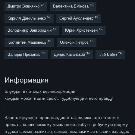
73
59
Дмитро Вовнянко
Валентина Емінова
52
49
Кирилл Данильченко
Сергей Ауслендер
42
42
Володимир Завгородній
Юрий Христензен
40
40
Костянтин Машовець
Олексій Петров
35
34
29
Валерій Прозапас
Денис Казанский
Гліб Бабіч
Информация
Блуждая в потоках дезинформации,
каждый может найти свою… удобную для него правду.
Власть искусного пропагандиста так велика, что он может
придать человеческому мышлению любую требуемую форму,
и даже самые развитые, самые независимые в своих взглядах