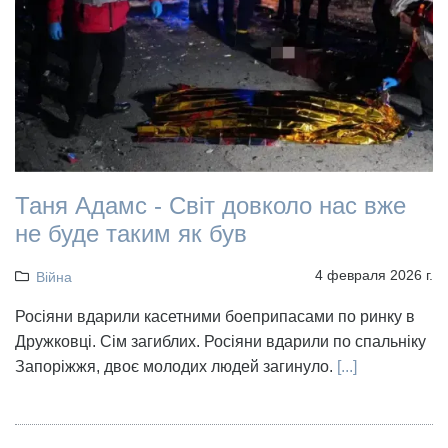
Таня Адамс - Світ довколо нас вже
не буде таким як був
4 февраля 2026 г.
Війна
Росіяни вдарили касетними боеприпасами по ринку в
Дружковці. Сім загиблих. Росіяни вдарили по спальніку
Запоріжжя, двоє молодих людей загинуло.
[...]