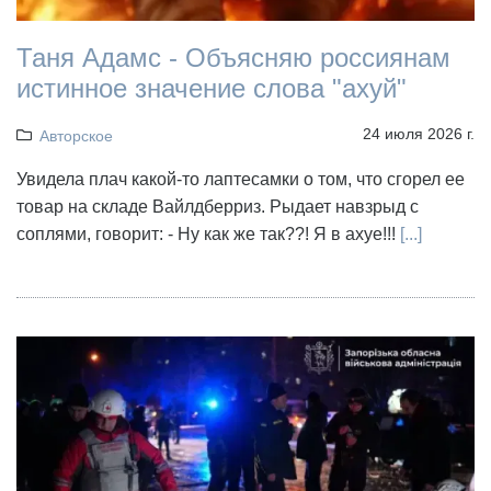
Таня Адамс - Объясняю россиянам
истинное значение слова "ахуй"
24 июля 2026 г.
Авторское
Увидела плач какой-то лаптесамки о том, что сгорел ее
товар на складе Вайлдберриз. Рыдает навзрыд с
соплями, говорит: - Ну как же так??! Я в ахуе!!!
[...]