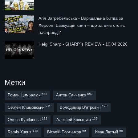
Агія Загребельська - Вирішальна битва за
Херсон. Евакуація киян – що за цим стоїть
насправді?
Helgi Sharp - SHARP`s REVIEW - 10.04.2020
Метки
681
653
Роман Цимбалюк
Антон Санченко
211
176
Сергей Климовский
Володимир В’ятрович
172
139
Олена Курбанова
Алексей Копытько
138
99
98
Ramis Yunus
Віталій Портников
Иван Лютый