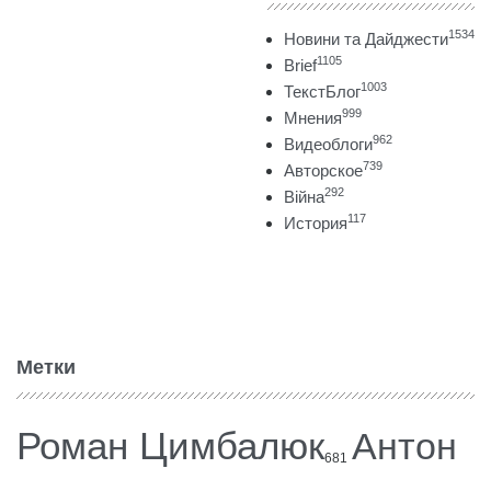
1534
Новини та Дайджести
1105
Brief
1003
ТекстБлог
999
Мнения
962
Видеоблоги
739
Авторское
292
Війна
117
История
Метки
Роман Цимбалюк
Антон
681