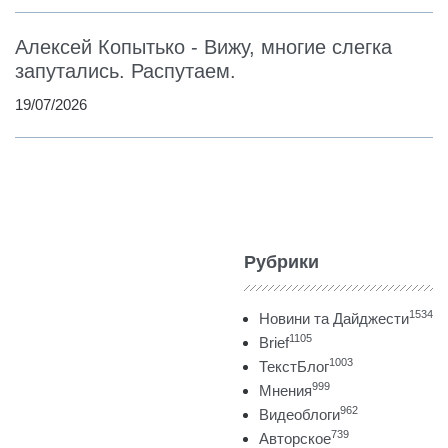
Алексей Копытько - Вижу, многие слегка
запутались. Распутаем.
19/07/2026
Рубрики
1534
Новини та Дайджести
1105
Brief
1003
ТекстБлог
999
Мнения
962
Видеоблоги
739
Авторское