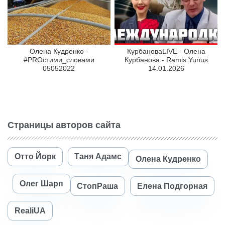
Олена Кудренко -
КурбановаLIVE - Олена
#PROстими_словами
Курбанова - Ramis Yunus
05052022
14.01.2026
Страницы авторов сайта
Отто Йорк
Таня Адамс
Олена Кудренко
Олег Шарп
СтопРаша
Елена Подгорная
RealiUA