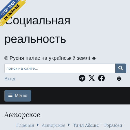
Социальная
реальность
©️ Русня палає на українській землі 🔥
Вход
Меню
Авторское
Главная
Авторское
Таня Адамс - Тормоза -