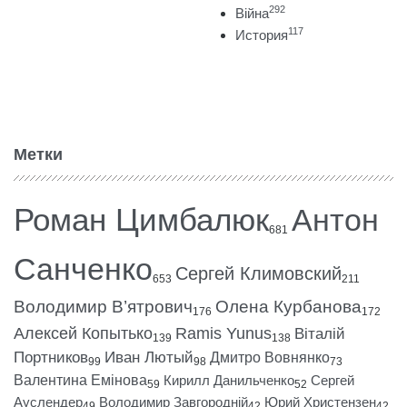
292
Війна
117
История
Метки
Роман Цимбалюк
Антон
681
Санченко
Сергей Климовский
653
211
Володимир В’ятрович
Олена Курбанова
176
172
Алексей Копытько
Ramis Yunus
Віталій
139
138
Портников
Иван Лютый
Дмитро Вовнянко
99
98
73
Валентина Емінова
Кирилл Данильченко
Сергей
59
52
Ауслендер
Володимир Завгородній
Юрий Христензен
49
42
42