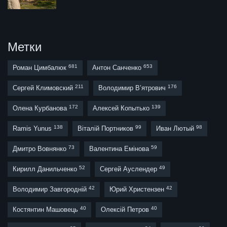
Метки
681
653
Роман Цимбалюк
Антон Санченко
211
176
Сергей Климовский
Володимир В’ятрович
172
139
Олена Курбанова
Алексей Копытько
138
99
98
Ramis Yunus
Віталій Портников
Иван Лютый
73
59
Дмитро Вовнянко
Валентина Емінова
52
49
Кирилл Данильченко
Сергей Ауслендер
42
42
Володимир Завгородній
Юрий Христензен
40
40
Костянтин Машовець
Олексій Петров