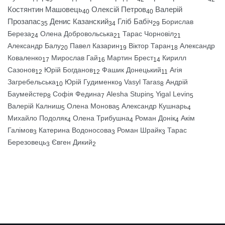
Костянтин Машовець
Олексій Петров
Валерій
40
40
Прозапас
Денис Казанский
Гліб Бабіч
Борислав
35
34
29
Береза
Олена Добровольська
Тарас Чорновіл
24
21
21
Александр Балу
Павел Казарин
Віктор Таран
Александр
20
19
18
Коваленко
Мирослав Гай
Мартин Брест
Кирилл
17
16
14
Сазонов
Юрій Богданов
Фашик Донецький
Агія
12
12
11
Загребельська
Юрій Гудименко
Vasyl Taras
Андрій
10
9
8
Баумейстер
Софія Федина
Alesha Stupin
Yigal Levin
8
7
5
5
Валерій Калниш
Олена Монова
Александр Кушнарь
5
5
4
Михайло Подоляк
Олена Трибушна
Роман Донік
Акім
4
4
4
Галімов
Катерина Водоносова
Роман Шрайк
Тарас
3
3
3
Березовець
Євген Дикий
3
2