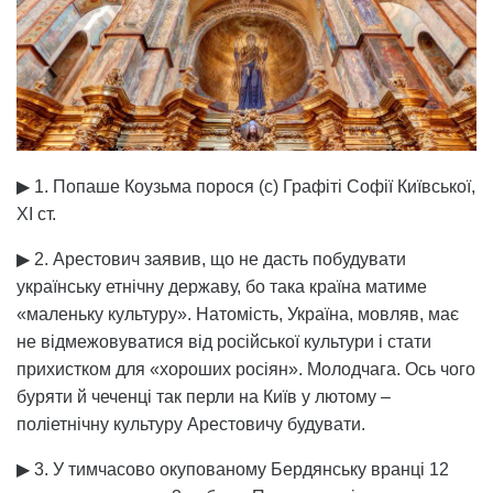
▶ 1. Попаше Коузьма порося (с) Графіті Софії Київської,
ХІ ст.
▶ 2. Арестович заявив, що не дасть побудувати
українську етнічну державу, бо така країна матиме
«маленьку культуру». Натомість, Україна, мовляв, має
не відмежовуватися від російської культури і стати
прихистком для «хороших росіян». Молодчага. Ось чого
буряти й чеченці так перли на Київ у лютому –
поліетнічну культуру Арестовичу будувати.
▶ 3. У тимчасово окупованому Бердянську вранці 12