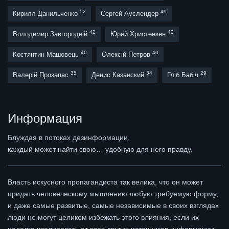
52
49
Кирилл Данильченко
Сергей Ауслендер
42
42
Володимир Завгородній
Юрий Христензен
40
40
Костянтин Машовець
Олексій Петров
35
34
29
Валерій Прозапас
Денис Казанский
Гліб Бабіч
Информация
Блуждая в потоках дезинформации,
каждый может найти свою… удобную для него правду.
Власть искусного пропагандиста так велика, что он может
придать человеческому мышлению любую требуемую форму,
и даже самые развитые, самые независимые в своих взглядах
люди не могут целиком избежать этого влияния, если их