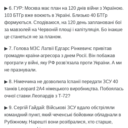
▶ 6. ГУР: Москва має план на 120 днів війни з Україною.
103 БТГр вже воюють в Україні. Близько 40 БТГр
формуються. Сподіваюся, на 120 день заплановані бої
за мавзолей на Червоній площі і капітуляція. Бо інакше
це станеться не за планом.
▶ 7. Голова МЗС Латвії Едгарс Рінкевичс привітав
громадян країни-агресора з днем Росії. Він побажав
програти у війні, яку РФ розв'язала проти України. А ми
не празнували.
▶ 8. Німеччина не дозволила Іспанії передати ЗСУ 40
танків Leopard 2A4 німецького виробництва. Побоялась
очної ставки Леопардів з Т-72?
▶ 9. Сергій Гайдай: Військові ЗСУ вдало обстріляли
командний пункт, який чеченські бойовики обладнали в
Рубіжному. Нарешті вони розібралися, хто старше,