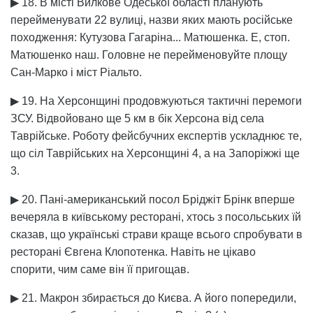
▶ 18. В місті Вилкове Одеської області планують
перейменувати 22 вулиці, назви яких мають російське
походження: Кутузова Гагаріна... Матюшенка. Е, стоп.
Матюшенко наш. Головне не перейменовуйте площу
Сан-Марко і міст Ріальто.
▶ 19. На Херсонщині продовжуються тактичні перемоги
ЗСУ. Відвойовано ще 5 км в бік Херсона від села
Таврійське. Роботу фейсбучних експертів ускладнює те,
що сіл Таврійських на Херсонщині 4, а на Запоріжжі ще
3.
▶ 20. Пані-американський посол Бріджіт Брінк вперше
вечеряла в київському ресторані, хтось з посольських їй
сказав, що українські страви краще всього спробувати в
ресторані Євгена Клопотенка. Навіть не цікаво
спорити, чим саме він її пригощав.
▶ 21. Макрон збирається до Києва. А його попередили,