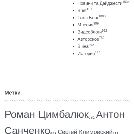
1534
Новини та Дайджести
1105
Brief
1003
ТекстБлог
999
Мнения
962
Видеоблоги
739
Авторское
292
Війна
117
История
Метки
Роман Цимбалюк
Антон
681
Санченко
Сергей Климовский
653
211