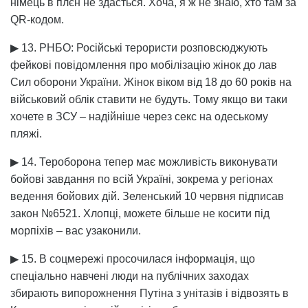
німець в плєн не здасться. Хоча, я ж не знаю, хто там за
QR-кодом.
▶ 13. РНБО: Російські терористи розповсюджують
фейкові повідомлення про мобілізацію жінок до лав
Сил оборони України. Жінок віком від 18 до 60 років на
військовий облік ставити не будуть. Тому якщо ви таки
хочете в ЗСУ – надійніше через секс на одеському
пляжі.
▶ 14. Тероборона тепер має можливість виконувати
бойові завдання по всій Україні, зокрема у регіонах
ведення бойових дій. Зеленський 10 червня підписав
закон №6521. Хлопці, можете більше не косити під
морпіхів – вас узаконили.
▶ 15. В соцмережі просочилася інформація, що
спеціально навчені люди на публічних заходах
збирають випорожнення Путіна з унітазів і відвозять в