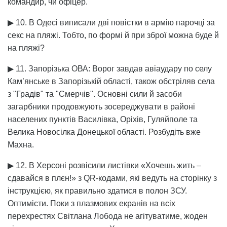
командир, чи офіцер.
▶ 10. В Одесі виписали дві повістки в армію парочці за
секс на пляжі. Тобто, по формі й при зброї можна буде й
на пляжі?
▶ 11. Запорізька ОВА: Ворог завдав авіаудару по селу
Кам’янське в Запорізькій області, також обстріляв села
з "Градів" та "Смерчів". Основні сили й засоби
загарбники продовжують зосереджувати в районі
населених пунктів Василівка, Оріхів, Гуляйполе та
Велика Новосілка Донецької області. Розбудіть вже
Махна.
▶ 12. В Херсоні розвісили листівки «Хочешь жить –
сдавайся в плєн!» з QR-кодами, які ведуть на сторінку з
інструкцією, як правильно здатися в полон ЗСУ.
Оптимісти. Поки з плазмових екранів на всіх
перехрестях Світлана Лобода не агітуватиме, жоден