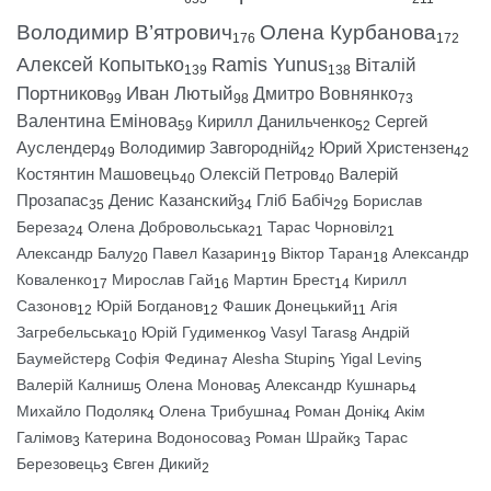
Володимир В’ятрович
Олена Курбанова
176
172
Алексей Копытько
Ramis Yunus
Віталій
139
138
Портников
Иван Лютый
Дмитро Вовнянко
99
98
73
Валентина Емінова
Кирилл Данильченко
Сергей
59
52
Ауслендер
Володимир Завгородній
Юрий Христензен
49
42
42
Костянтин Машовець
Олексій Петров
Валерій
40
40
Прозапас
Денис Казанский
Гліб Бабіч
Борислав
35
34
29
Береза
Олена Добровольська
Тарас Чорновіл
24
21
21
Александр Балу
Павел Казарин
Віктор Таран
Александр
20
19
18
Коваленко
Мирослав Гай
Мартин Брест
Кирилл
17
16
14
Сазонов
Юрій Богданов
Фашик Донецький
Агія
12
12
11
Загребельська
Юрій Гудименко
Vasyl Taras
Андрій
10
9
8
Баумейстер
Софія Федина
Alesha Stupin
Yigal Levin
8
7
5
5
Валерій Калниш
Олена Монова
Александр Кушнарь
5
5
4
Михайло Подоляк
Олена Трибушна
Роман Донік
Акім
4
4
4
Галімов
Катерина Водоносова
Роман Шрайк
Тарас
3
3
3
Березовець
Євген Дикий
3
2