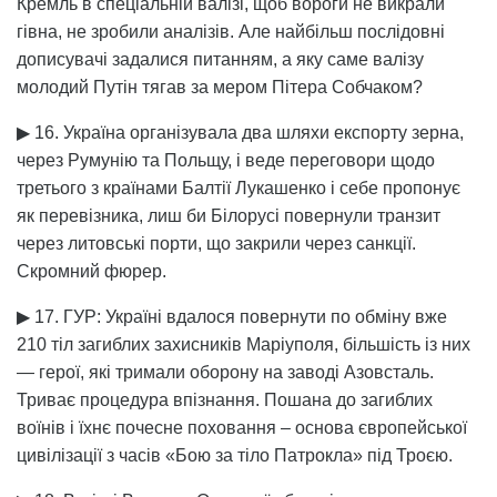
Кремль в спеціальній валізі, щоб вороги не викрали
гівна, не зробили аналізів. Але найбільш послідовні
дописувачі задалися питанням, а яку саме валізу
молодий Путін тягав за мером Пітера Собчаком?
▶ 16. Україна організувала два шляхи експорту зерна,
через Румунію та Польщу, і веде переговори щодо
третього з країнами Балтії Лукашенко і себе пропонує
як перевізника, лиш би Білорусі повернули транзит
через литовські порти, що закрили через санкції.
Скромний фюрер.
▶ 17. ГУР: Україні вдалося повернути по обміну вже
210 тіл загиблих захисників Маріуполя, більшість із них
— герої, які тримали оборону на заводі Азовсталь.
Триває процедура впізнання. Пошана до загиблих
воїнів і їхнє почесне поховання – основа європейської
цивілізації з часів «Бою за тіло Патрокла» під Троєю.