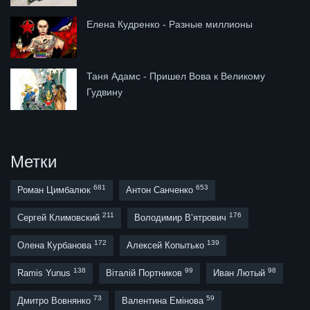
Елена Кудренко - Разные миллионы
Таня Адамс - Пришел Вова к Великому
Гудвину
Метки
681
653
Роман Цимбалюк
Антон Санченко
211
176
Сергей Климовский
Володимир В’ятрович
172
139
Олена Курбанова
Алексей Копытько
138
99
98
Ramis Yunus
Віталій Портников
Иван Лютый
73
59
Дмитро Вовнянко
Валентина Емінова