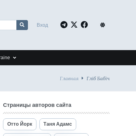
Вход
raine
Главная
Гліб Бабіч
Страницы авторов сайта
Отто Йорк
Таня Адамс