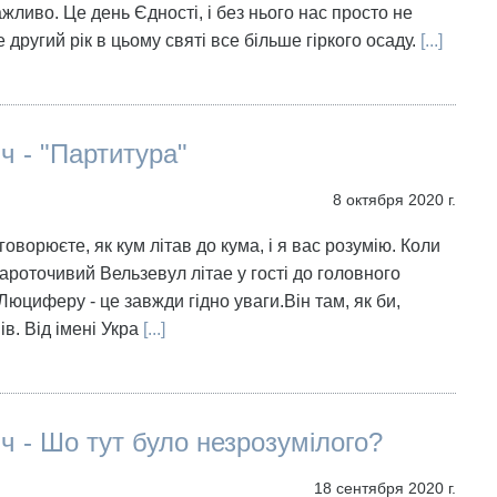
жливо. Це день Єдності, і без нього нас просто не
 другий рік в цьому святі все більше гіркого осаду.
[...]
іч - "Партитура"
8 октября 2020 г.
говорюєте, як кум літав до кума, і я вас розумію. Коли
ароточивий Вельзевул літае у гості до головного
юциферу - це завжди гідно уваги.Він там, як би,
в. Від імені Укра
[...]
іч - Шо тут було незрозумілого?
18 сентября 2020 г.