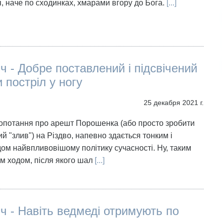
, наче по сходинках, хмарами вгору до Бога.
[...]
іч - Добре поставлений і підсвічений
 постріл у ногу
25 декабря 2021 г.
опотання про арешт Порошенка (або просто зробити
й "злив") на Різдво, напевно здається тонким і
ом найвпливовішому політику сучасності. Ну, таким
им ходом, після якого шал
[...]
іч - Навіть ведмеді отримують по