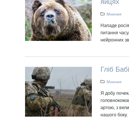
яйцях
Мнения
Нападе росія
питання часу
нейронних зв'
Гліб Бабі
Мнения
Я добу почек
головнокоман
артою, з вел
нашого боку.
[