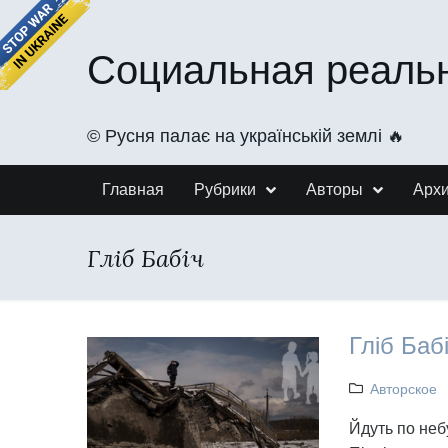
Социальная реаль
©️ Русня палає на українській землі 🔥
Главная
Рубрики
Авторы
Арх
Гліб Бабіч
Гліб Баб
Авторское
Йдуть по неб