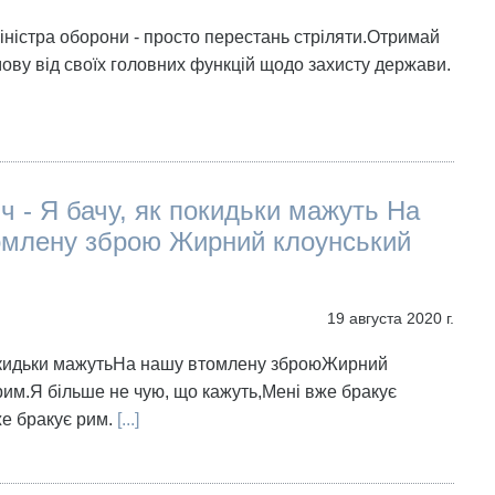
іністра оборони - просто перестань стріляти.Отримай
мову від своїх головних функцій щодо захисту держави.
іч - Я бачу, як покидьки мажуть На
омлену зброю Жирний клоунський
19 августа 2020 г.
покидьки мажутьНа нашу втомлену зброюЖирний
рим.Я більше не чую, що кажуть,Мені вже бракує
же бракує рим.
[...]