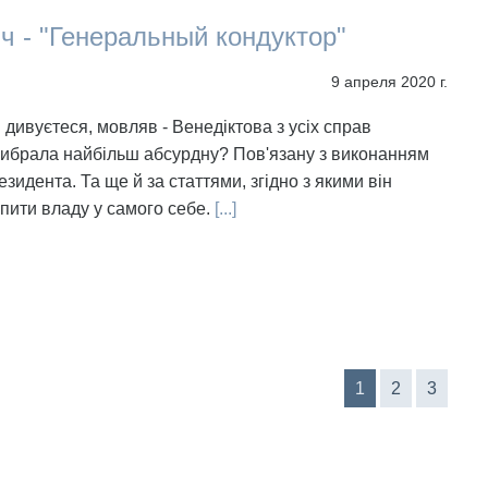
іч - "Генеральный кондуктор"
9 апреля 2020 г.
 дивуєтеся, мовляв - Венедіктова з усіх справ
ибрала найбільш абсурдну? Пов'язану з виконанням
езидента. Та ще й за статтями, згідно з якими він
пити владу у самого себе.
[...]
1
2
3