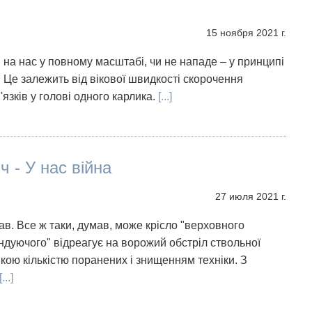
15 ноября 2021 г.
 на нас у повному масштабі, чи не нападе – у принципі
. Це залежить від вікової швидкості скорочення
язків у голові одного карлика.
[...]
ч - У нас війна
27 июля 2021 г.
ав. Все ж таки, думав, може крісло "верховного
дуючого" відреагує на ворожий обстріл ствольної
икою кількістю поранених і знищенням техніки. З
...]