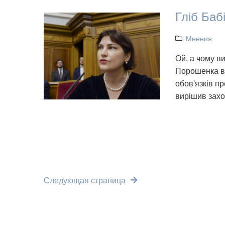
Гліб Баб
Мнения
Ой, а чому ви
Порошенка в
обов'язків пр
вирішив захо
Следующая страница