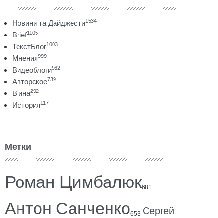
1534
Новини та Дайджести
1105
Brief
1003
ТекстБлог
999
Мнения
962
Видеоблоги
739
Авторское
292
Війна
117
История
Метки
Роман Цимбалюк
681
Антон Санченко
Сергей
653