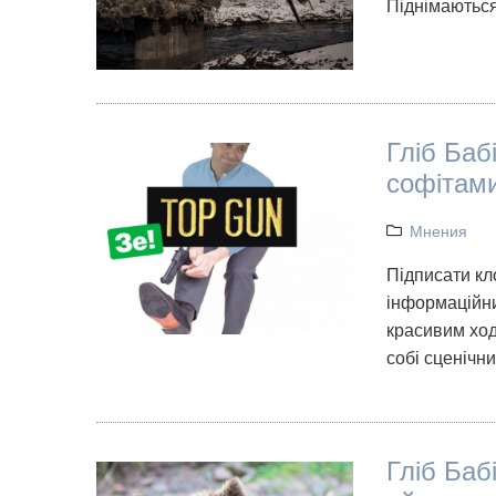
Піднімаються
Гліб Баб
софітами
Мнения
Підписати кл
інформаційни
красивим ход
собі сценічн
Гліб Баб