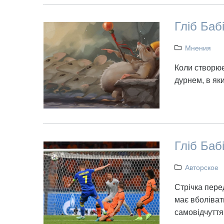
Гліб Бабі
Мнения
Коли створюєш
дурнем, в як
Гліб Бабі
Авторское
Стрічка пере
має вболіват
самовідчуття