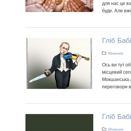
для нас це ва
буде. Але вже
Гліб Баб
Мнения
Ось ви тут об
місцевий сеп
Мокшанська Л
переговори ві
Гліб Баб
Мнения