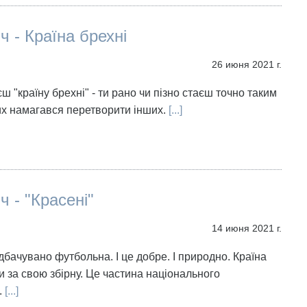
ч - Країна брехні
26 июня 2021 г.
 "країну брехні" - ти рано чи пізно стаєш точно таким
их намагався перетворити інших.
[...]
ч - "Красені"
14 июня 2021 г.
дбачувано футбольна. І це добре. І природно. Країна
и за свою збірну. Це частина національного
.
[...]