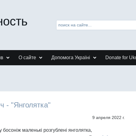
ность
ив
О сайте
Допомога Україні
Donate for Uk
іч - "Янголятка"
9 апреля 2022 г.
у босоніж маленькі розгублені янголятка,