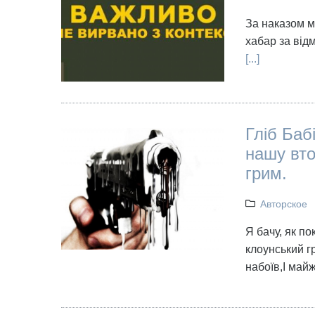
За наказом м
хабар за від
[...]
Гліб Баб
нашу вт
грим.
Авторское
Я бачу, як 
клоунський г
набоїв,І май