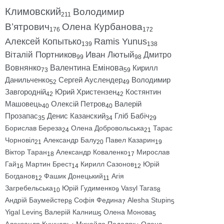
Климовский
Володимир
211
В’ятрович
Олена Курбанова
176
172
Алексей Копытько
Ramis Yunus
139
138
Віталій Портников
Иван Лютый
Дмитро
99
98
Вовнянко
Валентина Емінова
Кирилл
73
59
Данильченко
Сергей Ауслендер
Володимир
52
49
Завгородній
Юрий Христензен
Костянтин
42
42
Машовець
Олексій Петров
Валерій
40
40
Прозапас
Денис Казанский
Гліб Бабіч
35
34
29
Борислав Береза
Олена Добровольська
Тарас
24
21
Чорновіл
Александр Балу
Павел Казарин
21
20
19
Віктор Таран
Александр Коваленко
Мирослав
18
17
Гай
Мартин Брест
Кирилл Сазонов
Юрій
16
14
12
Богданов
Фашик Донецький
Агія
12
11
Загребельська
Юрій Гудименко
Vasyl Taras
10
9
8
Андрій Баумейстер
Софія Федина
Alesha Stupin
8
7
5
Yigal Levin
Валерій Калниш
Олена Монова
5
5
5
Александр Кушнарь
Михайло Подоляк
Олена