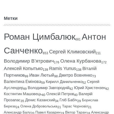
Метки
Роман Цимбалюк
Антон
681
Санченко
Сергей Климовский
653
211
Володимир В’ятрович
Олена Курбанова
176
172
Алексей Копытько
Ramis Yunus
Віталій
139
138
Портников
Иван Лютый
Дмитро Вовнянко
99
98
73
Валентина Емінова
Кирилл Данильченко
Сергей
59
52
Ауслендер
Володимир Завгородній
Юрий Христензен
49
42
42
Костянтин Машовець
Олексій Петров
Валерій
40
40
Прозапас
Денис Казанский
Гліб Бабіч
Борислав
35
34
29
Береза
Олена Добровольська
Тарас Чорновіл
24
21
21
Александр Балу
Павел Казарин
Віктор Таран
Александр
20
19
18