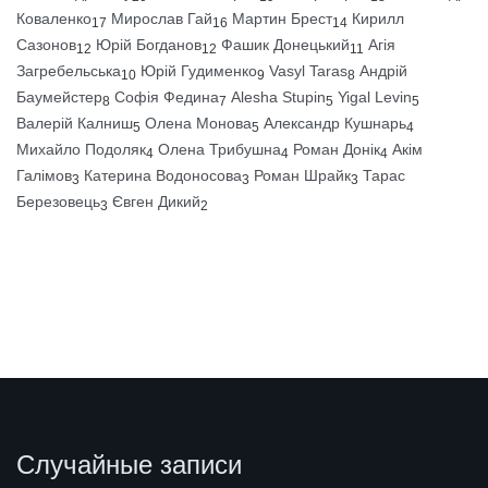
Коваленко
Мирослав Гай
Мартин Брест
Кирилл
17
16
14
Сазонов
Юрій Богданов
Фашик Донецький
Агія
12
12
11
Загребельська
Юрій Гудименко
Vasyl Taras
Андрій
10
9
8
Баумейстер
Софія Федина
Alesha Stupin
Yigal Levin
8
7
5
5
Валерій Калниш
Олена Монова
Александр Кушнарь
5
5
4
Михайло Подоляк
Олена Трибушна
Роман Донік
Акім
4
4
4
Галімов
Катерина Водоносова
Роман Шрайк
Тарас
3
3
3
Березовець
Євген Дикий
3
2
Случайные записи