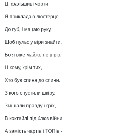
Ці фальшиві чорти .
Я прикладаю люстерце
До губ, і мацаю руку,
Щоб пульс у віри знайти.
Бо я вже майже не вірю,
Нікому, крім тих,
Хто був спина до спини.
З кого спустили шкіру,
Змішали правду і гріх,
В коктейлі під блюз війни.
А замість чартів і ТОПів -