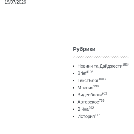
19/07/2026
Рубрики
1534
Новини та Дайджести
1105
Brief
1003
ТекстБлог
999
Мнения
962
Видеоблоги
739
Авторское
292
Війна
117
История