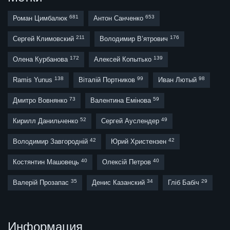
681
653
Роман Цимбалюк
Антон Санченко
211
176
Сергей Климовский
Володимир В’ятрович
172
139
Олена Курбанова
Алексей Копытько
138
99
98
Ramis Yunus
Віталій Портников
Иван Лютый
73
59
Дмитро Вовнянко
Валентина Емінова
52
49
Кирилл Данильченко
Сергей Ауслендер
42
42
Володимир Завгородній
Юрий Христензен
40
40
Костянтин Машовець
Олексій Петров
35
34
29
Валерій Прозапас
Денис Казанский
Гліб Бабіч
Информация