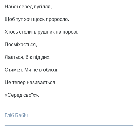
Набої серед вугілля,
Щоб тут хоч щось проросло.
Хтось стелить рушник на порозі,
Посміхається,
Лається, б’є під дих.
Отямся. Ми не в облозі.
Це тепер називається
«Серед своїх».
Гліб Бабіч