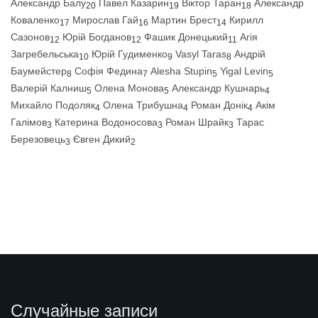
Александр Балу
Павел Казарин
Віктор Таран
Александр
20
19
18
Коваленко
Мирослав Гай
Мартин Брест
Кирилл
17
16
14
Сазонов
Юрій Богданов
Фашик Донецький
Агія
12
12
11
Загребельська
Юрій Гудименко
Vasyl Taras
Андрій
10
9
8
Баумейстер
Софія Федина
Alesha Stupin
Yigal Levin
8
7
5
5
Валерій Калниш
Олена Монова
Александр Кушнарь
5
5
4
Михайло Подоляк
Олена Трибушна
Роман Донік
Акім
4
4
4
Галімов
Катерина Водоносова
Роман Шрайк
Тарас
3
3
3
Березовець
Євген Дикий
3
2
Случайные записи