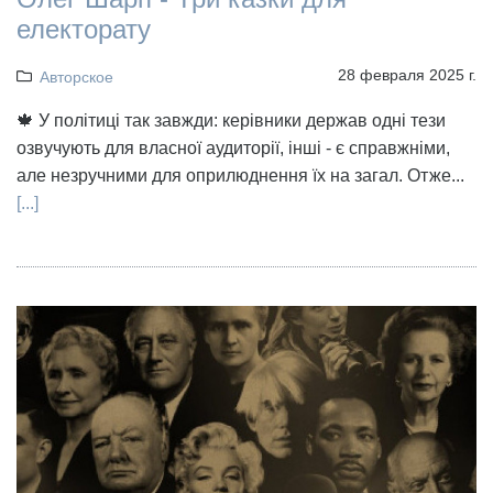
електорату
28 февраля 2025 г.
Авторское
🍁 У політиці так завжди: керівники держав одні тези
озвучують для власної аудиторії, інші - є справжніми,
але незручними для оприлюднення їх на загал. Отже...
[...]