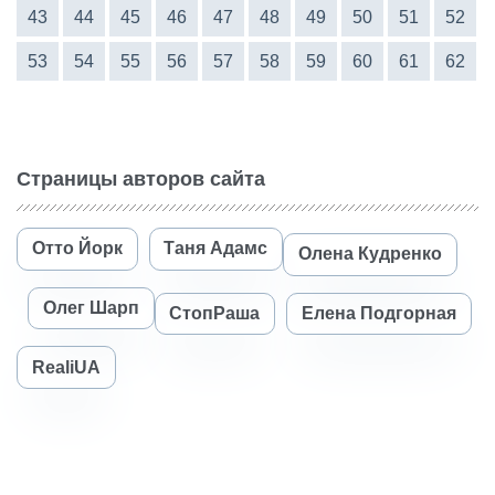
43
44
45
46
47
48
49
50
51
52
53
54
55
56
57
58
59
60
61
62
Страницы авторов сайта
Отто Йорк
Таня Адамс
Олена Кудренко
Олег Шарп
СтопРаша
Елена Подгорная
RealiUA