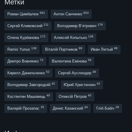
Метки
681
653
Роман Цимбалюк
Антон Санченко
211
176
Сергей Климовский
Володимир В’ятрович
172
139
Олена Курбанова
Алексей Копытько
138
99
98
Ramis Yunus
Віталій Портников
Иван Лютый
73
59
Дмитро Вовнянко
Валентина Емінова
52
49
Кирилл Данильченко
Сергей Ауслендер
42
42
Володимир Завгородній
Юрий Христензен
40
40
Костянтин Машовець
Олексій Петров
35
34
29
Валерій Прозапас
Денис Казанский
Гліб Бабіч