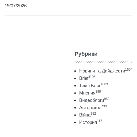
19/07/2026
Рубрики
1534
Новини та Дайджести
1105
Brief
1003
ТекстБлог
999
Мнения
962
Видеоблоги
739
Авторское
292
Війна
117
История