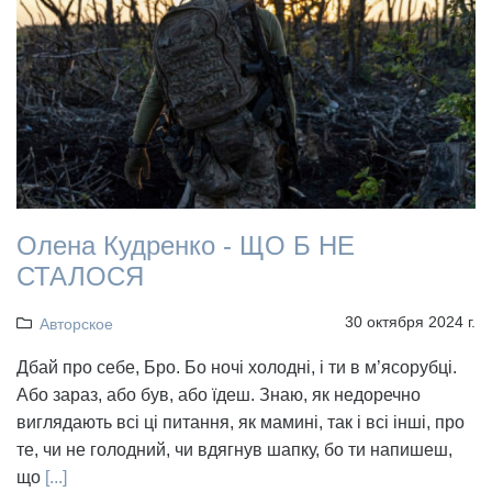
Олена Кудренко - ЩО Б НЕ
СТАЛОСЯ
30 октября 2024 г.
Авторское
Дбай про себе, Бро. Бо ночі холодні, і ти в м’ясорубці.
Або зараз, або був, або їдеш. Знаю, як недоречно
виглядають всі ці питання, як мамині, так і всі інші, про
те, чи не голодний, чи вдягнув шапку, бо ти напишеш,
що
[...]