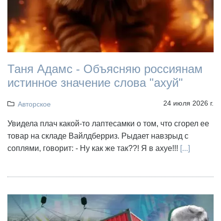
Таня Адамс - Объясняю россиянам
истинное значение слова "ахуй"
24 июля 2026 г.
Авторское
Увидела плач какой-то лаптесамки о том, что сгорел ее
товар на складе Вайлдберриз. Рыдает навзрыд с
соплями, говорит: - Ну как же так??! Я в ахуе!!!
[...]