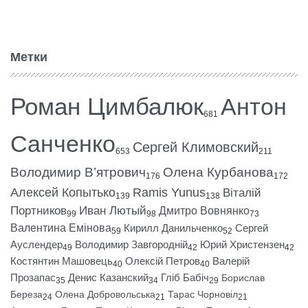
Метки
Роман Цимбалюк
Антон
681
Санченко
Сергей Климовский
653
211
Володимир В’ятрович
Олена Курбанова
176
172
Алексей Копытько
Ramis Yunus
Віталій
139
138
Портников
Иван Лютый
Дмитро Вовнянко
99
98
73
Валентина Емінова
Кирилл Данильченко
Сергей
59
52
Ауслендер
Володимир Завгородній
Юрий Христензен
49
42
42
Костянтин Машовець
Олексій Петров
Валерій
40
40
Прозапас
Денис Казанский
Гліб Бабіч
Борислав
35
34
29
Береза
Олена Добровольська
Тарас Чорновіл
24
21
21