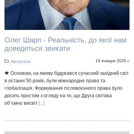
Олег Шарп - Реальність, до якої нам
доведеться звикати
19 января 2025 г.
Авторское
🍁 Основою, на якому будувався сучасний західний світ
в останні 50 років, були міжнародне право та
глобалізація. Формування післявоєнного права було
досить простим з огляду на те, що Друга світова
об`ємно висвіт
[...]