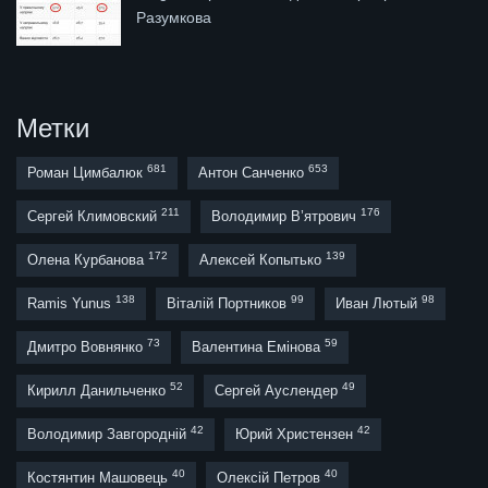
Разумкова
Метки
681
653
Роман Цимбалюк
Антон Санченко
211
176
Сергей Климовский
Володимир В’ятрович
172
139
Олена Курбанова
Алексей Копытько
138
99
98
Ramis Yunus
Віталій Портников
Иван Лютый
73
59
Дмитро Вовнянко
Валентина Емінова
52
49
Кирилл Данильченко
Сергей Ауслендер
42
42
Володимир Завгородній
Юрий Христензен
40
40
Костянтин Машовець
Олексій Петров