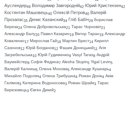
Ауслендер
Володимир Завгородній
Юрий Христензен
49
42
42
Костянтин Машовець
Олексій Петров
Валерій
40
40
Прозапас
Денис Казанский
Гліб Бабіч
Борислав
35
34
29
Береза
Олена Добровольська
Тарас Чорновіл
24
21
21
Александр Балу
Павел Казарин
Віктор Таран
Александр
20
19
18
Коваленко
Мирослав Гай
Мартин Брест
Кирилл
17
16
14
Сазонов
Юрій Богданов
Фашик Донецький
Агія
12
12
11
Загребельська
Юрій Гудименко
Vasyl Taras
Андрій
10
9
8
Баумейстер
Софія Федина
Alesha Stupin
Yigal Levin
8
7
5
5
Валерій Калниш
Олена Монова
Александр Кушнарь
5
5
4
Михайло Подоляк
Олена Трибушна
Роман Донік
Акім
4
4
4
Галімов
Катерина Водоносова
Роман Шрайк
Тарас
3
3
3
Березовець
Євген Дикий
3
2