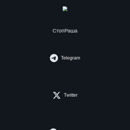
СтопРаша
Telegram
Twitter