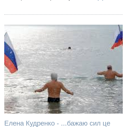
Елена Кудренко - ...бажаю сил це