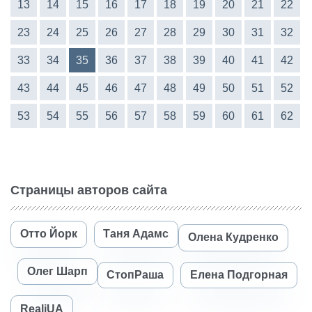
13
14
15
16
17
18
19
20
21
22
23
24
25
26
27
28
29
30
31
32
33
34
35
36
37
38
39
40
41
42
43
44
45
46
47
48
49
50
51
52
53
54
55
56
57
58
59
60
61
62
Страницы авторов сайта
Отто Йорк
Таня Адамс
Олена Кудренко
Олег Шарп
СтопРаша
Елена Подгорная
RealiUA