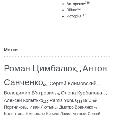
739
Авторское
292
Війна
117
История
Метки
Роман Цимбалюк
Антон
681
Санченко
Сергей Климовский
653
211
Володимир В’ятрович
Олена Курбанова
176
172
Алексей Копытько
Ramis Yunus
Віталій
139
138
Портников
Иван Лютый
Дмитро Вовнянко
99
98
73
Валентина Емінова
Кирилл Данильченко
Сергей
59
52