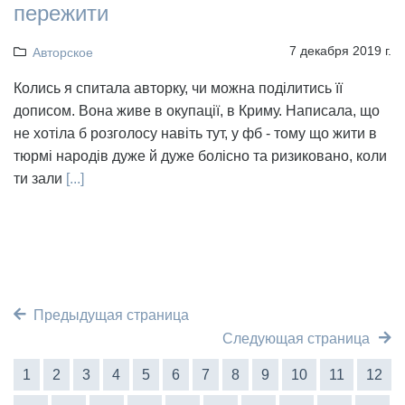
пережити
7 декабря 2019 г.
Авторское
Колись я спитала авторку, чи можна поділитись її
дописом. Вона живе в окупації, в Криму. Написала, що
не хотіла б розголосу навіть тут, у фб - тому що жити в
тюрмі народів дуже й дуже болісно та ризиковано, коли
ти зали
[...]
Предыдущая страница
Следующая страница
1
2
3
4
5
6
7
8
9
10
11
12