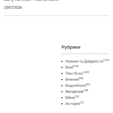
19/07/2026
Рубрики
1534
Новини та Дайджести
1105
Brief
1003
ТекстБлог
999
Мнения
962
Видеоблоги
739
Авторское
292
Війна
117
История