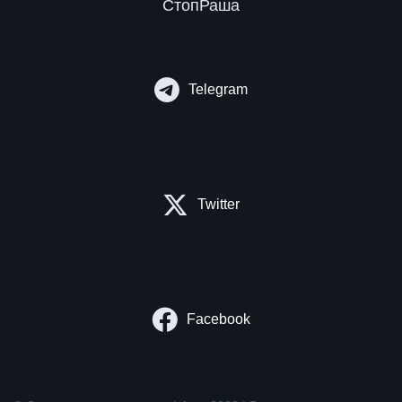
СтопРаша
Telegram
Twitter
Facebook