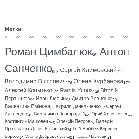
Метки
Роман Цимбалюк
Антон
681
Санченко
Сергей Климовский
653
211
Володимир В’ятрович
Олена Курбанова
176
172
Алексей Копытько
Ramis Yunus
Віталій
139
138
Портников
Иван Лютый
Дмитро Вовнянко
99
98
73
Валентина Емінова
Кирилл Данильченко
Сергей
59
52
Ауслендер
Володимир Завгородній
Юрий Христензен
49
42
42
Костянтин Машовець
Олексій Петров
Валерій
40
40
Прозапас
Денис Казанский
Гліб Бабіч
Борислав
35
34
29
Береза
Олена Добровольська
Тарас Чорновіл
24
21
21