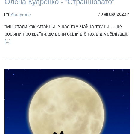
Олена Кудренко - “Страшновато”
7 января 2023 г.
Авторское
“Мы стали как китайцы. У нас там Чайна-тауны”, – це
росіяни про країни, де вони осіли в бігах від мобілізації.
[...]