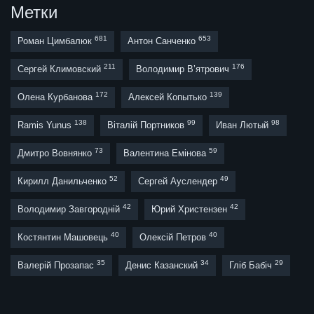
Метки
681
653
Роман Цимбалюк
Антон Санченко
211
176
Сергей Климовский
Володимир В’ятрович
172
139
Олена Курбанова
Алексей Копытько
138
99
98
Ramis Yunus
Віталій Портников
Иван Лютый
73
59
Дмитро Вовнянко
Валентина Емінова
52
49
Кирилл Данильченко
Сергей Ауслендер
42
42
Володимир Завгородній
Юрий Христензен
40
40
Костянтин Машовець
Олексій Петров
35
34
29
Валерій Прозапас
Денис Казанский
Гліб Бабіч