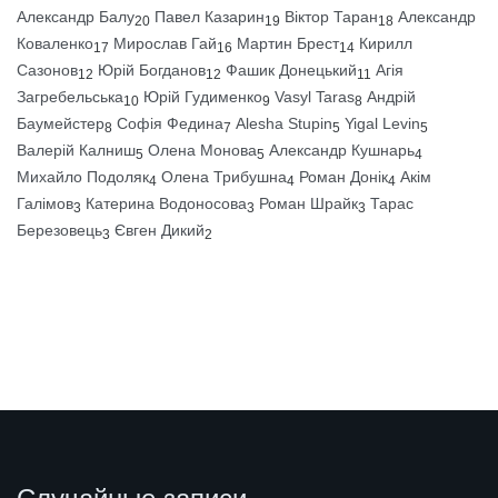
Александр Балу
Павел Казарин
Віктор Таран
Александр
20
19
18
Коваленко
Мирослав Гай
Мартин Брест
Кирилл
17
16
14
Сазонов
Юрій Богданов
Фашик Донецький
Агія
12
12
11
Загребельська
Юрій Гудименко
Vasyl Taras
Андрій
10
9
8
Баумейстер
Софія Федина
Alesha Stupin
Yigal Levin
8
7
5
5
Валерій Калниш
Олена Монова
Александр Кушнарь
5
5
4
Михайло Подоляк
Олена Трибушна
Роман Донік
Акім
4
4
4
Галімов
Катерина Водоносова
Роман Шрайк
Тарас
3
3
3
Березовець
Євген Дикий
3
2