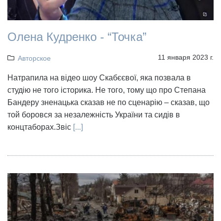
Олена Кудренко - “Точка”
11 января 2023 г.
Авторское
Натрапила на відео шоу Скабєєвої, яка позвала в
студію не того історика. Не того, тому що про Степана
Бандеру зненацька сказав не по сценарію – сказав, що
той боровся за незалежність України та сидів в
концтаборах.Звіс
[...]