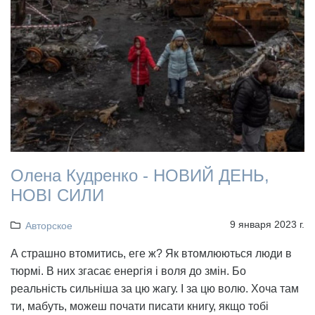
Олена Кудренко - НОВИЙ ДЕНЬ,
НОВІ СИЛИ
9 января 2023 г.
Авторское
А страшно втомитись, еге ж? Як втомлюються люди в
тюрмі. В них згасає енергія і воля до змін. Бо
реальність сильніша за цю жагу. І за цю волю. Хоча там
ти, мабуть, можеш почати писати книгу, якщо тобі