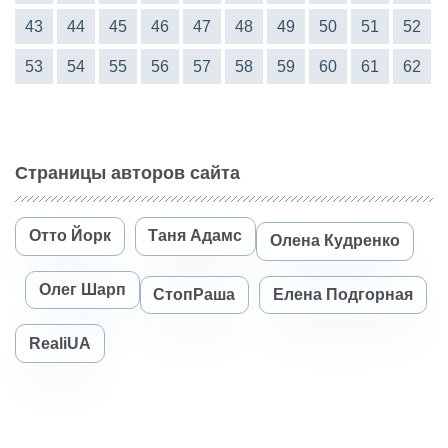
43
44
45
46
47
48
49
50
51
52
53
54
55
56
57
58
59
60
61
62
Страницы авторов сайта
Отто Йорк
Таня Адамс
Олена Кудренко
Олег Шарп
СтопРаша
Елена Подгорная
RealiUA