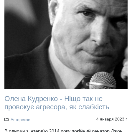
Олена Кудренко - Ніщо так не
провокує агресора, як слабкість
4 января 2023 г.
Авторское
В одному з інтерв'ю 2014 року покійний сенатор Джон