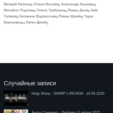
Валерій Калниш
Олена Монова
Александр Кушнарь
5
5
4
Михайло Подоляк
Олена Трибушна
Роман Донік
Акім
4
4
4
Галімов
Катерина Водоносова
Роман Шрайк
Тарас
3
3
3
Березовець
Євген Дикий
3
2
Случайные записи
Helgi Sharp - SHARP`s REVIEW - 19.05.2020
Антон Санченко - Дайджест 5 квітня 2023