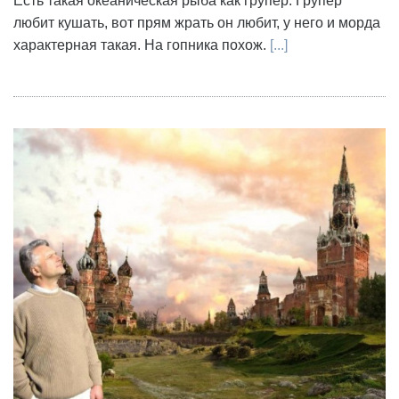
Есть такая океаническая рыба как групер. Групер
любит кушать, вот прям жрать он любит, у него и морда
характерная такая. На гопника похож.
[...]