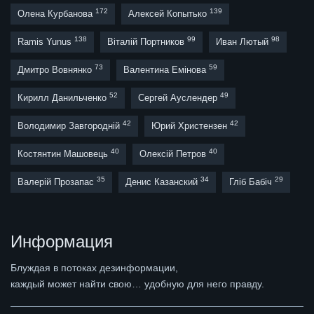
172
139
Олена Курбанова
Алексей Копытько
138
99
98
Ramis Yunus
Віталій Портников
Иван Лютый
73
59
Дмитро Вовнянко
Валентина Емінова
52
49
Кирилл Данильченко
Сергей Ауслендер
42
42
Володимир Завгородній
Юрий Христензен
40
40
Костянтин Машовець
Олексій Петров
35
34
29
Валерій Прозапас
Денис Казанский
Гліб Бабіч
Информация
Блуждая в потоках дезинформации,
каждый может найти свою… удобную для него правду.