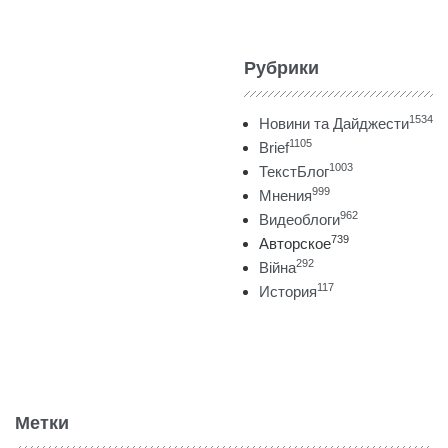
Рубрики
1534
Новини та Дайджести
1105
Brief
1003
ТекстБлог
999
Мнения
962
Видеоблоги
739
Авторское
292
Війна
117
История
Метки