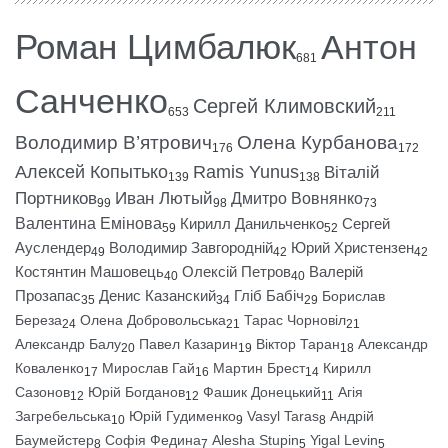
Роман Цимбалюк
Антон
681
Санченко
Сергей Климовский
653
211
Володимир В’ятрович
Олена Курбанова
176
172
Алексей Копытько
Ramis Yunus
Віталій
139
138
Портников
Иван Лютый
Дмитро Вовнянко
99
98
73
Валентина Емінова
Кирилл Данильченко
Сергей
59
52
Ауслендер
Володимир Завгородній
Юрий Христензен
49
42
42
Костянтин Машовець
Олексій Петров
Валерій
40
40
Прозапас
Денис Казанский
Гліб Бабіч
Борислав
35
34
29
Береза
Олена Добровольська
Тарас Чорновіл
24
21
21
Александр Балу
Павел Казарин
Віктор Таран
Александр
20
19
18
Коваленко
Мирослав Гай
Мартин Брест
Кирилл
17
16
14
Сазонов
Юрій Богданов
Фашик Донецький
Агія
12
12
11
Загребельська
Юрій Гудименко
Vasyl Taras
Андрій
10
9
8
Баумейстер
Софія Федина
Alesha Stupin
Yigal Levin
8
7
5
5