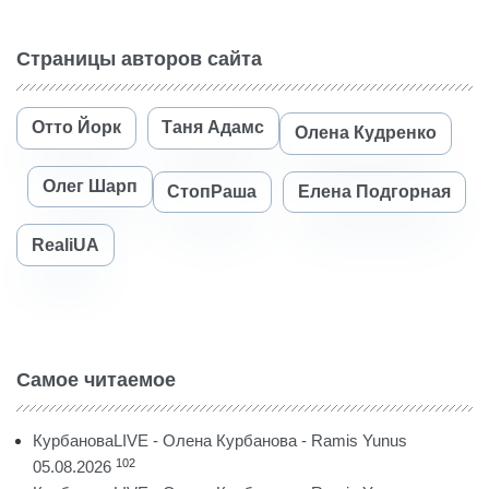
Страницы авторов сайта
Отто Йорк
Таня Адамс
Олена Кудренко
Олег Шарп
СтопРаша
Елена Подгорная
RealiUA
Самое читаемое
КурбановаLIVE - Олена Курбанова - Ramis Yunus
102
05.08.2026