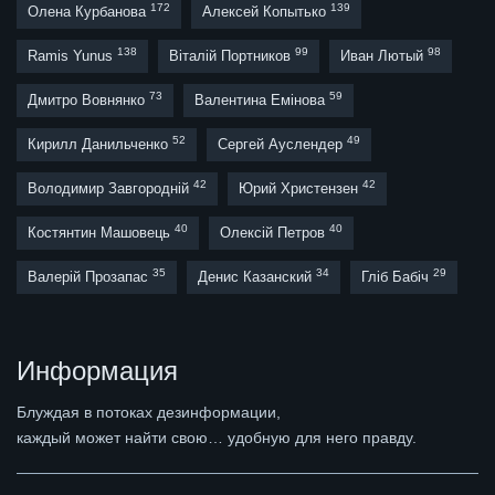
172
139
Олена Курбанова
Алексей Копытько
138
99
98
Ramis Yunus
Віталій Портников
Иван Лютый
73
59
Дмитро Вовнянко
Валентина Емінова
52
49
Кирилл Данильченко
Сергей Ауслендер
42
42
Володимир Завгородній
Юрий Христензен
40
40
Костянтин Машовець
Олексій Петров
35
34
29
Валерій Прозапас
Денис Казанский
Гліб Бабіч
Информация
Блуждая в потоках дезинформации,
каждый может найти свою… удобную для него правду.