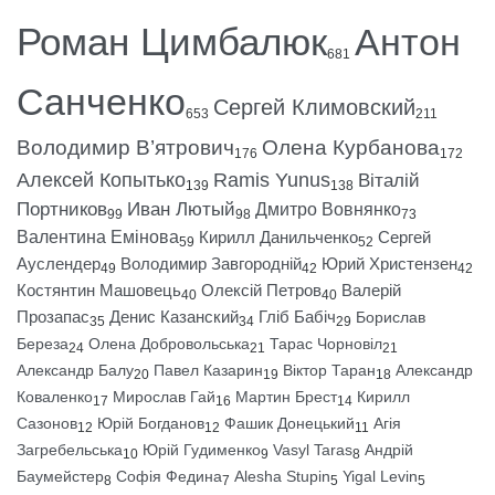
Роман Цимбалюк
Антон
681
Санченко
Сергей Климовский
653
211
Володимир В’ятрович
Олена Курбанова
176
172
Алексей Копытько
Ramis Yunus
Віталій
139
138
Портников
Иван Лютый
Дмитро Вовнянко
99
98
73
Валентина Емінова
Кирилл Данильченко
Сергей
59
52
Ауслендер
Володимир Завгородній
Юрий Христензен
49
42
42
Костянтин Машовець
Олексій Петров
Валерій
40
40
Прозапас
Денис Казанский
Гліб Бабіч
Борислав
35
34
29
Береза
Олена Добровольська
Тарас Чорновіл
24
21
21
Александр Балу
Павел Казарин
Віктор Таран
Александр
20
19
18
Коваленко
Мирослав Гай
Мартин Брест
Кирилл
17
16
14
Сазонов
Юрій Богданов
Фашик Донецький
Агія
12
12
11
Загребельська
Юрій Гудименко
Vasyl Taras
Андрій
10
9
8
Баумейстер
Софія Федина
Alesha Stupin
Yigal Levin
8
7
5
5