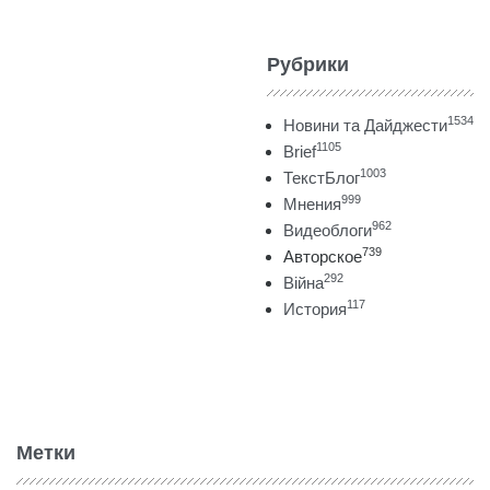
Рубрики
1534
Новини та Дайджести
1105
Brief
1003
ТекстБлог
999
Мнения
962
Видеоблоги
739
Авторское
292
Війна
117
История
Метки