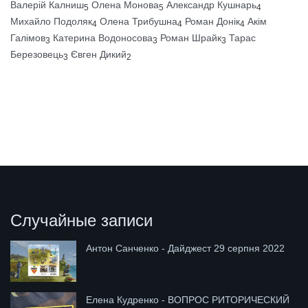
Валерій Калниш
Олена Монова
Александр Кушнарь
5
5
4
Михайло Подоляк
Олена Трибушна
Роман Донік
Акім
4
4
4
Галімов
Катерина Водоносова
Роман Шрайк
Тарас
3
3
3
Березовець
Євген Дикий
3
2
Случайные записи
Антон Санченко - Дайджест 29 серпня 2022
Елена Кудренко - ВОПРОС РИТОРИЧЕСКИЙ