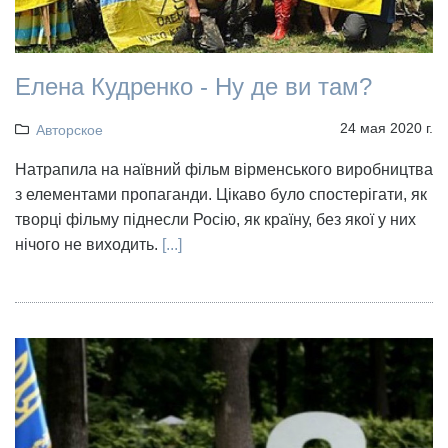
Елена Кудренко - Ну де ви там?
24 мая 2020 г.
Авторское
Натрапила на наївний фільм вірменського виробництва
з елементами пропаганди. Цікаво було спостерігати, як
творці фільму піднесли Росію, як країну, без якої у них
нічого не виходить.
[...]