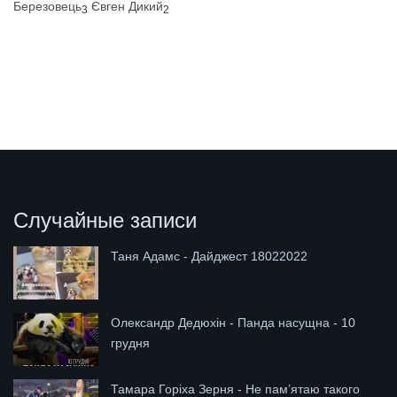
Березовець
Євген Дикий
3
2
Случайные записи
Таня Адамс - Дайджест 18022022
Олександр Дедюхін - Панда насущна - 10
грудня
Тамара Горіха Зерня - Не пам’ятаю такого