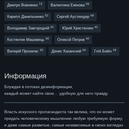
73
59
Дмитро Вовнянко
Валентина Емінова
52
49
Кирилл Данильченко
Сергей Ауслендер
42
42
Володимир Завгородній
Юрий Христензен
40
40
Костянтин Машовець
Олексій Петров
35
34
29
Валерій Прозапас
Денис Казанский
Гліб Бабіч
Информация
Блуждая в потоках дезинформации,
каждый может найти свою… удобную для него правду.
Власть искусного пропагандиста так велика, что он может
придать человеческому мышлению любую требуемую форму,
и даже самые развитые, самые независимые в своих взглядах