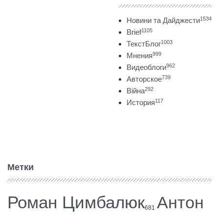
1534
Новини та Дайджести
1105
Brief
1003
ТекстБлог
999
Мнения
962
Видеоблоги
739
Авторское
292
Війна
117
История
Метки
Роман Цимбалюк
Антон
681