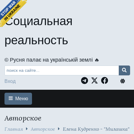
Социальная
реальность
©️ Русня палає на українській землі 🔥
Вход
Меню
Авторское
Главная
Авторское
Елена Кудренко - "Милашка"