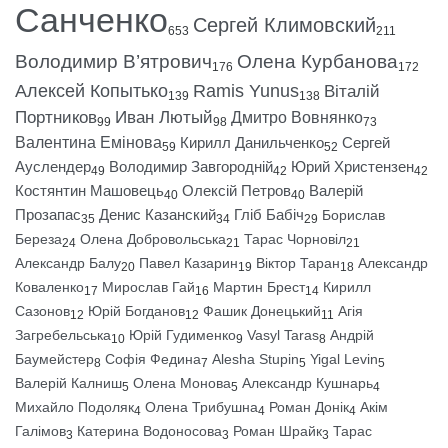
Санченко
Сергей Климовский
653
211
Володимир В’ятрович
Олена Курбанова
176
172
Алексей Копытько
Ramis Yunus
Віталій
139
138
Портников
Иван Лютый
Дмитро Вовнянко
99
98
73
Валентина Емінова
Кирилл Данильченко
Сергей
59
52
Ауслендер
Володимир Завгородній
Юрий Христензен
49
42
42
Костянтин Машовець
Олексій Петров
Валерій
40
40
Прозапас
Денис Казанский
Гліб Бабіч
Борислав
35
34
29
Береза
Олена Добровольська
Тарас Чорновіл
24
21
21
Александр Балу
Павел Казарин
Віктор Таран
Александр
20
19
18
Коваленко
Мирослав Гай
Мартин Брест
Кирилл
17
16
14
Сазонов
Юрій Богданов
Фашик Донецький
Агія
12
12
11
Загребельська
Юрій Гудименко
Vasyl Taras
Андрій
10
9
8
Баумейстер
Софія Федина
Alesha Stupin
Yigal Levin
8
7
5
5
Валерій Калниш
Олена Монова
Александр Кушнарь
5
5
4
Михайло Подоляк
Олена Трибушна
Роман Донік
Акім
4
4
4
Галімов
Катерина Водоносова
Роман Шрайк
Тарас
3
3
3