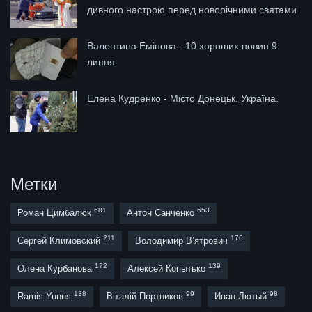
дивного настрою перед новорічними святами
Валентина Емінова - 10 хороших новин 9
липня
Елена Кудренко - Місто Донецьк. Україна.
Метки
681
653
Роман Цимбалюк
Антон Санченко
211
176
Сергей Климовский
Володимир В’ятрович
172
139
Олена Курбанова
Алексей Копытько
138
99
98
Ramis Yunus
Віталій Портников
Иван Лютый