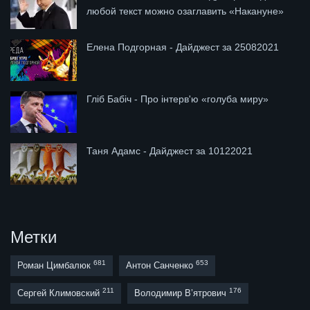
любой текст можно озаглавить «Накануне»
Елена Подгорная - Дайджест за 25082021
Гліб Бабіч - Про інтерв'ю «голуба миру»
Таня Адамс - Дайджест за 10122021
Метки
681
653
Роман Цимбалюк
Антон Санченко
211
176
Сергей Климовский
Володимир В’ятрович