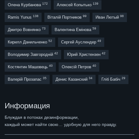
172
139
Олена Курбанова
Алексей Копытько
138
99
98
Ramis Yunus
Віталій Портников
Иван Лютый
73
59
Дмитро Вовнянко
Валентина Емінова
52
49
Кирилл Данильченко
Сергей Ауслендер
42
42
Володимир Завгородній
Юрий Христензен
40
40
Костянтин Машовець
Олексій Петров
35
34
29
Валерій Прозапас
Денис Казанский
Гліб Бабіч
Информация
Блуждая в потоках дезинформации,
каждый может найти свою… удобную для него правду.