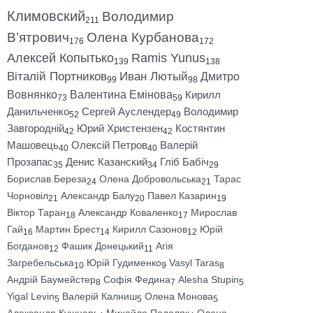
Климовский
Володимир
211
В’ятрович
Олена Курбанова
176
172
Алексей Копытько
Ramis Yunus
139
138
Віталій Портников
Иван Лютый
Дмитро
99
98
Вовнянко
Валентина Емінова
Кирилл
73
59
Данильченко
Сергей Ауслендер
Володимир
52
49
Завгородній
Юрий Христензен
Костянтин
42
42
Машовець
Олексій Петров
Валерій
40
40
Прозапас
Денис Казанский
Гліб Бабіч
35
34
29
Борислав Береза
Олена Добровольська
Тарас
24
21
Чорновіл
Александр Балу
Павел Казарин
21
20
19
Віктор Таран
Александр Коваленко
Мирослав
18
17
Гай
Мартин Брест
Кирилл Сазонов
Юрій
16
14
12
Богданов
Фашик Донецький
Агія
12
11
Загребельська
Юрій Гудименко
Vasyl Taras
10
9
8
Андрій Баумейстер
Софія Федина
Alesha Stupin
8
7
5
Yigal Levin
Валерій Калниш
Олена Монова
5
5
5
Александр Кушнарь
Михайло Подоляк
Олена