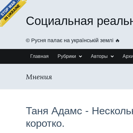
Социальная реаль
©️ Русня палає на українській землі 🔥
Главная
Рубрики
Авторы
Арх
Мнения
Таня Адамс - Несколь
коротко.