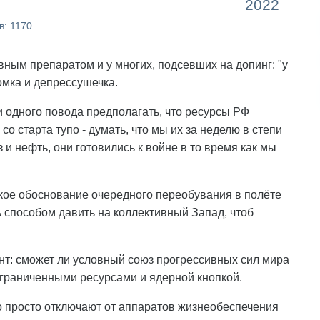
2022
в: 1170
вным препаратом и у многих, подсевших на допинг: "у
омка и депрессушечка.
ни одного повода предполагать, что ресурсы РФ
со старта тупо - думать, что мы их за неделю в степи
з и нефть, они готовились к войне в то время как мы
еское обоснование очередного переобувания в полёте
 способом давить на коллективный Запад, чтоб
ент: сможет ли условный союз прогрессивных сил мира
ограниченными ресурсами и ядерной кнопкой.
го просто отключают от аппаратов жизнеобеспечения