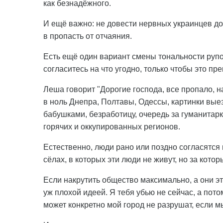
как безнадёжного.
И ещё важно: не довести нервных украинцев до
в пропасть от отчаяния.
Есть ещё один вариант смены тональности рупор
согласитесь на что угодно, только чтобы это пр
Леша говорит "Дорогие господа, все пропало, н
в ноль Днепра, Полтавы, Одессы, картинки выез
бабушками, безработицу, очередь за гуманитарк
горячих и оккупированных регионов.
Естественно, люди рано или поздно согласятся н
сёлах, в которых эти люди не живут, но за кото
Если накрутить общество максимально, а они это
уж плохой идеей. Я тебя убью не сейчас, а пот
может конкретно мой город не разрушат, если 