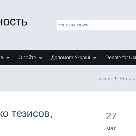
ность
ив
О сайте
Допомога Україні
Donate for Uk
Главная
Мнени
ко тезисов,
27
мая