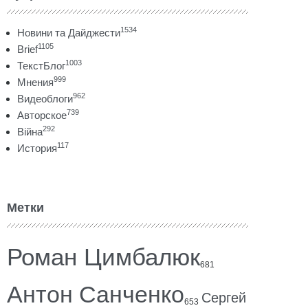
1534
Новини та Дайджести
1105
Brief
1003
ТекстБлог
999
Мнения
962
Видеоблоги
739
Авторское
292
Війна
117
История
Метки
Роман Цимбалюк
681
Антон Санченко
Сергей
653