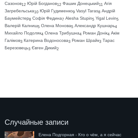
Сазонов
Юрій Богданов
Фашик Донецький
Агія
12
12
11
Загребельська
Юрій Гудименко
Vasyl Taras
Андрій
10
9
8
Баумейстер
Софія Федина
Alesha Stupin
Yigal Levin
8
7
5
5
Валерій Калниш
Олена Монова
Александр Кушнарь
5
5
4
Михайло Подоляк
Олена Трибушна
Роман Донік
Акім
4
4
4
Галімов
Катерина Водоносова
Роман Шрайк
Тарас
3
3
3
Березовець
Євген Дикий
3
2
Случайные записи
Елена Подгорная - Кто о чём, а я сейчас