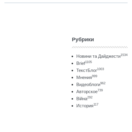
Рубрики
1534
Новини та Дайджести
1105
Brief
1003
ТекстБлог
999
Мнения
962
Видеоблоги
739
Авторское
292
Війна
117
История