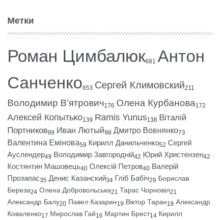
Метки
Роман Цимбалюк
Антон
681
Санченко
Сергей Климовский
653
211
Володимир В’ятрович
Олена Курбанова
176
172
Алексей Копытько
Ramis Yunus
Віталій
139
138
Портников
Иван Лютый
Дмитро Вовнянко
99
98
73
Валентина Емінова
Кирилл Данильченко
Сергей
59
52
Ауслендер
Володимир Завгородній
Юрий Христензен
49
42
42
Костянтин Машовець
Олексій Петров
Валерій
40
40
Прозапас
Денис Казанский
Гліб Бабіч
Борислав
35
34
29
Береза
Олена Добровольська
Тарас Чорновіл
24
21
21
Александр Балу
Павел Казарин
Віктор Таран
Александр
20
19
18
Коваленко
Мирослав Гай
Мартин Брест
Кирилл
17
16
14