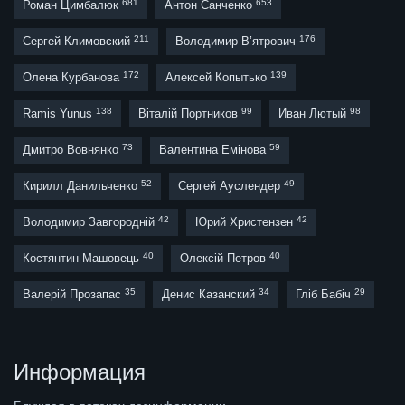
681
653
Роман Цимбалюк
Антон Санченко
211
176
Сергей Климовский
Володимир В’ятрович
172
139
Олена Курбанова
Алексей Копытько
138
99
98
Ramis Yunus
Віталій Портников
Иван Лютый
73
59
Дмитро Вовнянко
Валентина Емінова
52
49
Кирилл Данильченко
Сергей Ауслендер
42
42
Володимир Завгородній
Юрий Христензен
40
40
Костянтин Машовець
Олексій Петров
35
34
29
Валерій Прозапас
Денис Казанский
Гліб Бабіч
Информация