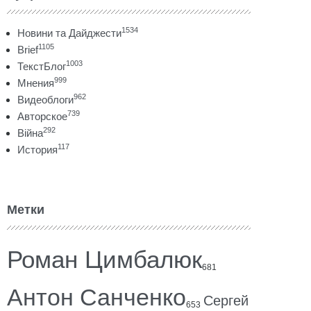
1534
Новини та Дайджести
1105
Brief
1003
ТекстБлог
999
Мнения
962
Видеоблоги
739
Авторское
292
Війна
117
История
Метки
Роман Цимбалюк
681
Антон Санченко
Сергей
653