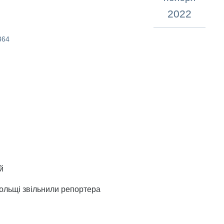
2022
364
й
ольщі звільнили репортера