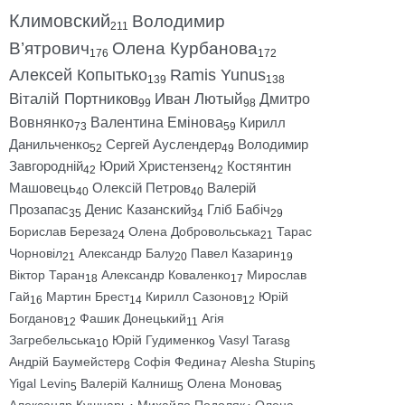
Климовский
Володимир
211
В’ятрович
Олена Курбанова
176
172
Алексей Копытько
Ramis Yunus
139
138
Віталій Портников
Иван Лютый
Дмитро
99
98
Вовнянко
Валентина Емінова
Кирилл
73
59
Данильченко
Сергей Ауслендер
Володимир
52
49
Завгородній
Юрий Христензен
Костянтин
42
42
Машовець
Олексій Петров
Валерій
40
40
Прозапас
Денис Казанский
Гліб Бабіч
35
34
29
Борислав Береза
Олена Добровольська
Тарас
24
21
Чорновіл
Александр Балу
Павел Казарин
21
20
19
Віктор Таран
Александр Коваленко
Мирослав
18
17
Гай
Мартин Брест
Кирилл Сазонов
Юрій
16
14
12
Богданов
Фашик Донецький
Агія
12
11
Загребельська
Юрій Гудименко
Vasyl Taras
10
9
8
Андрій Баумейстер
Софія Федина
Alesha Stupin
8
7
5
Yigal Levin
Валерій Калниш
Олена Монова
5
5
5
Александр Кушнарь
Михайло Подоляк
Олена