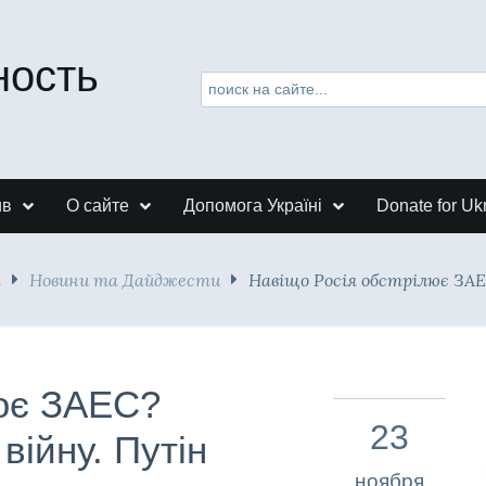
ность
ив
О сайте
Допомога Україні
Donate for Uk
я
Новини та Дайджести
Навіщо Росія обстрілює ЗАЕС
лює ЗАЕС?
23
війну. Путін
ноября