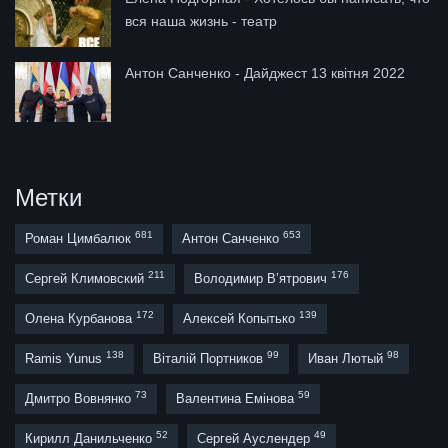
вся наша жизнь - театр
Антон Санченко - Дайджест 13 квітня 2022
Метки
681
653
Роман Цимбалюк
Антон Санченко
211
176
Сергей Климовский
Володимир В’ятрович
172
139
Олена Курбанова
Алексей Копытько
138
99
98
Ramis Yunus
Віталій Портников
Иван Лютый
73
59
Дмитро Вовнянко
Валентина Емінова
52
49
Кирилл Данильченко
Сергей Ауслендер