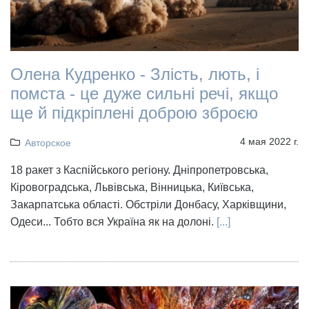
Олена Кудренко - Злість, лють, і
помста - це дуже сильні речі, якщо
ще й підкріплені доброю зброєю
4 мая 2022 г.
Авторское
18 ракет з Каспійського регіону. Дніпропетровська,
Кіровоградська, Львівська, Вінницька, Київська,
Закарпатська області. Обстріли Донбасу, Харківщини,
Одеси... Тобто вся Україна як на долоні.
[...]