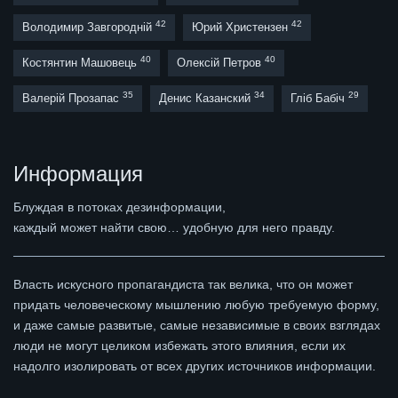
42
42
Володимир Завгородній
Юрий Христензен
40
40
Костянтин Машовець
Олексій Петров
35
34
29
Валерій Прозапас
Денис Казанский
Гліб Бабіч
Информация
Блуждая в потоках дезинформации,
каждый может найти свою… удобную для него правду.
Власть искусного пропагандиста так велика, что он может
придать человеческому мышлению любую требуемую форму,
и даже самые развитые, самые независимые в своих взглядах
люди не могут целиком избежать этого влияния, если их
надолго изолировать от всех других источников информации.