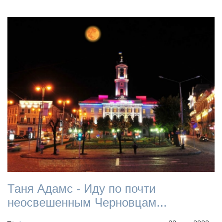
Таня Адамс - Иду по почти
неосвешенным Черновцам...