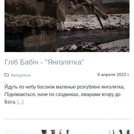
Гліб Бабіч - "Янголятка"
9 апреля 2022 г.
Авторское
Йдуть по небу босоніж маленькі розгублені янголятка,
Піднімаються, наче по сходинках, хмарами вгору до
Бога.
[...]