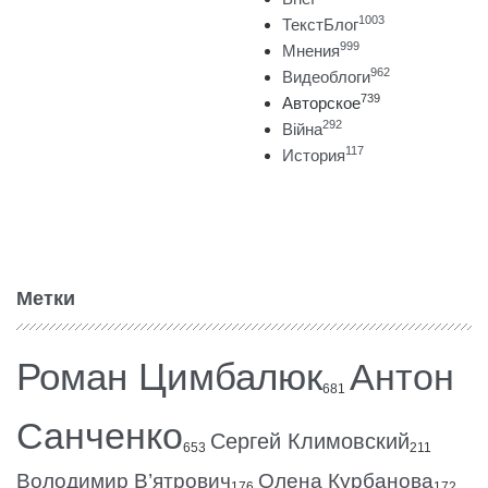
1003
ТекстБлог
999
Мнения
962
Видеоблоги
739
Авторское
292
Війна
117
История
Метки
Роман Цимбалюк
Антон
681
Санченко
Сергей Климовский
653
211
Володимир В’ятрович
Олена Курбанова
176
172