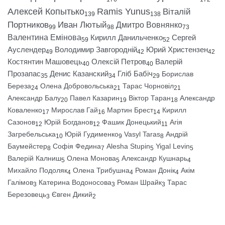
Алексей Копытько
Ramis Yunus
Віталій
139
138
Портников
Иван Лютый
Дмитро Вовнянко
99
98
73
Валентина Емінова
Кирилл Данильченко
Сергей
59
52
Ауслендер
Володимир Завгородній
Юрий Христензен
49
42
42
Костянтин Машовець
Олексій Петров
Валерій
40
40
Прозапас
Денис Казанский
Гліб Бабіч
Борислав
35
34
29
Береза
Олена Добровольська
Тарас Чорновіл
24
21
21
Александр Балу
Павел Казарин
Віктор Таран
Александр
20
19
18
Коваленко
Мирослав Гай
Мартин Брест
Кирилл
17
16
14
Сазонов
Юрій Богданов
Фашик Донецький
Агія
12
12
11
Загребельська
Юрій Гудименко
Vasyl Taras
Андрій
10
9
8
Баумейстер
Софія Федина
Alesha Stupin
Yigal Levin
8
7
5
5
Валерій Калниш
Олена Монова
Александр Кушнарь
5
5
4
Михайло Подоляк
Олена Трибушна
Роман Донік
Акім
4
4
4
Галімов
Катерина Водоносова
Роман Шрайк
Тарас
3
3
3
Березовець
Євген Дикий
3
2