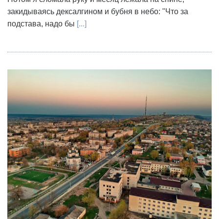
закидываясь дексалгином и бубня в небо: "Что за
подстава, надо бы
[...]