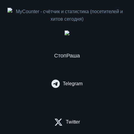
СтопРаша
Telegram
Twitter