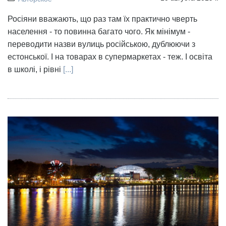
Росіяни вважають, що раз там їх практично чверть
населення - то повинна багато чого. Як мінімум -
переводити назви вулиць російською, дублюючи з
естонської. І на товарах в супермаркетах - теж. І освіта
в школі, і рівні
[...]