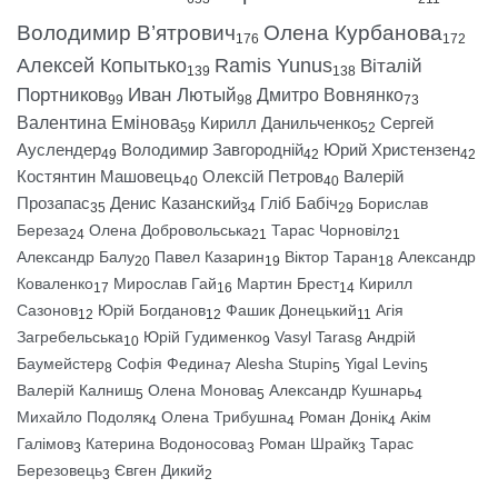
Володимир В’ятрович
Олена Курбанова
176
172
Алексей Копытько
Ramis Yunus
Віталій
139
138
Портников
Иван Лютый
Дмитро Вовнянко
99
98
73
Валентина Емінова
Кирилл Данильченко
Сергей
59
52
Ауслендер
Володимир Завгородній
Юрий Христензен
49
42
42
Костянтин Машовець
Олексій Петров
Валерій
40
40
Прозапас
Денис Казанский
Гліб Бабіч
Борислав
35
34
29
Береза
Олена Добровольська
Тарас Чорновіл
24
21
21
Александр Балу
Павел Казарин
Віктор Таран
Александр
20
19
18
Коваленко
Мирослав Гай
Мартин Брест
Кирилл
17
16
14
Сазонов
Юрій Богданов
Фашик Донецький
Агія
12
12
11
Загребельська
Юрій Гудименко
Vasyl Taras
Андрій
10
9
8
Баумейстер
Софія Федина
Alesha Stupin
Yigal Levin
8
7
5
5
Валерій Калниш
Олена Монова
Александр Кушнарь
5
5
4
Михайло Подоляк
Олена Трибушна
Роман Донік
Акім
4
4
4
Галімов
Катерина Водоносова
Роман Шрайк
Тарас
3
3
3
Березовець
Євген Дикий
3
2