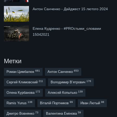
Антон Санченко - Дайджест 15 лютого 2024
Елена Кудренко - #PROстыми_словами
15042021
Метки
681
653
Роман Цимбалюк
Антон Санченко
211
176
Сергей Климовский
Володимир В’ятрович
172
139
Олена Курбанова
Алексей Копытько
138
99
98
Ramis Yunus
Віталій Портников
Иван Лютый
73
59
Дмитро Вовнянко
Валентина Емінова