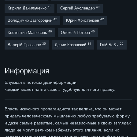
52
49
Кирилл Данильченко
Сергей Ауслендер
42
42
Володимир Завгородній
Юрий Христензен
40
40
Костянтин Машовець
Олексій Петров
35
34
29
Валерій Прозапас
Денис Казанский
Гліб Бабіч
Информация
Блуждая в потоках дезинформации,
каждый может найти свою… удобную для него правду.
Власть искусного пропагандиста так велика, что он может
придать человеческому мышлению любую требуемую форму,
и даже самые развитые, самые независимые в своих взглядах
люди не могут целиком избежать этого влияния, если их