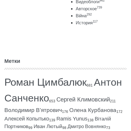
962
Видеоблоги
739
Авторское
292
Війна
117
История
Метки
Роман Цимбалюк
Антон
681
Санченко
Сергей Климовский
653
211
Володимир В’ятрович
Олена Курбанова
176
172
Алексей Копытько
Ramis Yunus
Віталій
139
138
Портников
Иван Лютый
Дмитро Вовнянко
99
98
73