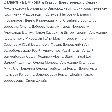
Валентина Емінова
Кирилл Данильченко
Сергей
59
52
Ауслендер
Володимир Завгородній
Юрий Христензен
49
42
42
Костянтин Машовець
Олексій Петров
Валерій
40
40
Прозапас
Денис Казанский
Гліб Бабіч
Борислав
35
34
29
Береза
Олена Добровольська
Тарас Чорновіл
24
21
21
Александр Балу
Павел Казарин
Віктор Таран
Александр
20
19
18
Коваленко
Мирослав Гай
Мартин Брест
Кирилл
17
16
14
Сазонов
Юрій Богданов
Фашик Донецький
Агія
12
12
11
Загребельська
Юрій Гудименко
Vasyl Taras
Андрій
10
9
8
Баумейстер
Софія Федина
Alesha Stupin
Yigal Levin
8
7
5
5
Валерій Калниш
Олена Монова
Александр Кушнарь
5
5
4
Михайло Подоляк
Олена Трибушна
Роман Донік
Акім
4
4
4
Галімов
Катерина Водоносова
Роман Шрайк
Тарас
3
3
3
Березовець
Євген Дикий
3
2