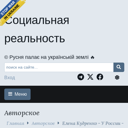
Социальная
реальность
©️ Русня палає на українській землі 🔥
Вход
Меню
Авторское
Главная
Авторское
Елена Кудренко - У России -