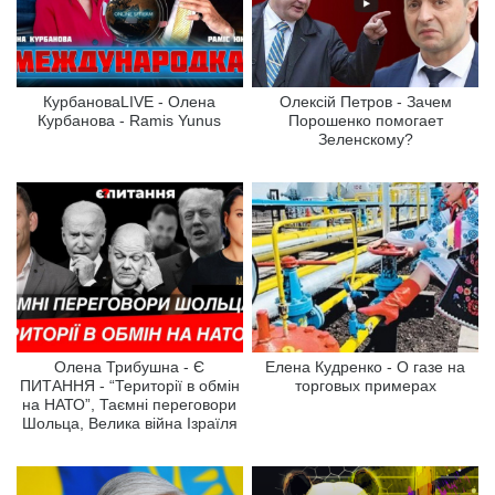
КурбановаLIVE - Олена
Олексій Петров - Зачем
Курбанова - Ramis Yunus
Порошенко помогает
Зеленскому?
Олена Трибушна - Є
Елена Кудренко - О газе на
ПИТАННЯ‬ - “Території в обмін
торговых примерах
на НАТО”, Таємні переговори
Шольца, Велика війна Ізраїля