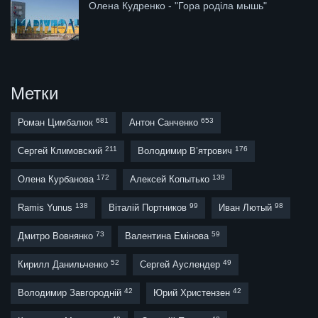
Олена Кудренко - "Гора роділа мышь"
Метки
681
653
Роман Цимбалюк
Антон Санченко
211
176
Сергей Климовский
Володимир В’ятрович
172
139
Олена Курбанова
Алексей Копытько
138
99
98
Ramis Yunus
Віталій Портников
Иван Лютый
73
59
Дмитро Вовнянко
Валентина Емінова
52
49
Кирилл Данильченко
Сергей Ауслендер
42
42
Володимир Завгородній
Юрий Христензен