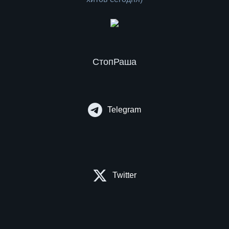
СтопРаша
Telegram
Twitter