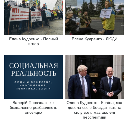
Елена Кудренко - Полный
Елена Кудренко - ЛЮДИ
игнор
Валерій Прозапас - як
Олена Кудренко - Країна, яка
безпалевно розбавляють
довела свою боєздатність та
опозицію
силу волі, має шалені
перспективи