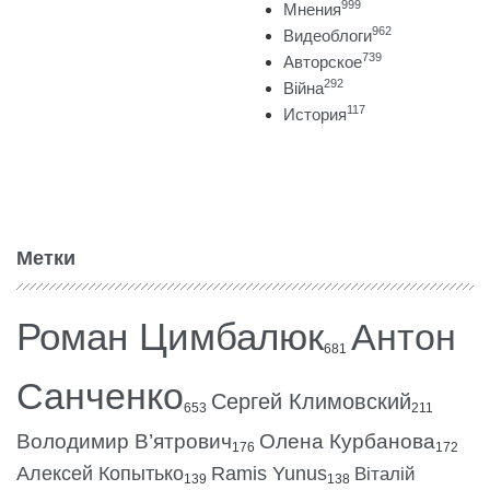
999
Мнения
962
Видеоблоги
739
Авторское
292
Війна
117
История
Метки
Роман Цимбалюк
Антон
681
Санченко
Сергей Климовский
653
211
Володимир В’ятрович
Олена Курбанова
176
172
Алексей Копытько
Ramis Yunus
Віталій
139
138