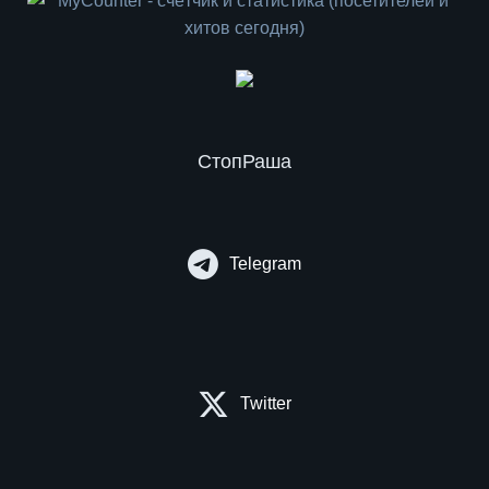
СтопРаша
Telegram
Twitter