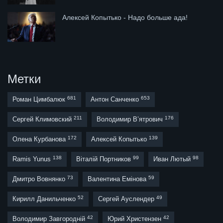
Алексей Копытько - Надо больше ада!
Метки
681
653
Роман Цимбалюк
Антон Санченко
211
176
Сергей Климовский
Володимир В’ятрович
172
139
Олена Курбанова
Алексей Копытько
138
99
98
Ramis Yunus
Віталій Портников
Иван Лютый
73
59
Дмитро Вовнянко
Валентина Емінова
52
49
Кирилл Данильченко
Сергей Ауслендер
42
42
Володимир Завгородній
Юрий Христензен