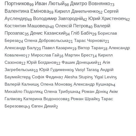
Портников
Иван Лютый
Дмитро Вовнянко
99
98
73
Валентина Емінова
Кирилл Данильченко
Сергей
59
52
Ауслендер
Володимир Завгородній
Юрий Христензен
49
42
42
Костянтин Машовець
Олексій Петров
Валерій
40
40
Прозапас
Денис Казанский
Гліб Бабіч
Борислав
35
34
29
Береза
Олена Добровольська
Тарас Чорновіл
24
21
21
Александр Балу
Павел Казарин
Віктор Таран
Александр
20
19
18
Коваленко
Мирослав Гай
Мартин Брест
Кирилл
17
16
14
Сазонов
Юрій Богданов
Фашик Донецький
Агія
12
12
11
Загребельська
Юрій Гудименко
Vasyl Taras
Андрій
10
9
8
Баумейстер
Софія Федина
Alesha Stupin
Yigal Levin
8
7
5
5
Валерій Калниш
Олена Монова
Александр Кушнарь
5
5
4
Михайло Подоляк
Олена Трибушна
Роман Донік
Акім
4
4
4
Галімов
Катерина Водоносова
Роман Шрайк
Тарас
3
3
3
Березовець
Євген Дикий
3
2