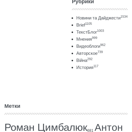
Рубрики
1534
Новини та Дайджести
1105
Brief
1003
ТекстБлог
999
Мнения
962
Видеоблоги
739
Авторское
292
Війна
117
История
Метки
Роман Цимбалюк
Антон
681