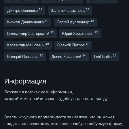
73
59
Дмитро Вовнянко
Валентина Емінова
52
49
Кирилл Данильченко
Сергей Ауслендер
42
42
Володимир Завгородній
Юрий Христензен
40
40
Костянтин Машовець
Олексій Петров
35
34
29
Валерій Прозапас
Денис Казанский
Гліб Бабіч
Информация
Блуждая в потоках дезинформации,
каждый может найти свою… удобную для него правду.
Власть искусного пропагандиста так велика, что он может
придать человеческому мышлению любую требуемую форму,