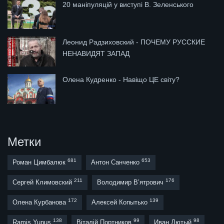
20 маніпуляцій у виступі В. Зеленського
Леонид Радзиховский - ПОЧЕМУ РУССКИЕ
НЕНАВИДЯТ ЗАПАД
Олена Кудренко - Навіщо ЦЕ світу?
Метки
681
653
Роман Цимбалюк
Антон Санченко
211
176
Сергей Климовский
Володимир В’ятрович
172
139
Олена Курбанова
Алексей Копытько
138
99
98
Ramis Yunus
Віталій Портников
Иван Лютый