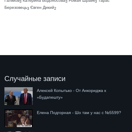
Галімов
Катерина Водоносова
Роман Шрайк
Тарас
3
3
3
Березовець
Євген Дикий
3
2
Случайные записи
Алексей Копытько - От Анкориджа к
«Будапешту»
Елена Подгорная - Шо там у нас с №5599?