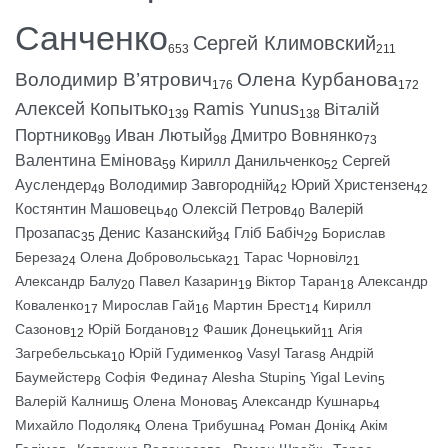
Санченко
Сергей Климовский
653
211
Володимир В’ятрович
Олена Курбанова
176
172
Алексей Копытько
Ramis Yunus
Віталій
139
138
Портников
Иван Лютый
Дмитро Вовнянко
99
98
73
Валентина Емінова
Кирилл Данильченко
Сергей
59
52
Ауслендер
Володимир Завгородній
Юрий Христензен
49
42
42
Костянтин Машовець
Олексій Петров
Валерій
40
40
Прозапас
Денис Казанский
Гліб Бабіч
Борислав
35
34
29
Береза
Олена Добровольська
Тарас Чорновіл
24
21
21
Александр Балу
Павел Казарин
Віктор Таран
Александр
20
19
18
Коваленко
Мирослав Гай
Мартин Брест
Кирилл
17
16
14
Сазонов
Юрій Богданов
Фашик Донецький
Агія
12
12
11
Загребельська
Юрій Гудименко
Vasyl Taras
Андрій
10
9
8
Баумейстер
Софія Федина
Alesha Stupin
Yigal Levin
8
7
5
5
Валерій Калниш
Олена Монова
Александр Кушнарь
5
5
4
Михайло Подоляк
Олена Трибушна
Роман Донік
Акім
4
4
4