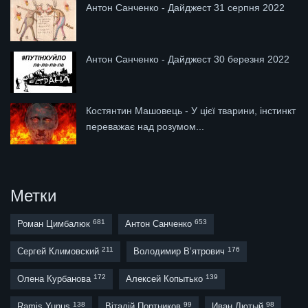
Антон Санченко - Дайджест 31 серпня 2022
Антон Санченко - Дайджест 30 березня 2022
Костянтин Машовець - У цієї тварини, інстинкт
переважає над розумом...
Метки
681
653
Роман Цимбалюк
Антон Санченко
211
176
Сергей Климовский
Володимир В’ятрович
172
139
Олена Курбанова
Алексей Копытько
138
99
98
Ramis Yunus
Віталій Портников
Иван Лютый