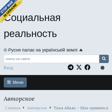
Социальная
реальность
©️ Русня палає на українській землі 🔥
Вход
Меню
Авторское
Главная
Авторское
Таня Адамс - Мне нравится