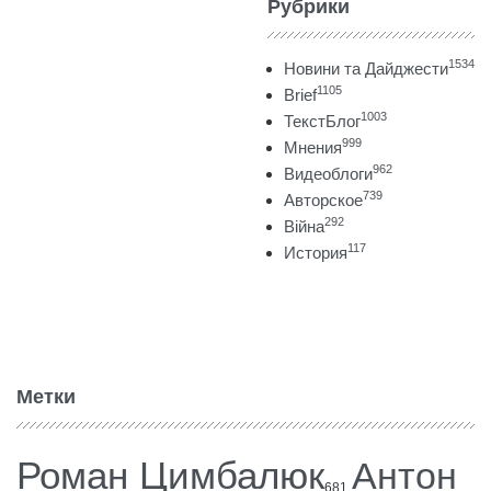
Рубрики
1534
Новини та Дайджести
1105
Brief
1003
ТекстБлог
999
Мнения
962
Видеоблоги
739
Авторское
292
Війна
117
История
Метки
Роман Цимбалюк
Антон
681