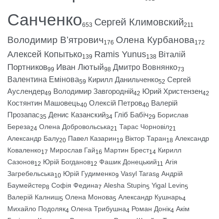
Санченко
Сергей Климовский
653
211
Володимир В’ятрович
Олена Курбанова
176
172
Алексей Копытько
Ramis Yunus
Віталій
139
138
Портников
Иван Лютый
Дмитро Вовнянко
99
98
73
Валентина Емінова
Кирилл Данильченко
Сергей
59
52
Ауслендер
Володимир Завгородній
Юрий Христензен
49
42
42
Костянтин Машовець
Олексій Петров
Валерій
40
40
Прозапас
Денис Казанский
Гліб Бабіч
Борислав
35
34
29
Береза
Олена Добровольська
Тарас Чорновіл
24
21
21
Александр Балу
Павел Казарин
Віктор Таран
Александр
20
19
18
Коваленко
Мирослав Гай
Мартин Брест
Кирилл
17
16
14
Сазонов
Юрій Богданов
Фашик Донецький
Агія
12
12
11
Загребельська
Юрій Гудименко
Vasyl Taras
Андрій
10
9
8
Баумейстер
Софія Федина
Alesha Stupin
Yigal Levin
8
7
5
5
Валерій Калниш
Олена Монова
Александр Кушнарь
5
5
4
Михайло Подоляк
Олена Трибушна
Роман Донік
Акім
4
4
4