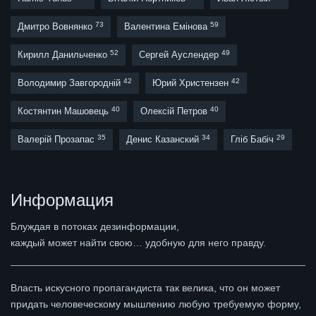
73
59
Дмитро Вовнянко
Валентина Емінова
52
49
Кирилл Данильченко
Сергей Ауслендер
42
42
Володимир Завгородній
Юрий Христензен
40
40
Костянтин Машовець
Олексій Петров
35
34
29
Валерій Прозапас
Денис Казанский
Гліб Бабіч
Информация
Блуждая в потоках дезинформации,
каждый может найти свою… удобную для него правду.
Власть искусного пропагандиста так велика, что он может
придать человеческому мышлению любую требуемую форму,