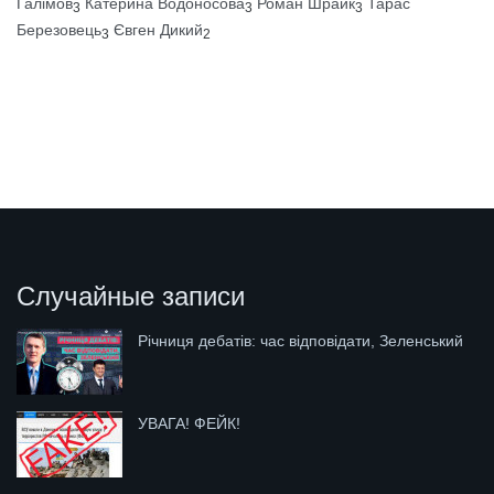
Галімов
Катерина Водоносова
Роман Шрайк
Тарас
3
3
3
Березовець
Євген Дикий
3
2
Случайные записи
Річниця дебатів: час відповідати, Зеленський
УВАГА! ФЕЙК!