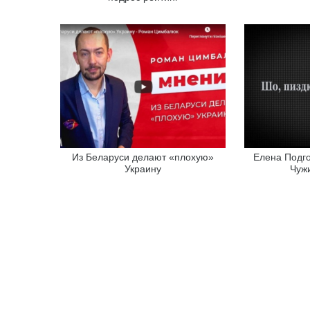
Из Беларуси делают «плохую»
Елена Подго
Украину
Чужи