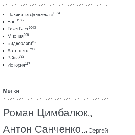
1534
Новини та Дайджести
1105
Brief
1003
ТекстБлог
999
Мнения
962
Видеоблоги
739
Авторское
292
Війна
117
История
Метки
Роман Цимбалюк
681
Антон Санченко
Сергей
653