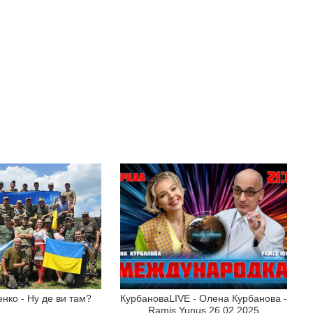
нко - Ну де ви там?
КурбановаLIVE - Олена Курбанова -
Ramis Yunus 26.02.2025