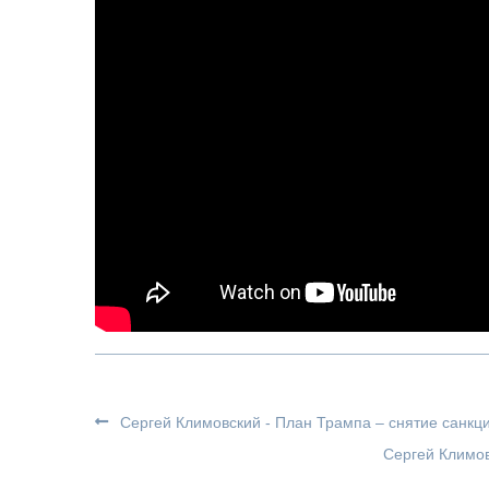
Сергей Климовский - План Трампа – снятие санкци
Сергей Климов