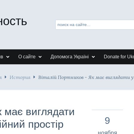
ность
ив
О сайте
Допомога Україні
Donate for Uk
я
История
Віталій Портников - Як має виглядати у
к має виглядати
9
ійний простір
ноября