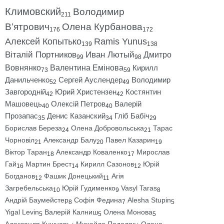
Климовский
Володимир
211
В’ятрович
Олена Курбанова
176
172
Алексей Копытько
Ramis Yunus
139
138
Віталій Портников
Иван Лютый
Дмитро
99
98
Вовнянко
Валентина Емінова
Кирилл
73
59
Данильченко
Сергей Ауслендер
Володимир
52
49
Завгородній
Юрий Христензен
Костянтин
42
42
Машовець
Олексій Петров
Валерій
40
40
Прозапас
Денис Казанский
Гліб Бабіч
35
34
29
Борислав Береза
Олена Добровольська
Тарас
24
21
Чорновіл
Александр Балу
Павел Казарин
21
20
19
Віктор Таран
Александр Коваленко
Мирослав
18
17
Гай
Мартин Брест
Кирилл Сазонов
Юрій
16
14
12
Богданов
Фашик Донецький
Агія
12
11
Загребельська
Юрій Гудименко
Vasyl Taras
10
9
8
Андрій Баумейстер
Софія Федина
Alesha Stupin
8
7
5
Yigal Levin
Валерій Калниш
Олена Монова
5
5
5
Александр Кушнарь
Михайло Подоляк
Олена