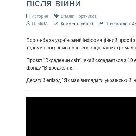
після війни
История
Віталій Портников
RealiUA
Комментарии: 0
Просмотров: 4
Боротьба за український інформаційний простір т
тоді ми програємо нові генерації наших громадя
Проєкт "Вкрадений світ", який складається з 10
фонду "Відродження".
Десятий епізод "Як має виглядати український і