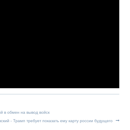
й в обмен на вывод войск
ский - Трамп требует показать ему карту россии будущего