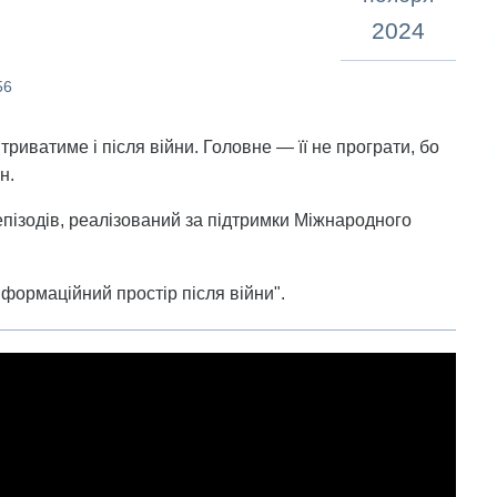
2024
56
риватиме і після війни. Головне — її не програти, бо
н.
 епізодів, реалізований за підтримки Міжнародного
нформаційний простір після війни".