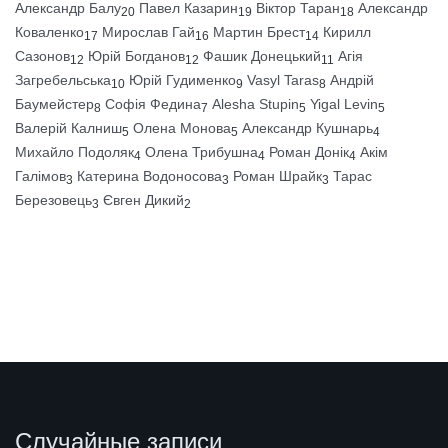
Александр Балу
Павел Казарин
Віктор Таран
Александр
20
19
18
Коваленко
Мирослав Гай
Мартин Брест
Кирилл
17
16
14
Сазонов
Юрій Богданов
Фашик Донецький
Агія
12
12
11
Загребельська
Юрій Гудименко
Vasyl Taras
Андрій
10
9
8
Баумейстер
Софія Федина
Alesha Stupin
Yigal Levin
8
7
5
5
Валерій Калниш
Олена Монова
Александр Кушнарь
5
5
4
Михайло Подоляк
Олена Трибушна
Роман Донік
Акім
4
4
4
Галімов
Катерина Водоносова
Роман Шрайк
Тарас
3
3
3
Березовець
Євген Дикий
3
2
Случайные записи