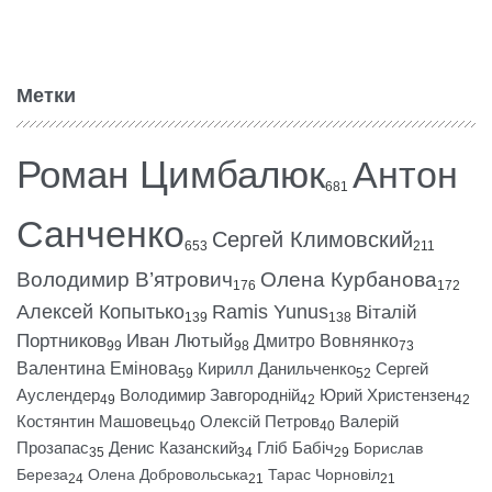
Метки
Роман Цимбалюк
Антон
681
Санченко
Сергей Климовский
653
211
Володимир В’ятрович
Олена Курбанова
176
172
Алексей Копытько
Ramis Yunus
Віталій
139
138
Портников
Иван Лютый
Дмитро Вовнянко
99
98
73
Валентина Емінова
Кирилл Данильченко
Сергей
59
52
Ауслендер
Володимир Завгородній
Юрий Христензен
49
42
42
Костянтин Машовець
Олексій Петров
Валерій
40
40
Прозапас
Денис Казанский
Гліб Бабіч
Борислав
35
34
29
Береза
Олена Добровольська
Тарас Чорновіл
24
21
21