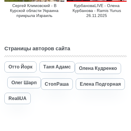
Сергей Климовский - В
КурбановаLIVE - Олена
Курской области Украина
Курбанова - Ramis Yunus
прикрыла Израиль
26.11.2025
Страницы авторов сайта
Отто Йорк
Таня Адамс
Олена Кудренко
Олег Шарп
СтопРаша
Елена Подгорная
RealiUA