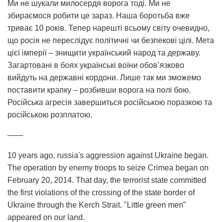
Ми не шукали милосердя ворога тоді. Ми не
збираємося робити це зараз. Наша боротьба вже
триває 10 років. Тепер нарешті всьому світу очевидно,
що росія не переслідує політичні чи безпекові цілі. Мета
цієї імперії – знищити український народ та державу.
Загартовані в боях українські воїни обовʼязково
вийдуть на державні кордони. Лише так ми зможемо
поставити крапку – розбивши ворога на полі бою.
Російська агресія завершиться російською поразкою та
російською розплатою.
——
10 years ago, russia's aggression against Ukraine began.
The operation by enemy troops to seize Crimea began on
February 20, 2014. That day, the terrorist state committed
the first violations of the crossing of the state border of
Ukraine through the Kerch Strait. "Little green men"
appeared on our land.