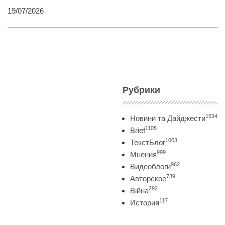
19/07/2026
Рубрики
1534
Новини та Дайджести
1105
Brief
1003
ТекстБлог
999
Мнения
962
Видеоблоги
739
Авторское
292
Війна
117
История