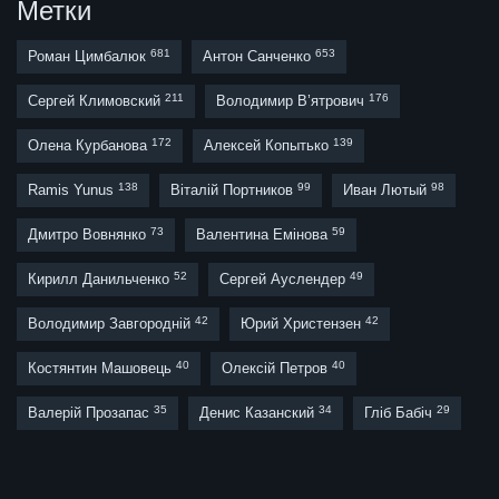
Метки
681
653
Роман Цимбалюк
Антон Санченко
211
176
Сергей Климовский
Володимир В’ятрович
172
139
Олена Курбанова
Алексей Копытько
138
99
98
Ramis Yunus
Віталій Портников
Иван Лютый
73
59
Дмитро Вовнянко
Валентина Емінова
52
49
Кирилл Данильченко
Сергей Ауслендер
42
42
Володимир Завгородній
Юрий Христензен
40
40
Костянтин Машовець
Олексій Петров
35
34
29
Валерій Прозапас
Денис Казанский
Гліб Бабіч