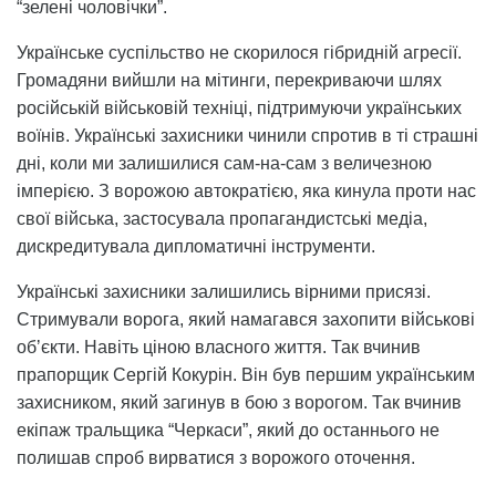
“зелені чоловічки”.
Українське суспільство не скорилося гібридній агресії.
Громадяни вийшли на мітинги, перекриваючи шлях
російській військовій техніці, підтримуючи українських
воїнів. Українські захисники чинили спротив в ті страшні
дні, коли ми залишилися сам-на-сам з величезною
імперією. З ворожою автократією, яка кинула проти нас
свої війська, застосувала пропагандистські медіа,
дискредитувала дипломатичні інструменти.
Українські захисники залишились вірними присязі.
Стримували ворога, який намагався захопити військові
обʼєкти. Навіть ціною власного життя. Так вчинив
прапорщик Сергій Кокурін. Він був першим українським
захисником, який загинув в бою з ворогом. Так вчинив
екіпаж тральщика “Черкаси”, який до останнього не
полишав спроб вирватися з ворожого оточення.