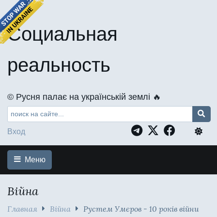
Социальная
реальность
©️ Русня палає на українській землі 🔥
Вход
Меню
Війна
Главная
Війна
Рустем Умєров - 10 років війни