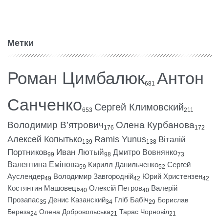
Метки
Роман Цимбалюк
Антон
681
Санченко
Сергей Климовский
653
211
Володимир В’ятрович
Олена Курбанова
176
172
Алексей Копытько
Ramis Yunus
Віталій
139
138
Портников
Иван Лютый
Дмитро Вовнянко
99
98
73
Валентина Емінова
Кирилл Данильченко
Сергей
59
52
Ауслендер
Володимир Завгородній
Юрий Христензен
49
42
42
Костянтин Машовець
Олексій Петров
Валерій
40
40
Прозапас
Денис Казанский
Гліб Бабіч
Борислав
35
34
29
Береза
Олена Добровольська
Тарас Чорновіл
24
21
21