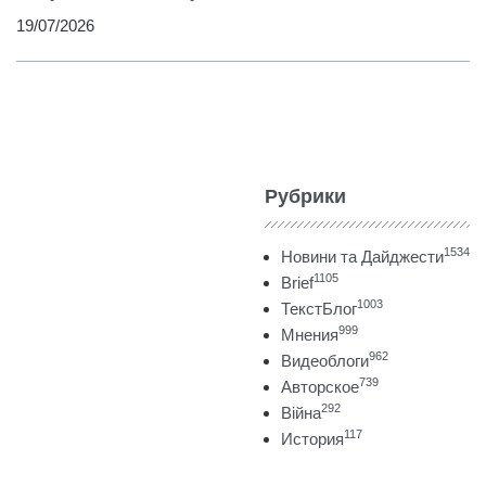
19/07/2026
Рубрики
1534
Новини та Дайджести
1105
Brief
1003
ТекстБлог
999
Мнения
962
Видеоблоги
739
Авторское
292
Війна
117
История