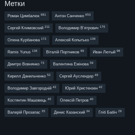
Метки
681
653
Роман Цимбалюк
Антон Санченко
211
176
Сергей Климовский
Володимир В’ятрович
172
139
Олена Курбанова
Алексей Копытько
138
99
98
Ramis Yunus
Віталій Портников
Иван Лютый
73
59
Дмитро Вовнянко
Валентина Емінова
52
49
Кирилл Данильченко
Сергей Ауслендер
42
42
Володимир Завгородній
Юрий Христензен
40
40
Костянтин Машовець
Олексій Петров
35
34
29
Валерій Прозапас
Денис Казанский
Гліб Бабіч