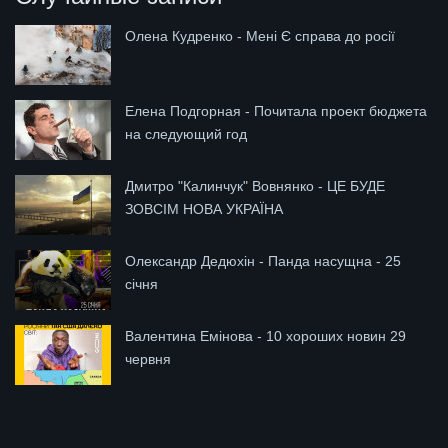
Олена Кудренко - Мені Є справа до росії
Елена Подгорная - Почитала проект бюджета
на следующий год
Дмитро "Калинчук" Вовнянко - ЦЕ БУДЕ
ЗОВСІМ НОВА УКРАЇНА
Олександр Дедюхін - Панда насущна - 25
січня
Валентина Емінова - 10 хороших новин 29
червня