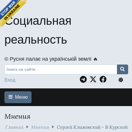
Социальная
реальность
©️ Русня палає на українській землі 🔥
Вход
Меню
Мнения
Главная
Мнения
Сергей Климовский - В Курской