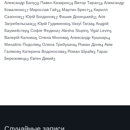
Александр Балу
Павел Казарин
Віктор Таран
Александр
20
19
18
Коваленко
Мирослав Гай
Мартин Брест
Кирилл
17
16
14
Сазонов
Юрій Богданов
Фашик Донецький
Агія
12
12
11
Загребельська
Юрій Гудименко
Vasyl Taras
Андрій
10
9
8
Баумейстер
Софія Федина
Alesha Stupin
Yigal Levin
8
7
5
5
Валерій Калниш
Олена Монова
Александр Кушнарь
5
5
4
Михайло Подоляк
Олена Трибушна
Роман Донік
Акім
4
4
4
Галімов
Катерина Водоносова
Роман Шрайк
Тарас
3
3
3
Березовець
Євген Дикий
3
2
Случайные записи