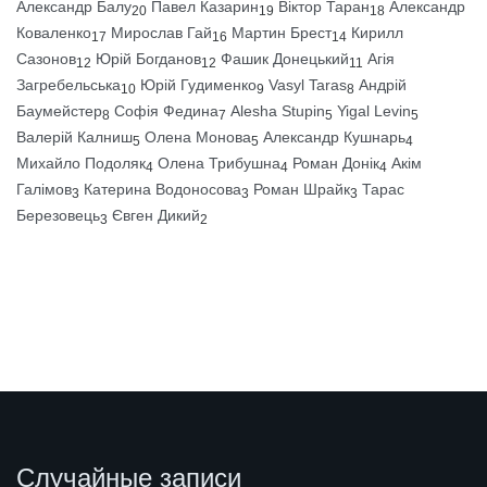
Александр Балу
Павел Казарин
Віктор Таран
Александр
20
19
18
Коваленко
Мирослав Гай
Мартин Брест
Кирилл
17
16
14
Сазонов
Юрій Богданов
Фашик Донецький
Агія
12
12
11
Загребельська
Юрій Гудименко
Vasyl Taras
Андрій
10
9
8
Баумейстер
Софія Федина
Alesha Stupin
Yigal Levin
8
7
5
5
Валерій Калниш
Олена Монова
Александр Кушнарь
5
5
4
Михайло Подоляк
Олена Трибушна
Роман Донік
Акім
4
4
4
Галімов
Катерина Водоносова
Роман Шрайк
Тарас
3
3
3
Березовець
Євген Дикий
3
2
Случайные записи