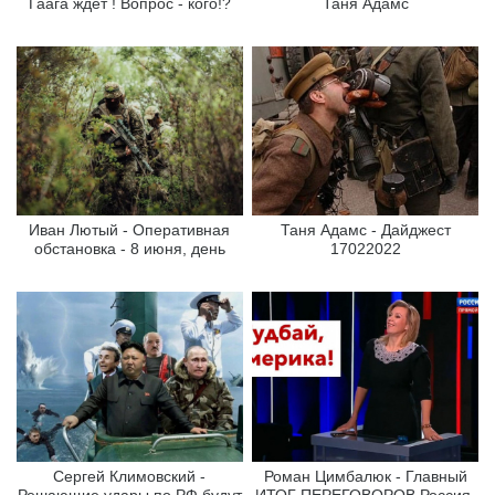
Гаага ждёт ! Вопрос - кого!?
Таня Адамс
Иван Лютый - Оперативная
Таня Адамс - Дайджест
обстановка - 8 июня, день
17022022
Сергей Климовский -
Роман Цимбалюк - Главный
Решающие удары по РФ будут
ИТОГ ПЕРЕГОВОРОВ Россия-