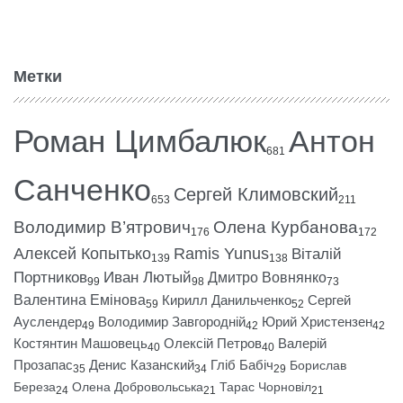
Метки
Роман Цимбалюк
Антон
681
Санченко
Сергей Климовский
653
211
Володимир В’ятрович
Олена Курбанова
176
172
Алексей Копытько
Ramis Yunus
Віталій
139
138
Портников
Иван Лютый
Дмитро Вовнянко
99
98
73
Валентина Емінова
Кирилл Данильченко
Сергей
59
52
Ауслендер
Володимир Завгородній
Юрий Христензен
49
42
42
Костянтин Машовець
Олексій Петров
Валерій
40
40
Прозапас
Денис Казанский
Гліб Бабіч
Борислав
35
34
29
Береза
Олена Добровольська
Тарас Чорновіл
24
21
21