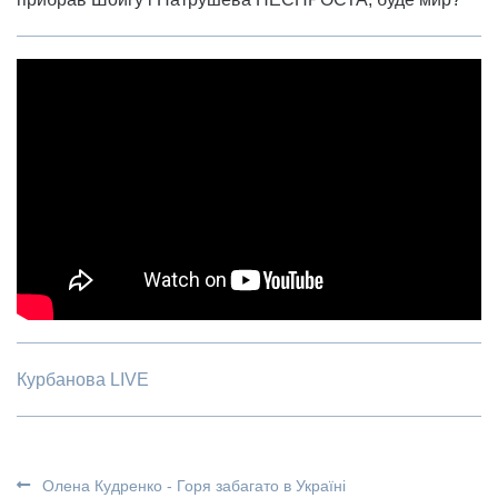
Курбанова LIVE
Олена Кудренко - Горя забагато в Україні