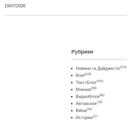
19/07/2026
Рубрики
1534
Новини та Дайджести
1105
Brief
1003
ТекстБлог
999
Мнения
962
Видеоблоги
739
Авторское
292
Війна
117
История