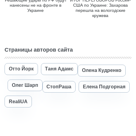
нанесены не на фронте в
США по Украине: Захарова
Украине
перешла на вологодские
кружева
Страницы авторов сайта
Отто Йорк
Таня Адамс
Олена Кудренко
Олег Шарп
СтопРаша
Елена Подгорная
RealiUA