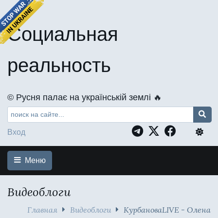
Социальная
реальность
©️ Русня палає на українській землі 🔥
Вход
Меню
Видеоблоги
Главная
Видеоблоги
КурбановаLIVE - Олена