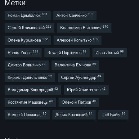
Метки
681
653
Роман Цимбалюк
Антон Санченко
211
176
Сергей Климовский
Володимир В’ятрович
172
139
Олена Курбанова
Алексей Копытько
138
99
98
Ramis Yunus
Віталій Портников
Иван Лютый
73
59
Дмитро Вовнянко
Валентина Емінова
52
49
Кирилл Данильченко
Сергей Ауслендер
42
42
Володимир Завгородній
Юрий Христензен
40
40
Костянтин Машовець
Олексій Петров
35
34
29
Валерій Прозапас
Денис Казанский
Гліб Бабіч