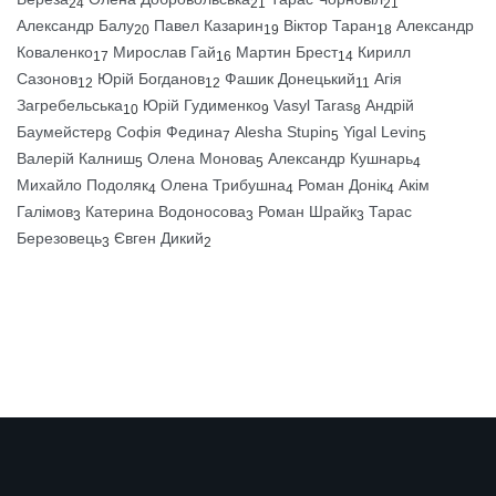
24
21
21
Александр Балу
Павел Казарин
Віктор Таран
Александр
20
19
18
Коваленко
Мирослав Гай
Мартин Брест
Кирилл
17
16
14
Сазонов
Юрій Богданов
Фашик Донецький
Агія
12
12
11
Загребельська
Юрій Гудименко
Vasyl Taras
Андрій
10
9
8
Баумейстер
Софія Федина
Alesha Stupin
Yigal Levin
8
7
5
5
Валерій Калниш
Олена Монова
Александр Кушнарь
5
5
4
Михайло Подоляк
Олена Трибушна
Роман Донік
Акім
4
4
4
Галімов
Катерина Водоносова
Роман Шрайк
Тарас
3
3
3
Березовець
Євген Дикий
3
2