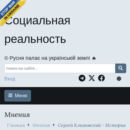
Социальная
реальность
©️ Русня палає на українській землі 🔥
Вход
Меню
Мнения
Главная
Мнения
Сергей Климовский - История