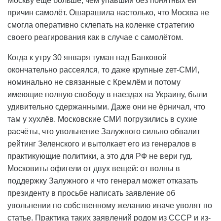
Москву ещё больше, чем упавший без понятных ей
причин самолёт. Ошарашила настолько, что Москва не
смогла оперативно склепать на коленке стратегию
своего реагирования как в случае с самолётом.
Когда к утру 30 января туман над Банковой
окончательно рассеялся, то даже крупные zет-СМИ,
номинально не связанные с Кремлём и потому
имеющие полную свободу в наездах на Украину, были
удивительно сдержанными. Даже они не ёрничал, что
там у хухлёв. Московские СМИ погрузились в сухие
расчёты, что увольнение Залужного сильно обвалит
рейтинг Зеленского и вытолкает его из генералов в
практикующие политики, а это для РФ не вери гуд.
Московиты офигели от двух вещей: от волны в
поддержку Залужного и что генерал может отказать
президенту в просьбе написать заявление об
увольнении по собственному желанию иначе уволят по
статье. Практика таких заявлений родом из СССР и из-