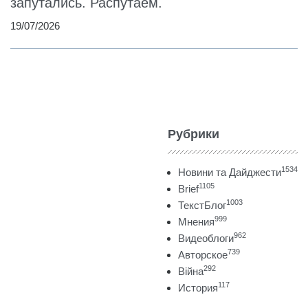
запутались. Распутаем.
19/07/2026
Рубрики
1534
Новини та Дайджести
1105
Brief
1003
ТекстБлог
999
Мнения
962
Видеоблоги
739
Авторское
292
Війна
117
История