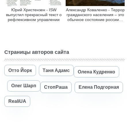
Юрий Христензен - ISW
Александр Коваленко - Террор
выпустил прекрасный текст о
гражданского населения – это
рефлексивном управлении
обычное состояние россии…
Страницы авторов сайта
Отто Йорк
Таня Адамс
Олена Кудренко
Олег Шарп
СтопРаша
Елена Подгорная
RealiUA