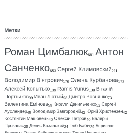
Метки
Роман Цимбалюк
Антон
681
Санченко
Сергей Климовский
653
211
Володимир В’ятрович
Олена Курбанова
176
172
Алексей Копытько
Ramis Yunus
Віталій
139
138
Портников
Иван Лютый
Дмитро Вовнянко
99
98
73
Валентина Емінова
Кирилл Данильченко
Сергей
59
52
Ауслендер
Володимир Завгородній
Юрий Христензен
49
42
42
Костянтин Машовець
Олексій Петров
Валерій
40
40
Прозапас
Денис Казанский
Гліб Бабіч
Борислав
35
34
29
Береза
Олена Добровольська
Тарас Чорновіл