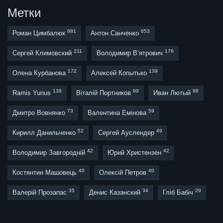
Метки
681
653
Роман Цимбалюк
Антон Санченко
211
176
Сергей Климовский
Володимир В’ятрович
172
139
Олена Курбанова
Алексей Копытько
138
99
98
Ramis Yunus
Віталій Портников
Иван Лютый
73
59
Дмитро Вовнянко
Валентина Емінова
52
49
Кирилл Данильченко
Сергей Ауслендер
42
42
Володимир Завгородній
Юрий Христензен
40
40
Костянтин Машовець
Олексій Петров
35
34
29
Валерій Прозапас
Денис Казанский
Гліб Бабіч