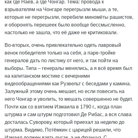
как где Наев, а где Чонгар. Тема: провода к
взрывателям на Чонгаре перегрызли мыши, а те,
которые не перегрызли, перебили миномёты рашистов,
и оборонять перешеек было вообще бессмысленно,
настолько не зашла, что её даже не критиковали.
Во-вторых, очень привлекательно одеть лавровый
венок победителя только на себя, а паре-тройке
генералов дать по листику от него, и так пойти на
выборы. Типа – генералы менялись, а я всё время был
на капитанском мостике с вечерними
видеообращениями как Рузвельт с беседами у камина.
Залужный этому очень мешает, но если повесить на
него Чонгар и уволить, то мешать совершенно не будет.
Почти как со взятием Измаила в 1790 г., когда план
штурма и сам штурм подготовил Де Рибас, а вся слава
досталась Суворову, который приехал за неделю до
штурма. Видимо, Потёмкин с царицей решили, что
Измаил должен взять русак, а не француз. С