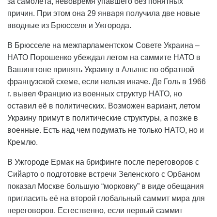
за самолёта, невовремя упавшего без понятных
причин. При этом она 29 января получила две новые
вводные из Брюсселя и Ужгорода.
В Брюсселе на межпарламентском Совете Украина –
НАТО Порошенко убеждал летом на саммите НАТО в
Вашингтоне принять Украину в Альянс по обратной
французской схеме, если нельзя иначе. Де Голь в 1966
г. вывел Францию из военных структур НАТО, но
оставил её в политических. Возможен вариант, летом
Украину примут в политические структуры, а позже в
военные. Есть над чем подумать не только НАТО, но и
Кремлю.
В Ужгороде Ермак на брифинге после переговоров с
Сийарто о подготовке встречи Зеленского с Орбаном
показал Москве большую “морковку” в виде обещания
пригласить её на второй глобальный саммит мира для
переговоров. Естественно, если первый саммит