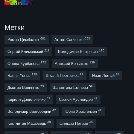
Метки
681
653
Роман Цимбалюк
Антон Санченко
211
176
Сергей Климовский
Володимир В’ятрович
172
139
Олена Курбанова
Алексей Копытько
138
99
98
Ramis Yunus
Віталій Портников
Иван Лютый
73
59
Дмитро Вовнянко
Валентина Емінова
52
49
Кирилл Данильченко
Сергей Ауслендер
42
42
Володимир Завгородній
Юрий Христензен
40
40
Костянтин Машовець
Олексій Петров