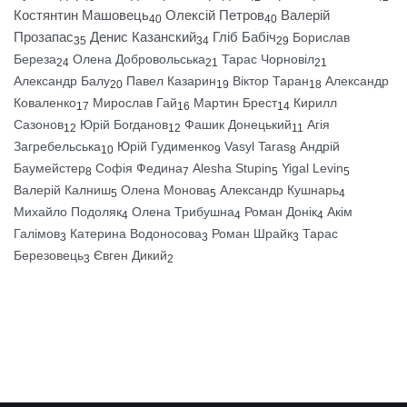
Костянтин Машовець
Олексій Петров
Валерій
40
40
Прозапас
Денис Казанский
Гліб Бабіч
Борислав
35
34
29
Береза
Олена Добровольська
Тарас Чорновіл
24
21
21
Александр Балу
Павел Казарин
Віктор Таран
Александр
20
19
18
Коваленко
Мирослав Гай
Мартин Брест
Кирилл
17
16
14
Сазонов
Юрій Богданов
Фашик Донецький
Агія
12
12
11
Загребельська
Юрій Гудименко
Vasyl Taras
Андрій
10
9
8
Баумейстер
Софія Федина
Alesha Stupin
Yigal Levin
8
7
5
5
Валерій Калниш
Олена Монова
Александр Кушнарь
5
5
4
Михайло Подоляк
Олена Трибушна
Роман Донік
Акім
4
4
4
Галімов
Катерина Водоносова
Роман Шрайк
Тарас
3
3
3
Березовець
Євген Дикий
3
2