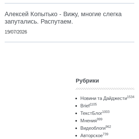
Алексей Копытько - Вижу, многие слегка
запутались. Распутаем.
19/07/2026
Рубрики
1534
Новини та Дайджести
1105
Brief
1003
ТекстБлог
999
Мнения
962
Видеоблоги
739
Авторское