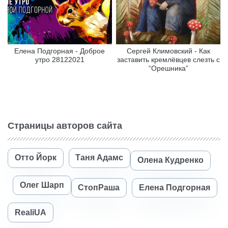
Елена Подгорная - Доброе
Сергей Климовский - Как
утро 28122021
заставить кремлёвцев слезть с
“Орешника”
Страницы авторов сайта
Отто Йорк
Таня Адамс
Олена Кудренко
Олег Шарп
СтопРаша
Елена Подгорная
RealiUA