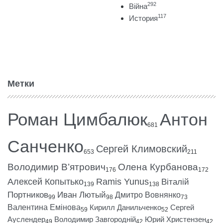
292
Війна
117
История
Метки
Роман Цимбалюк
Антон
681
Санченко
Сергей Климовский
653
211
Володимир В’ятрович
Олена Курбанова
176
172
Алексей Копытько
Ramis Yunus
Віталій
139
138
Портников
Иван Лютый
Дмитро Вовнянко
99
98
73
Валентина Емінова
Кирилл Данильченко
Сергей
59
52
Ауслендер
Володимир Завгородній
Юрий Христензен
49
42
42