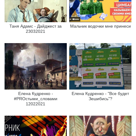
Таня Адамс - Дайджест за
Мальчик водочки мне принеси
23032021
Елена Кудренко -
Елена Кудренко - "Все будет
#PROстыми_словами
Зешибись"?
12022021