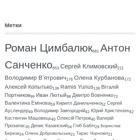
Метки
Роман Цимбалюк
Антон
681
Санченко
Сергей Климовский
653
211
Володимир В’ятрович
Олена Курбанова
176
172
Алексей Копытько
Ramis Yunus
Віталій
139
138
Портников
Иван Лютый
Дмитро Вовнянко
99
98
73
Валентина Емінова
Кирилл Данильченко
Сергей
59
52
Ауслендер
Володимир Завгородній
Юрий Христензен
49
42
42
Костянтин Машовець
Олексій Петров
Валерій
40
40
Прозапас
Денис Казанский
Гліб Бабіч
Борислав
35
34
29
Береза
Олена Добровольська
Тарас Чорновіл
24
21
21