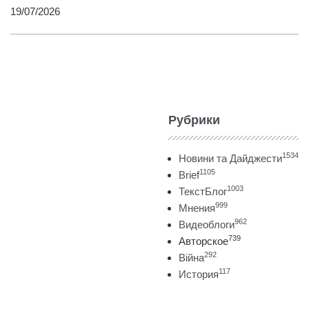
19/07/2026
Рубрики
1534
Новини та Дайджести
1105
Brief
1003
ТекстБлог
999
Мнения
962
Видеоблоги
739
Авторское
292
Війна
117
История