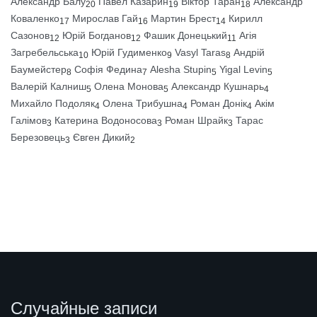
Александр Балу
Павел Казарин
Віктор Таран
Александр
20
19
18
Коваленко
Мирослав Гай
Мартин Брест
Кирилл
17
16
14
Сазонов
Юрій Богданов
Фашик Донецький
Агія
12
12
11
Загребельська
Юрій Гудименко
Vasyl Taras
Андрій
10
9
8
Баумейстер
Софія Федина
Alesha Stupin
Yigal Levin
8
7
5
5
Валерій Калниш
Олена Монова
Александр Кушнарь
5
5
4
Михайло Подоляк
Олена Трибушна
Роман Донік
Акім
4
4
4
Галімов
Катерина Водоносова
Роман Шрайк
Тарас
3
3
3
Березовець
Євген Дикий
3
2
Случайные записи