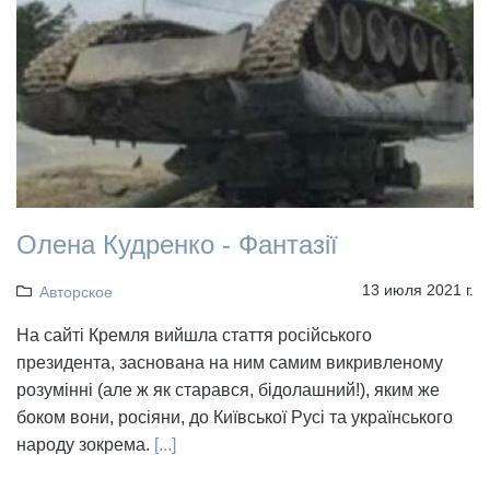
Олена Кудренко - Фантазії
13 июля 2021 г.
Авторское
На сайті Кремля вийшла стаття російського
президента, заснована на ним самим викривленому
розумінні (але ж як старався, бідолашний!), яким же
боком вони, росіяни, до Київської Русі та українського
народу зокрема.
[...]