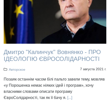
Дмитро "Калинчук" Вовнянко - ПРО
ІДЕОЛОГІЮ ЄВРОСОЛІДАРНОСТІ
7 августа 2021 г.
Авторское
Позаяк останнім часом білі пальто завели тему, мовляв
«у Порошенка немає ніяких ідей і програм», хочу
власними словами описати програму
ЄвроСолідарності, так як її бачу я.
[...]