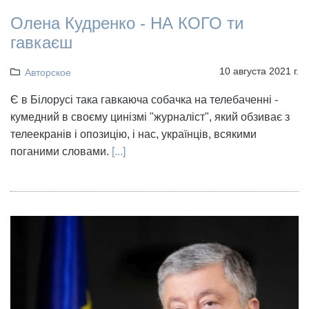
Олена Кудренко - НА КОГО ти
гавкаєш
10 августа 2021 г.
Авторское
Є в Білорусі така гавкаюча собачка на телебаченні -
кумедний в своєму цинізмі "журналіст", який обзиває з
телеекранів і опозицію, і нас, українців, всякими
поганими словами.
[...]