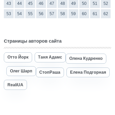
43
44
45
46
47
48
49
50
51
52
53
54
55
56
57
58
59
60
61
62
Страницы авторов сайта
Отто Йорк
Таня Адамс
Олена Кудренко
Олег Шарп
СтопРаша
Елена Подгорная
RealiUA