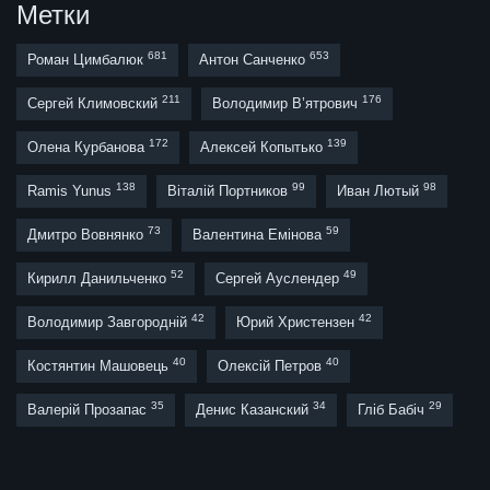
Метки
681
653
Роман Цимбалюк
Антон Санченко
211
176
Сергей Климовский
Володимир В’ятрович
172
139
Олена Курбанова
Алексей Копытько
138
99
98
Ramis Yunus
Віталій Портников
Иван Лютый
73
59
Дмитро Вовнянко
Валентина Емінова
52
49
Кирилл Данильченко
Сергей Ауслендер
42
42
Володимир Завгородній
Юрий Христензен
40
40
Костянтин Машовець
Олексій Петров
35
34
29
Валерій Прозапас
Денис Казанский
Гліб Бабіч