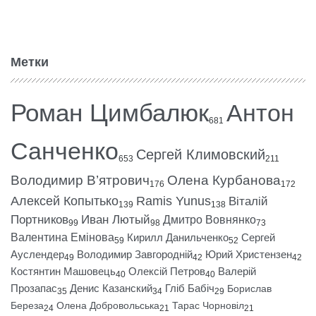
Метки
Роман Цимбалюк
Антон
681
Санченко
Сергей Климовский
653
211
Володимир В’ятрович
Олена Курбанова
176
172
Алексей Копытько
Ramis Yunus
Віталій
139
138
Портников
Иван Лютый
Дмитро Вовнянко
99
98
73
Валентина Емінова
Кирилл Данильченко
Сергей
59
52
Ауслендер
Володимир Завгородній
Юрий Христензен
49
42
42
Костянтин Машовець
Олексій Петров
Валерій
40
40
Прозапас
Денис Казанский
Гліб Бабіч
Борислав
35
34
29
Береза
Олена Добровольська
Тарас Чорновіл
24
21
21