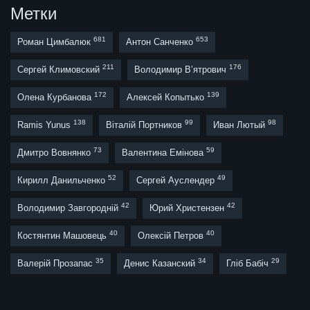
Метки
681
653
Роман Цимбалюк
Антон Санченко
211
176
Сергей Климовский
Володимир В’ятрович
172
139
Олена Курбанова
Алексей Копытько
138
99
98
Ramis Yunus
Віталій Портников
Иван Лютый
73
59
Дмитро Вовнянко
Валентина Емінова
52
49
Кирилл Данильченко
Сергей Ауслендер
42
42
Володимир Завгородній
Юрий Христензен
40
40
Костянтин Машовець
Олексій Петров
35
34
29
Валерій Прозапас
Денис Казанский
Гліб Бабіч