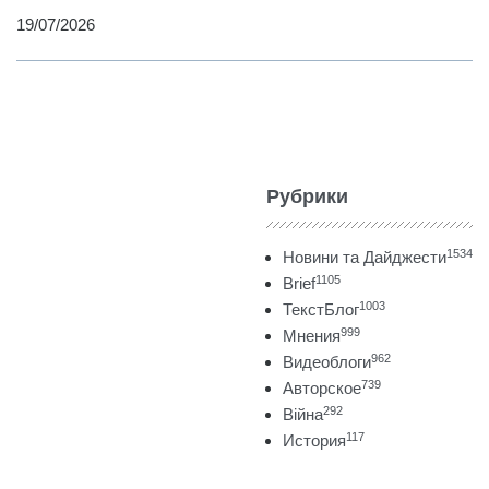
19/07/2026
Рубрики
1534
Новини та Дайджести
1105
Brief
1003
ТекстБлог
999
Мнения
962
Видеоблоги
739
Авторское
292
Війна
117
История