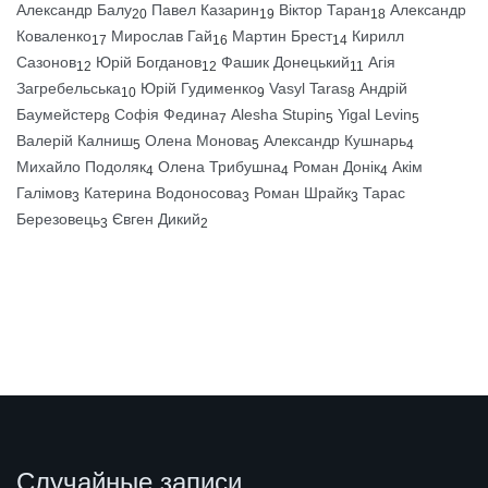
Александр Балу
Павел Казарин
Віктор Таран
Александр
20
19
18
Коваленко
Мирослав Гай
Мартин Брест
Кирилл
17
16
14
Сазонов
Юрій Богданов
Фашик Донецький
Агія
12
12
11
Загребельська
Юрій Гудименко
Vasyl Taras
Андрій
10
9
8
Баумейстер
Софія Федина
Alesha Stupin
Yigal Levin
8
7
5
5
Валерій Калниш
Олена Монова
Александр Кушнарь
5
5
4
Михайло Подоляк
Олена Трибушна
Роман Донік
Акім
4
4
4
Галімов
Катерина Водоносова
Роман Шрайк
Тарас
3
3
3
Березовець
Євген Дикий
3
2
Случайные записи