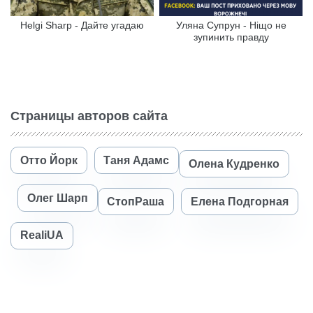
Helgi Sharp - Дайте угадаю
Уляна Супрун - Ніщо не
зупинить правду
Страницы авторов сайта
Отто Йорк
Таня Адамс
Олена Кудренко
Олег Шарп
СтопРаша
Елена Подгорная
RealiUA