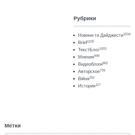
Рубрики
1534
Новини та Дайджести
1105
Brief
1003
ТекстБлог
999
Мнения
962
Видеоблоги
739
Авторское
292
Війна
117
История
Метки