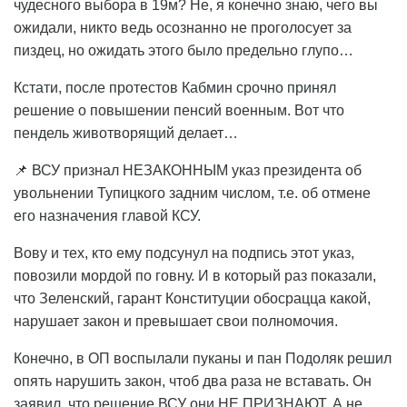
чудесного выбора в 19м? Не, я конечно знаю, чего вы
ожидали, никто ведь осознанно не проголосует за
пиздец, но ожидать этого было предельно глупо…
Кстати, после протестов Кабмин срочно принял
решение о повышении пенсий военным. Вот что
пендель животворящий делает…
📌 ВСУ признал НЕЗАКОННЫМ указ президента об
увольнении Тупицкого задним числом, т.е. об отмене
его назначения главой КСУ.
Вову и тех, кто ему подсунул на подпись этот указ,
повозили мордой по говну. И в который раз показали,
что Зеленский, гарант Конституции обосрацца какой,
нарушает закон и превышает свои полномочия.
Конечно, в ОП воспылали пуканы и пан Подоляк решил
опять нарушить закон, чтоб два раза не вставать. Он
заявил, что решение ВСУ они НЕ ПРИЗНАЮТ. А не