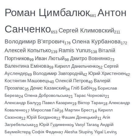
Роман Цимбалюк
Антон
681
Санченко
Сергей Климовский
653
211
Володимир В’ятрович
Олена Курбанова
176
172
Алексей Копытько
Ramis Yunus
Віталій
139
138
Портников
Иван Лютый
Дмитро Вовнянко
99
98
73
Валентина Емінова
Кирилл Данильченко
Сергей
59
52
Ауслендер
Володимир Завгородній
Юрий Христензен
49
42
42
Костянтин Машовець
Олексій Петров
Валерій
40
40
Прозапас
Денис Казанский
Гліб Бабіч
Борислав
35
34
29
Береза
Олена Добровольська
Тарас Чорновіл
24
21
21
Александр Балу
Павел Казарин
Віктор Таран
Александр
20
19
18
Коваленко
Мирослав Гай
Мартин Брест
Кирилл
17
16
14
Сазонов
Юрій Богданов
Фашик Донецький
Агія
12
12
11
Загребельська
Юрій Гудименко
Vasyl Taras
Андрій
10
9
8
Баумейстер
Софія Федина
Alesha Stupin
Yigal Levin
8
7
5
5