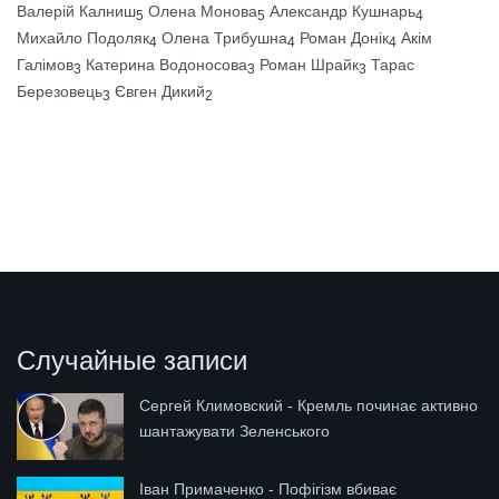
Валерій Калниш
Олена Монова
Александр Кушнарь
5
5
4
Михайло Подоляк
Олена Трибушна
Роман Донік
Акім
4
4
4
Галімов
Катерина Водоносова
Роман Шрайк
Тарас
3
3
3
Березовець
Євген Дикий
3
2
Случайные записи
Сергей Климовский - Кремль починає активно
шантажувати Зеленського
Іван Примаченко - Пофігізм вбиває