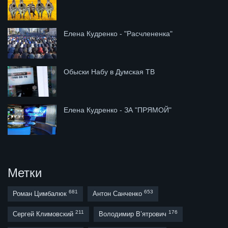
Елена Кудренко - "Расчлененка"
Обыски Набу в Думская ТВ
Елена Кудренко - ЗА "ПРЯМОЙ"
Метки
681
653
Роман Цимбалюк
Антон Санченко
211
176
Сергей Климовский
Володимир В’ятрович