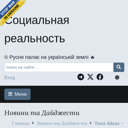
Социальная
реальность
©️ Русня палає на українській землі 🔥
Вход
Меню
Новини та Дайджести
Главная
Новини та Дайджести
Таня Адамс -