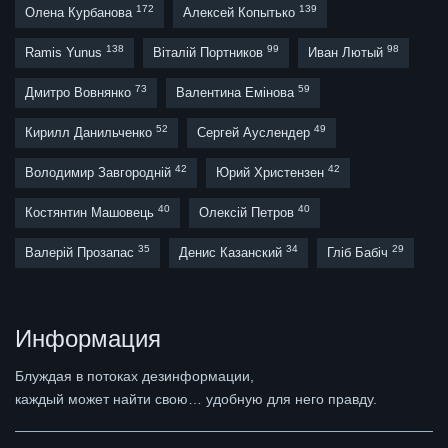
172
139
Олена Курбанова
Алексей Копытько
138
99
98
Ramis Yunus
Віталій Портников
Иван Лютый
73
59
Дмитро Вовнянко
Валентина Емінова
52
49
Кирилл Данильченко
Сергей Ауслендер
42
42
Володимир Завгородній
Юрий Христензен
40
40
Костянтин Машовець
Олексій Петров
35
34
29
Валерій Прозапас
Денис Казанский
Гліб Бабіч
Информация
Блуждая в потоках дезинформации,
каждый может найти свою… удобную для него правду.