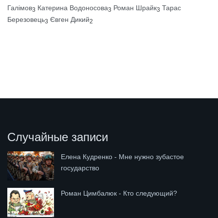
Галімов
Катерина Водоносова
Роман Шрайк
Тарас
3
3
3
Березовець
Євген Дикий
3
2
Случайные записи
Елена Кудренко - Мне нужно зубастое
государство
Роман Цимбалюк - Кто следующий?