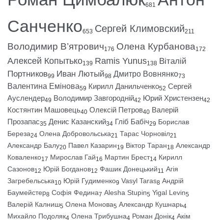
681
Санченко
Сергей Климовский
653
211
Володимир В’ятрович
Олена Курбанова
176
172
Алексей Копытько
Ramis Yunus
Віталій
139
138
Портников
Иван Лютый
Дмитро Вовнянко
99
98
73
Валентина Емінова
Кирилл Данильченко
Сергей
59
52
Ауслендер
Володимир Завгородній
Юрий Христензен
49
42
42
Костянтин Машовець
Олексій Петров
Валерій
40
40
Прозапас
Денис Казанский
Гліб Бабіч
Борислав
35
34
29
Береза
Олена Добровольська
Тарас Чорновіл
24
21
21
Александр Балу
Павел Казарин
Віктор Таран
Александр
20
19
18
Коваленко
Мирослав Гай
Мартин Брест
Кирилл
17
16
14
Сазонов
Юрій Богданов
Фашик Донецький
Агія
12
12
11
Загребельська
Юрій Гудименко
Vasyl Taras
Андрій
10
9
8
Баумейстер
Софія Федина
Alesha Stupin
Yigal Levin
8
7
5
5
Валерій Калниш
Олена Монова
Александр Кушнарь
5
5
4
Михайло Подоляк
Олена Трибушна
Роман Донік
Акім
4
4
4