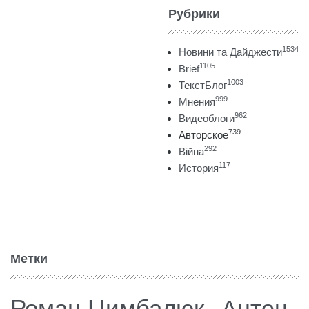
Рубрики
1534
Новини та Дайджести
1105
Brief
1003
ТекстБлог
999
Мнения
962
Видеоблоги
739
Авторское
292
Війна
117
История
Метки
Роман Цимбалюк
Антон