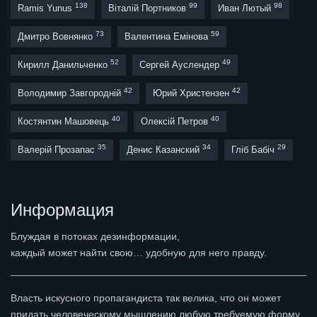
138
99
98
Ramis Yunus
Віталій Портников
Иван Лютый
73
59
Дмитро Вовнянко
Валентина Емінова
52
49
Кирилл Данильченко
Сергей Ауслендер
42
42
Володимир Завгородній
Юрий Христензен
40
40
Костянтин Машовець
Олексій Петров
35
34
29
Валерій Прозапас
Денис Казанский
Гліб Бабіч
Информация
Блуждая в потоках дезинформации,
каждый может найти свою… удобную для него правду.
Власть искусного пропагандиста так велика, что он может
придать человеческому мышлению любую требуемую форму,