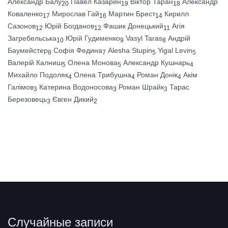
Александр Балу
Павел Казарин
Віктор Таран
Александр
20
19
18
Коваленко
Мирослав Гай
Мартин Брест
Кирилл
17
16
14
Сазонов
Юрій Богданов
Фашик Донецький
Агія
12
12
11
Загребельська
Юрій Гудименко
Vasyl Taras
Андрій
10
9
8
Баумейстер
Софія Федина
Alesha Stupin
Yigal Levin
8
7
5
5
Валерій Калниш
Олена Монова
Александр Кушнарь
5
5
4
Михайло Подоляк
Олена Трибушна
Роман Донік
Акім
4
4
4
Галімов
Катерина Водоносова
Роман Шрайк
Тарас
3
3
3
Березовець
Євген Дикий
3
2
Случайные записи