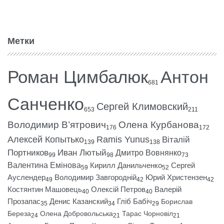
Метки
Роман Цимбалюк
Антон
681
Санченко
Сергей Климовский
653
211
Володимир В’ятрович
Олена Курбанова
176
172
Алексей Копытько
Ramis Yunus
Віталій
139
138
Портников
Иван Лютый
Дмитро Вовнянко
99
98
73
Валентина Емінова
Кирилл Данильченко
Сергей
59
52
Ауслендер
Володимир Завгородній
Юрий Христензен
49
42
42
Костянтин Машовець
Олексій Петров
Валерій
40
40
Прозапас
Денис Казанский
Гліб Бабіч
Борислав
35
34
29
Береза
Олена Добровольська
Тарас Чорновіл
24
21
21