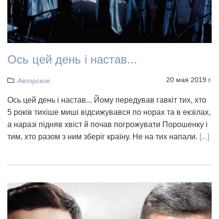
Ось цей день і настав...
20 мая 2019 г.
Авторское
Ось цей день і настав... Йому передував гавкіт тих, хто
5 років тихіше миші відсижувався по норах та в екзілах,
а наразі підняв хвіст й почав погрожувати Порошенку і
тим, хто разом з ним зберіг країну. Не на тих напали.
[...]