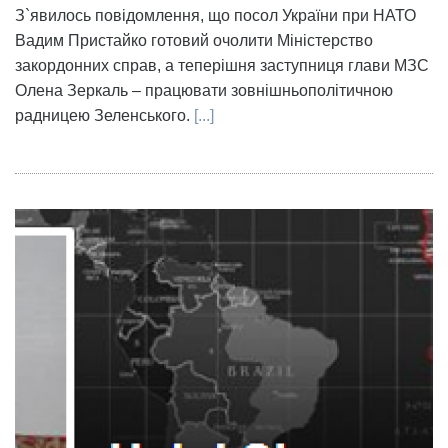
З`явилось повідомлення, що посол України при НАТО
Вадим Пристайко готовий очолити Міністерство
закордонних справ, а теперішня заступниця глави МЗС
Олена Зеркаль – працювати зовнішньополітичною
радницею Зеленського.
[...]