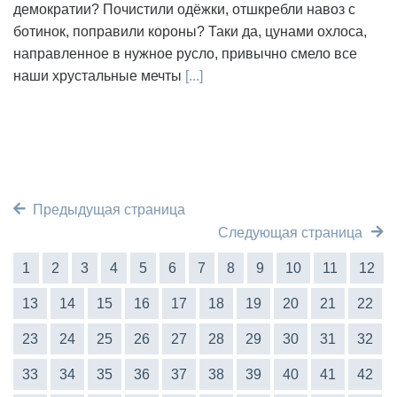
демократии? Почистили одёжки, отшкребли навоз с
ботинок, поправили короны? Таки да, цунами охлоса,
направленное в нужное русло, привычно смело все
наши хрустальные мечты
[...]
Предыдущая страница
Следующая страница
1
2
3
4
5
6
7
8
9
10
11
12
13
14
15
16
17
18
19
20
21
22
23
24
25
26
27
28
29
30
31
32
33
34
35
36
37
38
39
40
41
42