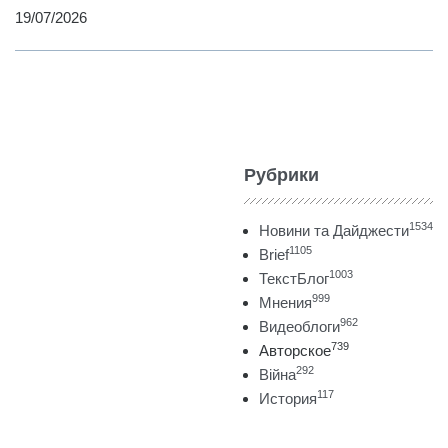
19/07/2026
Рубрики
1534
Новини та Дайджести
1105
Brief
1003
ТекстБлог
999
Мнения
962
Видеоблоги
739
Авторское
292
Війна
117
История