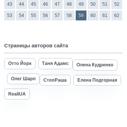
43
44
45
46
47
48
49
50
51
52
53
54
55
56
57
58
59
60
61
62
Страницы авторов сайта
Отто Йорк
Таня Адамс
Олена Кудренко
Олег Шарп
СтопРаша
Елена Подгорная
RealiUA