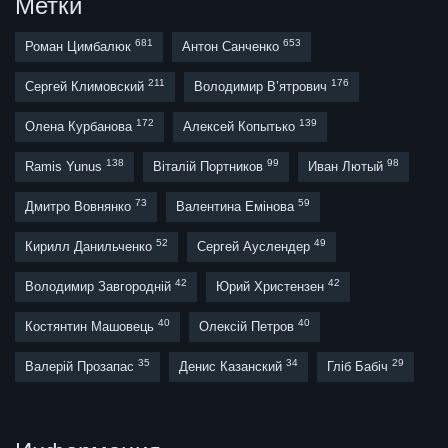
Метки
681
653
Роман Цимбалюк
Антон Санченко
211
176
Сергей Климовский
Володимир В’ятрович
172
139
Олена Курбанова
Алексей Копытько
138
99
98
Ramis Yunus
Віталій Портников
Иван Лютый
73
59
Дмитро Вовнянко
Валентина Емінова
52
49
Кирилл Данильченко
Сергей Ауслендер
42
42
Володимир Завгородній
Юрий Христензен
40
40
Костянтин Машовець
Олексій Петров
35
34
29
Валерій Прозапас
Денис Казанский
Гліб Бабіч