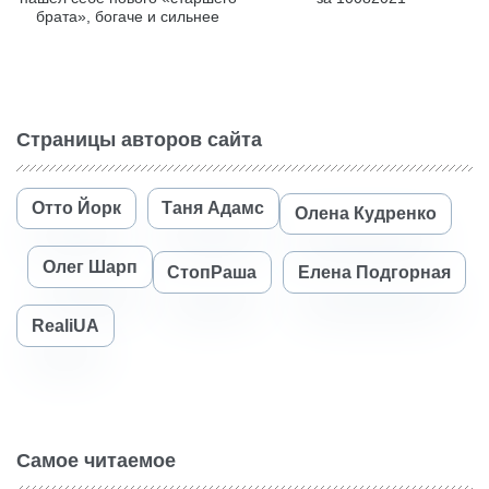
брата», богаче и сильнее
Страницы авторов сайта
Отто Йорк
Таня Адамс
Олена Кудренко
Олег Шарп
СтопРаша
Елена Подгорная
RealiUA
Самое читаемое