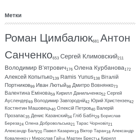
Метки
Роман Цимбалюк
Антон
681
Санченко
Сергей Климовский
653
211
Володимир В’ятрович
Олена Курбанова
176
172
Алексей Копытько
Ramis Yunus
Віталій
139
138
Портников
Иван Лютый
Дмитро Вовнянко
99
98
73
Валентина Емінова
Кирилл Данильченко
Сергей
59
52
Ауслендер
Володимир Завгородній
Юрий Христензен
49
42
42
Костянтин Машовець
Олексій Петров
Валерій
40
40
Прозапас
Денис Казанский
Гліб Бабіч
Борислав
35
34
29
Береза
Олена Добровольська
Тарас Чорновіл
24
21
21
Александр Балу
Павел Казарин
Віктор Таран
Александр
20
19
18
Коваленко
Мирослав Гай
Мартин Брест
Кирилл
17
16
14