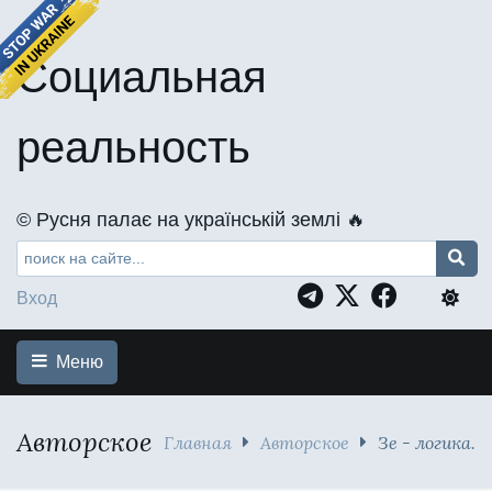
Социальная
реальность
©️ Русня палає на українській землі 🔥
Вход
Меню
Авторское
Главная
Авторское
Зе - логика.