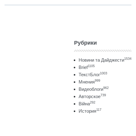
Рубрики
1534
Новини та Дайджести
1105
Brief
1003
ТекстБлог
999
Мнения
962
Видеоблоги
739
Авторское
292
Війна
117
История