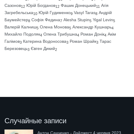
Сазонов
Юрій Богданов
Фашик Донецький
Агія
12
12
11
Загребельська
Юрій Гудименко
Vasyl Taras
Андрій
10
9
8
Баумейстер
Софія Федина
Alesha Stupin
Yigal Levin
8
7
5
5
Валерій Калниш
Олена Монова
Александр Кушнарь
5
5
4
Михайло Подоляк
Олена Трибушна
Роман Донік
Акім
4
4
4
Галімов
Катерина Водоносова
Роман Шрайк
Тарас
3
3
3
Березовець
Євген Дикий
3
2
Случайные записи
Антон Санченко - Дайджест 4 червня 2023