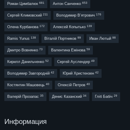
681
653
Роман Цимбалюк
Антон Санченко
211
176
Сергей Климовский
Володимир В’ятрович
172
139
Олена Курбанова
Алексей Копытько
138
99
98
Ramis Yunus
Віталій Портников
Иван Лютый
73
59
Дмитро Вовнянко
Валентина Емінова
52
49
Кирилл Данильченко
Сергей Ауслендер
42
42
Володимир Завгородній
Юрий Христензен
40
40
Костянтин Машовець
Олексій Петров
35
34
29
Валерій Прозапас
Денис Казанский
Гліб Бабіч
Информация