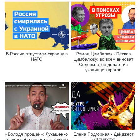
В России отпустили Украину в
Роман Цимбалюк - Песков
НАТО
Цимбалюку: во всём виноват
Соловьев, он делает из
украинцев врагов
«Володя прощай»: Лукашенко
Елена Подгорная - Дайджест
нашёл себе нового «старшего
за 10082021