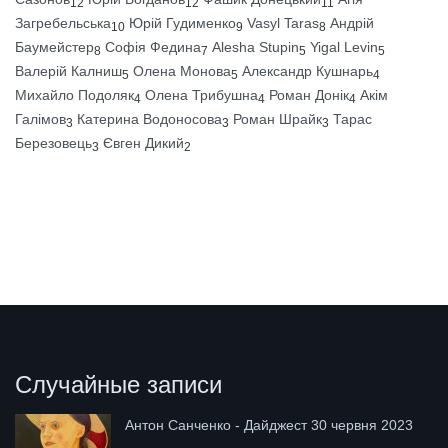
12
12
11
Загребельська
Юрій Гудименко
Vasyl Taras
Андрій
10
9
8
Баумейстер
Софія Федина
Alesha Stupin
Yigal Levin
8
7
5
5
Валерій Калниш
Олена Монова
Александр Кушнарь
5
5
4
Михайло Подоляк
Олена Трибушна
Роман Донік
Акім
4
4
4
Галімов
Катерина Водоносова
Роман Шрайк
Тарас
3
3
3
Березовець
Євген Дикий
3
2
Случайные записи
Антон Санченко - Дайджест 30 червня 2023