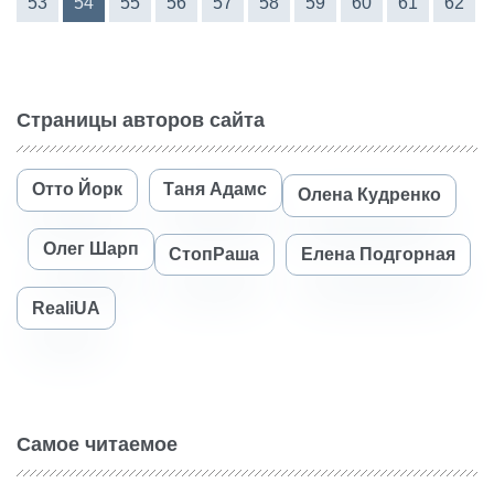
53
54
55
56
57
58
59
60
61
62
Страницы авторов сайта
Отто Йорк
Таня Адамс
Олена Кудренко
Олег Шарп
СтопРаша
Елена Подгорная
RealiUA
Самое читаемое