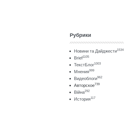
Рубрики
1534
Новини та Дайджести
1105
Brief
1003
ТекстБлог
999
Мнения
962
Видеоблоги
739
Авторское
292
Війна
117
История