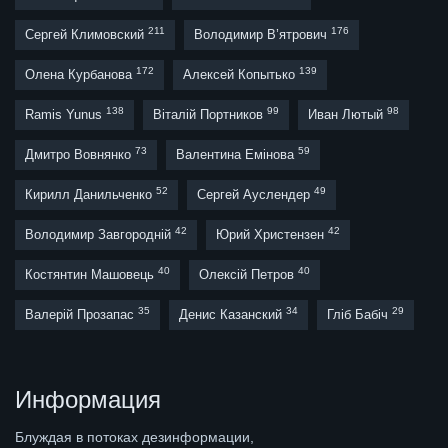
211
176
Сергей Климовский
Володимир В’ятрович
172
139
Олена Курбанова
Алексей Копытько
138
99
98
Ramis Yunus
Віталій Портников
Иван Лютый
73
59
Дмитро Вовнянко
Валентина Емінова
52
49
Кирилл Данильченко
Сергей Ауслендер
42
42
Володимир Завгородній
Юрий Христензен
40
40
Костянтин Машовець
Олексій Петров
35
34
29
Валерій Прозапас
Денис Казанский
Гліб Бабіч
Информация
Блуждая в потоках дезинформации,