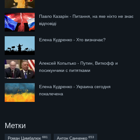
Павло Казарін - Питання, на яке ніхто не знає
відповіді
Елена Кудренко - Хто визначає?
Алексей Копытько - Путин, Виткофф и
посикунчики с питятками
Елена Кудренко - Украина сегодня
покалечена
Метки
681
653
Роман Цимбалюк
Антон Санченко