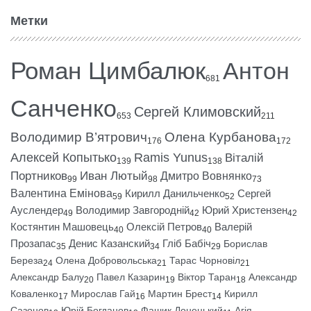
Метки
Роман Цимбалюк
Антон
681
Санченко
Сергей Климовский
653
211
Володимир В’ятрович
Олена Курбанова
176
172
Алексей Копытько
Ramis Yunus
Віталій
139
138
Портников
Иван Лютый
Дмитро Вовнянко
99
98
73
Валентина Емінова
Кирилл Данильченко
Сергей
59
52
Ауслендер
Володимир Завгородній
Юрий Христензен
49
42
42
Костянтин Машовець
Олексій Петров
Валерій
40
40
Прозапас
Денис Казанский
Гліб Бабіч
Борислав
35
34
29
Береза
Олена Добровольська
Тарас Чорновіл
24
21
21
Александр Балу
Павел Казарин
Віктор Таран
Александр
20
19
18
Коваленко
Мирослав Гай
Мартин Брест
Кирилл
17
16
14
Сазонов
Юрій Богданов
Фашик Донецький
Агія