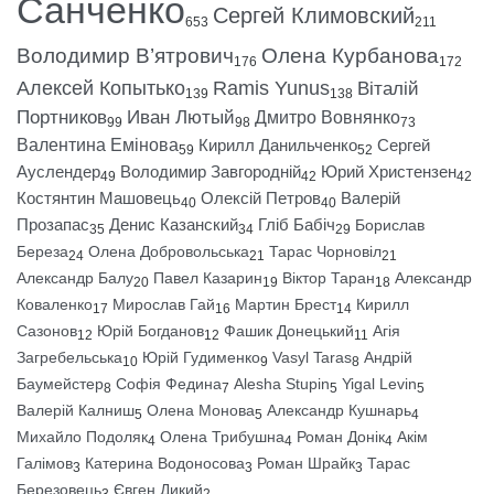
Санченко
Сергей Климовский
653
211
Володимир В’ятрович
Олена Курбанова
176
172
Алексей Копытько
Ramis Yunus
Віталій
139
138
Портников
Иван Лютый
Дмитро Вовнянко
99
98
73
Валентина Емінова
Кирилл Данильченко
Сергей
59
52
Ауслендер
Володимир Завгородній
Юрий Христензен
49
42
42
Костянтин Машовець
Олексій Петров
Валерій
40
40
Прозапас
Денис Казанский
Гліб Бабіч
Борислав
35
34
29
Береза
Олена Добровольська
Тарас Чорновіл
24
21
21
Александр Балу
Павел Казарин
Віктор Таран
Александр
20
19
18
Коваленко
Мирослав Гай
Мартин Брест
Кирилл
17
16
14
Сазонов
Юрій Богданов
Фашик Донецький
Агія
12
12
11
Загребельська
Юрій Гудименко
Vasyl Taras
Андрій
10
9
8
Баумейстер
Софія Федина
Alesha Stupin
Yigal Levin
8
7
5
5
Валерій Калниш
Олена Монова
Александр Кушнарь
5
5
4
Михайло Подоляк
Олена Трибушна
Роман Донік
Акім
4
4
4
Галімов
Катерина Водоносова
Роман Шрайк
Тарас
3
3
3
Березовець
Євген Дикий
3
2