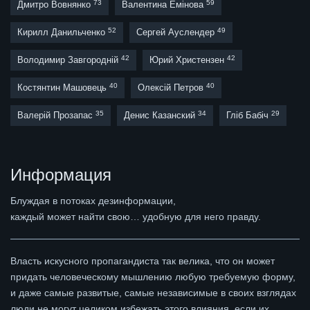
73
59
Дмитро Вовнянко
Валентина Емінова
52
49
Кирилл Данильченко
Сергей Ауслендер
42
42
Володимир Завгородній
Юрий Христензен
40
40
Костянтин Машовець
Олексій Петров
35
34
29
Валерій Прозапас
Денис Казанский
Гліб Бабіч
Информация
Блуждая в потоках дезинформации,
каждый может найти свою… удобную для него правду.
Власть искусного пропагандиста так велика, что он может
придать человеческому мышлению любую требуемую форму,
и даже самые развитые, самые независимые в своих взглядах
люди не могут целиком избежать этого влияния, если их