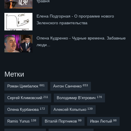
травня
Елена Подгорная - О программе нового
Зеленского правительства
Олена Кудренко - Чудные времена. Забавные
люди...
Метки
681
653
Роман Цимбалюк
Антон Санченко
211
176
Сергей Климовский
Володимир В’ятрович
172
139
Олена Курбанова
Алексей Копытько
138
99
98
Ramis Yunus
Віталій Портников
Иван Лютый