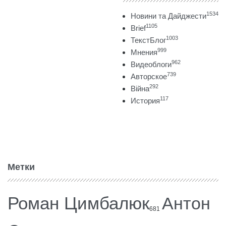
1534
Новини та Дайджести
1105
Brief
1003
ТекстБлог
999
Мнения
962
Видеоблоги
739
Авторское
292
Війна
117
История
Метки
Роман Цимбалюк
Антон
681