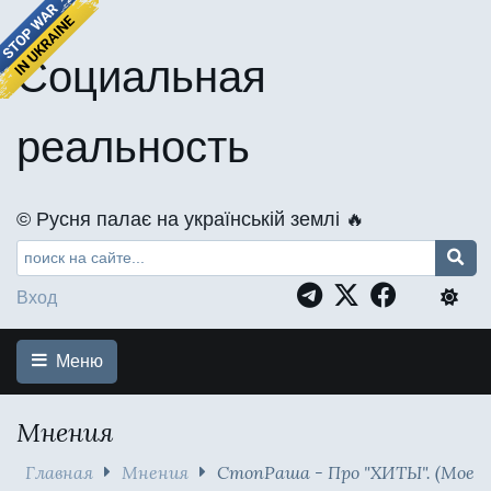
Социальная
реальность
©️ Русня палає на українській землі 🔥
Вход
Меню
Мнения
Главная
Мнения
СтопРаша - Про "ХИТЫ". (Мое