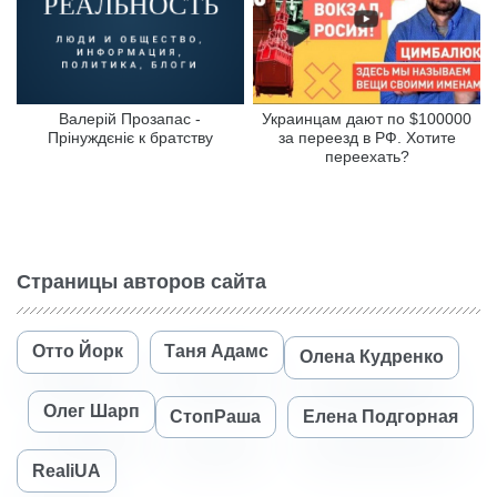
Валерій Прозапас -
Украинцам дают по $100000
Прінуждєніє к братству
за переезд в РФ. Хотите
переехать?
Страницы авторов сайта
Отто Йорк
Таня Адамс
Олена Кудренко
Олег Шарп
СтопРаша
Елена Подгорная
RealiUA