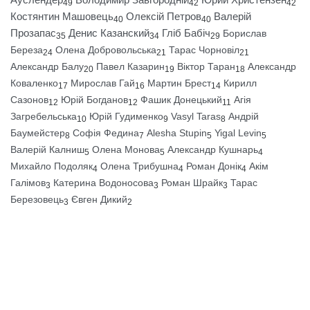
49
42
42
Костянтин Машовець
Олексій Петров
Валерій
40
40
Прозапас
Денис Казанский
Гліб Бабіч
Борислав
35
34
29
Береза
Олена Добровольська
Тарас Чорновіл
24
21
21
Александр Балу
Павел Казарин
Віктор Таран
Александр
20
19
18
Коваленко
Мирослав Гай
Мартин Брест
Кирилл
17
16
14
Сазонов
Юрій Богданов
Фашик Донецький
Агія
12
12
11
Загребельська
Юрій Гудименко
Vasyl Taras
Андрій
10
9
8
Баумейстер
Софія Федина
Alesha Stupin
Yigal Levin
8
7
5
5
Валерій Калниш
Олена Монова
Александр Кушнарь
5
5
4
Михайло Подоляк
Олена Трибушна
Роман Донік
Акім
4
4
4
Галімов
Катерина Водоносова
Роман Шрайк
Тарас
3
3
3
Березовець
Євген Дикий
3
2