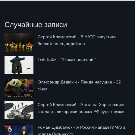
Случайные записи
Сергей Климовский - В НАТО запустили
боевой танец индейцев
Гліб Бабіч - "Ніяких аналогій!"
Олександр Дедюхін - Панда насущна - 22
січня
Сергей Климовский - Атака на Харьковщине
как часть лихорадки поиска РФ чудо-оружия
Роман Цимбалюк - А Россия нападёт? Что в
голове Путина???