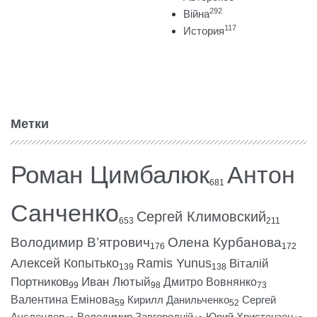
292
Війна
117
История
Метки
Роман Цимбалюк
Антон
681
Санченко
Сергей Климовский
653
211
Володимир В’ятрович
Олена Курбанова
176
172
Алексей Копытько
Ramis Yunus
Віталій
139
138
Портников
Иван Лютый
Дмитро Вовнянко
99
98
73
Валентина Емінова
Кирилл Данильченко
Сергей
59
52
Ауслендер
Володимир Завгородній
Юрий Христензен