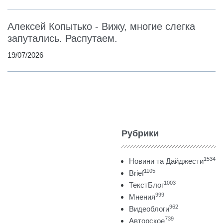
Алексей Копытько - Вижу, многие слегка
запутались. Распутаем.
19/07/2026
Рубрики
1534
Новини та Дайджести
1105
Brief
1003
ТекстБлог
999
Мнения
962
Видеоблоги
739
Авторское