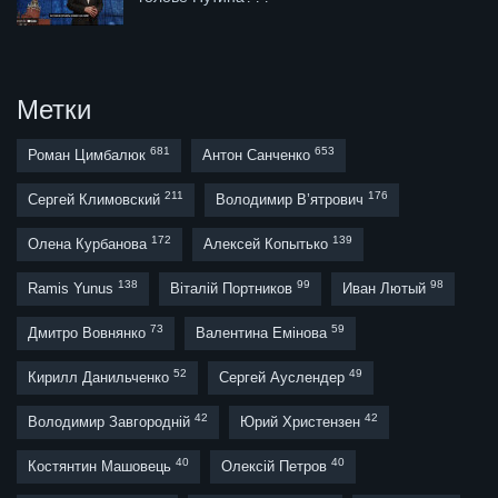
Метки
681
653
Роман Цимбалюк
Антон Санченко
211
176
Сергей Климовский
Володимир В’ятрович
172
139
Олена Курбанова
Алексей Копытько
138
99
98
Ramis Yunus
Віталій Портников
Иван Лютый
73
59
Дмитро Вовнянко
Валентина Емінова
52
49
Кирилл Данильченко
Сергей Ауслендер
42
42
Володимир Завгородній
Юрий Христензен
40
40
Костянтин Машовець
Олексій Петров