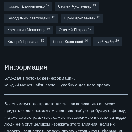
52
49
Кирилл Данильченко
Сергей Ауслендер
42
42
Володимир Завгородній
Юрий Христензен
40
40
Костянтин Машовець
Олексій Петров
35
34
29
Валерій Прозапас
Денис Казанский
Гліб Бабіч
Информация
Блуждая в потоках дезинформации,
каждый может найти свою… удобную для него правду.
Власть искусного пропагандиста так велика, что он может
придать человеческому мышлению любую требуемую форму,
и даже самые развитые, самые независимые в своих взглядах
люди не могут целиком избежать этого влияния, если их
надолго изолировать от всех других источников информации.