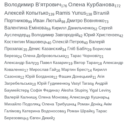
Володимир В’ятрович
Олена Курбанова
176
172
Алексей Копытько
Ramis Yunus
Віталій
139
138
Портников
Иван Лютый
Дмитро Вовнянко
99
98
73
Валентина Емінова
Кирилл Данильченко
Сергей
59
52
Ауслендер
Володимир Завгородній
Юрий Христензен
49
42
42
Костянтин Машовець
Олексій Петров
Валерій
40
40
Прозапас
Денис Казанский
Гліб Бабіч
Борислав
35
34
29
Береза
Олена Добровольська
Тарас Чорновіл
24
21
21
Александр Балу
Павел Казарин
Віктор Таран
Александр
20
19
18
Коваленко
Мирослав Гай
Мартин Брест
Кирилл
17
16
14
Сазонов
Юрій Богданов
Фашик Донецький
Агія
12
12
11
Загребельська
Юрій Гудименко
Vasyl Taras
Андрій
10
9
8
Баумейстер
Софія Федина
Alesha Stupin
Yigal Levin
8
7
5
5
Валерій Калниш
Олена Монова
Александр Кушнарь
5
5
4
Михайло Подоляк
Олена Трибушна
Роман Донік
Акім
4
4
4
Галімов
Катерина Водоносова
Роман Шрайк
Тарас
3
3
3
Березовець
Євген Дикий
3
2