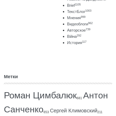
1105
Brief
1003
ТекстБлог
999
Мнения
962
Видеоблоги
739
Авторское
292
Війна
117
История
Метки
Роман Цимбалюк
Антон
681
Санченко
Сергей Климовский
653
211