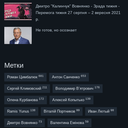
Дмитро "Калинчук" Вовнянко - Зрада тижня -
Перемога тижня 27 серпня – 2 вересня 2021
р.
Не готов, но осознает
Метки
681
653
Роман Цимбалюк
Антон Санченко
211
176
Сергей Климовский
Володимир В’ятрович
172
139
Олена Курбанова
Алексей Копытько
138
99
98
Ramis Yunus
Віталій Портников
Иван Лютый
73
59
Дмитро Вовнянко
Валентина Емінова