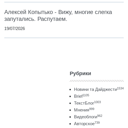
Алексей Копытько - Вижу, многие слегка
запутались. Распутаем.
19/07/2026
Рубрики
1534
Новини та Дайджести
1105
Brief
1003
ТекстБлог
999
Мнения
962
Видеоблоги
739
Авторское