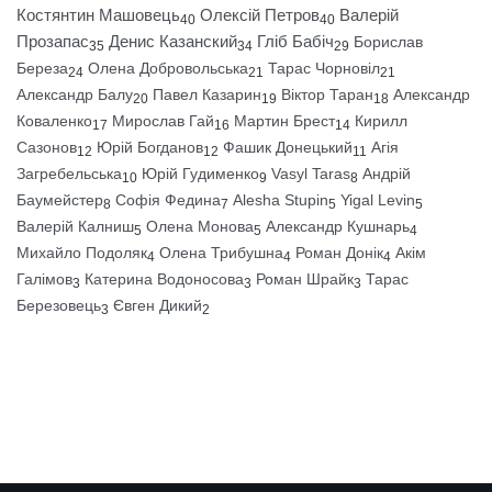
Костянтин Машовець
Олексій Петров
Валерій
40
40
Прозапас
Денис Казанский
Гліб Бабіч
Борислав
35
34
29
Береза
Олена Добровольська
Тарас Чорновіл
24
21
21
Александр Балу
Павел Казарин
Віктор Таран
Александр
20
19
18
Коваленко
Мирослав Гай
Мартин Брест
Кирилл
17
16
14
Сазонов
Юрій Богданов
Фашик Донецький
Агія
12
12
11
Загребельська
Юрій Гудименко
Vasyl Taras
Андрій
10
9
8
Баумейстер
Софія Федина
Alesha Stupin
Yigal Levin
8
7
5
5
Валерій Калниш
Олена Монова
Александр Кушнарь
5
5
4
Михайло Подоляк
Олена Трибушна
Роман Донік
Акім
4
4
4
Галімов
Катерина Водоносова
Роман Шрайк
Тарас
3
3
3
Березовець
Євген Дикий
3
2