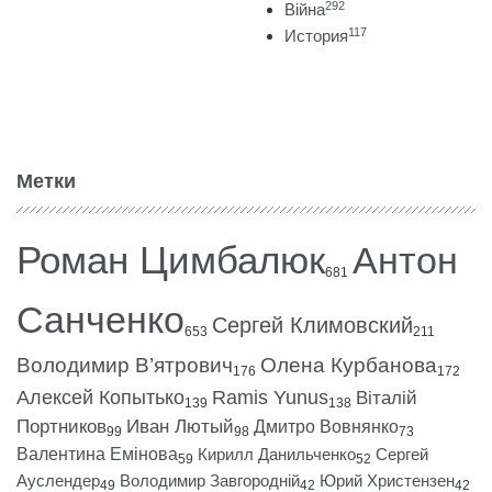
292
Війна
117
История
Метки
Роман Цимбалюк
Антон
681
Санченко
Сергей Климовский
653
211
Володимир В’ятрович
Олена Курбанова
176
172
Алексей Копытько
Ramis Yunus
Віталій
139
138
Портников
Иван Лютый
Дмитро Вовнянко
99
98
73
Валентина Емінова
Кирилл Данильченко
Сергей
59
52
Ауслендер
Володимир Завгородній
Юрий Христензен
49
42
42