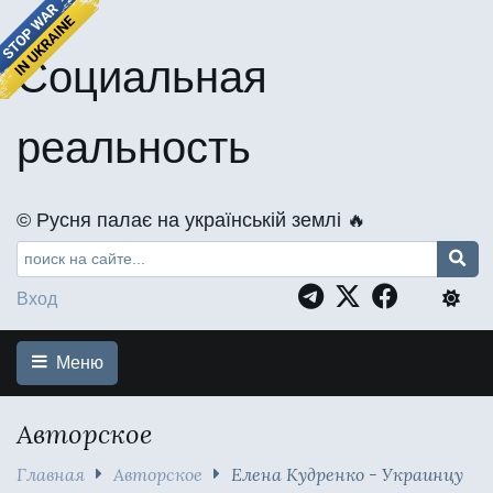
Социальная
реальность
©️ Русня палає на українській землі 🔥
Вход
Меню
Авторское
Главная
Авторское
Елена Кудренко - Украинцу