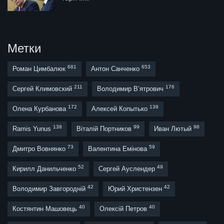
Метки
681
653
Роман Цимбалюк
Антон Санченко
211
176
Сергей Климовский
Володимир В’ятрович
172
139
Олена Курбанова
Алексей Копытько
138
99
98
Ramis Yunus
Віталій Портников
Иван Лютый
73
59
Дмитро Вовнянко
Валентина Емінова
52
49
Кирилл Данильченко
Сергей Ауслендер
42
42
Володимир Завгородній
Юрий Христензен
40
40
Костянтин Машовець
Олексій Петров