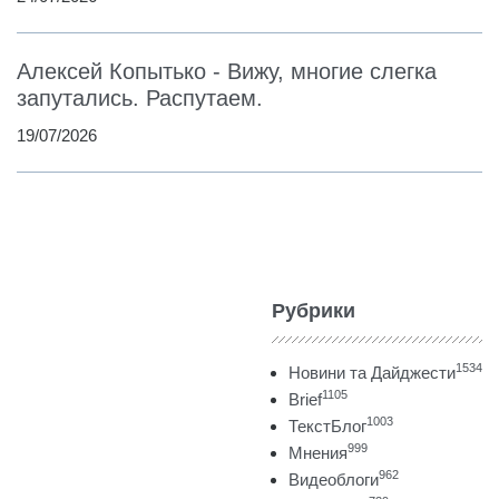
Алексей Копытько - Вижу, многие слегка
запутались. Распутаем.
19/07/2026
Рубрики
1534
Новини та Дайджести
1105
Brief
1003
ТекстБлог
999
Мнения
962
Видеоблоги