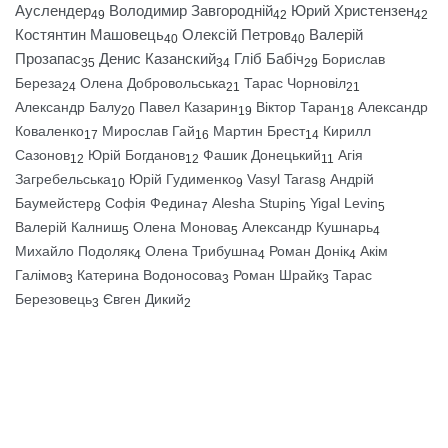
Ауслендер
Володимир Завгородній
Юрий Христензен
49
42
42
Костянтин Машовець
Олексій Петров
Валерій
40
40
Прозапас
Денис Казанский
Гліб Бабіч
Борислав
35
34
29
Береза
Олена Добровольська
Тарас Чорновіл
24
21
21
Александр Балу
Павел Казарин
Віктор Таран
Александр
20
19
18
Коваленко
Мирослав Гай
Мартин Брест
Кирилл
17
16
14
Сазонов
Юрій Богданов
Фашик Донецький
Агія
12
12
11
Загребельська
Юрій Гудименко
Vasyl Taras
Андрій
10
9
8
Баумейстер
Софія Федина
Alesha Stupin
Yigal Levin
8
7
5
5
Валерій Калниш
Олена Монова
Александр Кушнарь
5
5
4
Михайло Подоляк
Олена Трибушна
Роман Донік
Акім
4
4
4
Галімов
Катерина Водоносова
Роман Шрайк
Тарас
3
3
3
Березовець
Євген Дикий
3
2