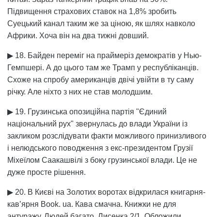
Підвищення страхових ставок на 1,8% зробить
Суецький канал таким же за ціною, як шлях навколо
Африки. Хоча він на два тижні довший.
▶ 18. Байден переміг на праймеріз демократів у Нью-
Гемпшері. А до цього там же Трамп у республіканців.
Схоже на спробу американців двічі увійти в ту саму
річку. Але ніхто з них не став молодшим.
▶ 19. Грузинська опозиційна партія "Єдиний
національний рух" звернулась до влади України із
закликом розслідувати факти можливого принизливого
і нелюдського поводження з екс-президентом Грузії
Міхеїлом Саакашвілі з боку грузинської влади. Це не
дуже просте рішення.
▶ 20. В Києві на Золотих воротах відкрилася книгарня-
кав’ярня Book. ua. Кава смачна. Книжки не для
антуражу. Людей багато. Лисенка 2/1. Обложили.