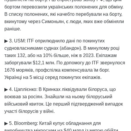
бортом перевозили українських полонених для обміну.
В списку полонених, які начебто перебували на борту,
вкинутому через Симоньян, є люди, яких вже обміняли
раніше.
▶ 3. USM: ITF оприлюднило дані по покинутих
судновласниками суднах (абандон). В минулому році
таких 132, або на 10% більше, ніж в 2023. Екіпажам
заборгували $12,1 млн. По допомогу до ITF звернулося
1676 моряків, профспілка компенсувала їм борг.
Українці на 5 місці серед покинутих екіпажів.
▶ 4. Цаплієнко: В Кринках ліквідували білоруса, що
воював за росіян. Знайшли на ньому білоруський
військовий квиток. Це перший підтверджений випадок
участі білорусів у війні.
▶ 5. Bloomberg: Китай купує обладнання для
виробництва мікросхем на $40 млрд із метою обійти