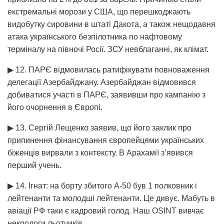
екстремальні морози у США, що перешкоджають
видобутку сировини в штаті Дакота, а також нещодавня
атака українського безпілотника по нафтовому
терміналу на півночі Росії. ЗСУ невблаганні, як клімат.
▶ 12. ПАРЄ відмовилась ратифікувати повноваження
делегації Азербайджану. Азербайджан відмовився
добиватися участі в ПАРЄ, заявивши про кампанію з
його очорнення в Європі.
▶ 13. Сергій Лещенко заявив, що його заклик про
припинення фінансування європейцями українських
біженців вирвали з контексту. В Арахамії з’явився
перший учень.
▶ 14. Ігнат: на борту збитого А-50 був 1 полковник і
лейтенанти та молодші лейтенанти. Це дивує. Мабуть в
авіації РФ таки є кадровий голод. Наш OSINT вивчає
некрологи льотчиків.