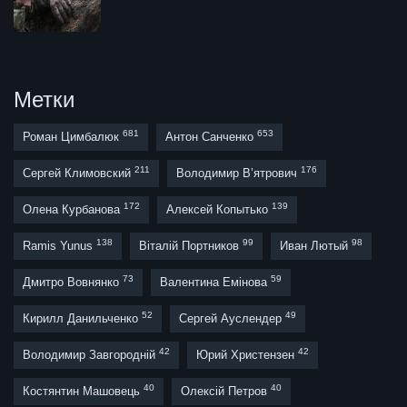
Метки
681
653
Роман Цимбалюк
Антон Санченко
211
176
Сергей Климовский
Володимир В’ятрович
172
139
Олена Курбанова
Алексей Копытько
138
99
98
Ramis Yunus
Віталій Портников
Иван Лютый
73
59
Дмитро Вовнянко
Валентина Емінова
52
49
Кирилл Данильченко
Сергей Ауслендер
42
42
Володимир Завгородній
Юрий Христензен
40
40
Костянтин Машовець
Олексій Петров