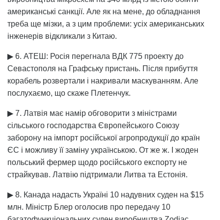
американські санкції. Але як на мене, до обладнання
треба ще мізки, а з цим проблеми: усіх американських
інженерів відкликали з Китаю.
▶ 6. АТЕШ: Росія перегнала ВДК 775 проекту до
Севастополя на Графську пристань. Після прибуття
корабель розвертали і накривали маскуванням. Але
послухаємо, що скаже Плетенчук.
▶ 7. Латвія має намір обговорити з міністрами
сільського господарства Європейського Союзу
заборону на імпорт російської агропродукції до країн
ЄС і можливу її заміну українською. От же ж. І жоден
польський фермер щодо російського експорту не
страйкував. Латвію підтримали Литва та Естонія.
▶ 8. Канада надасть Україні 10 надувних суден на $15
млн. Міністр Блер оголосив про передачу 10
багатофункціональних суден виробництва Zodiac