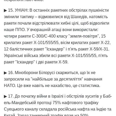
▶ 15. УНІАН: В останніх ракетних обстрілах пушкіністи
змінили тактику – відмовилися від Шахедів, натомість
ракети почали відстрілювати хибні цілі, щоб відволікти
наше ППО. У вчорашній атаці вони використали:
чотири ракети С-300/С-400 класу "земля-повітря", 15
крилатих ракет Х-101/555/55, вісім крилатих ракет Х-22,
12 балістичних ракет "Іскандер" і п'ять ракет Х-59/Х-31.
Українські війська збили всі ракети Х-101/555/55, п'ять
ракет "Іскандер" і дві ракети Х-59.
▶ 16. Міноборони Білорусі скаржиться, що їх не
запросили на "найбільше за десятиліття" навчання
НАТО. Це вже навіть не нахабство, це статистика.
▶ 17. До початку війни в Ізраїлі і обстрілів хуситів у Баб-
ель-Мандебській протоці 75% нафтового трафіку
Суецького каналу складала російська нафта на Індію та
Китай. Зараз танкерний трафік впав на 50%.