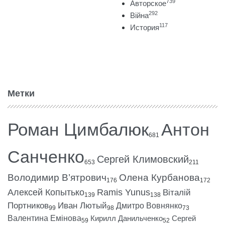
739
Авторское
292
Війна
117
История
Метки
Роман Цимбалюк
Антон
681
Санченко
Сергей Климовский
653
211
Володимир В’ятрович
Олена Курбанова
176
172
Алексей Копытько
Ramis Yunus
Віталій
139
138
Портников
Иван Лютый
Дмитро Вовнянко
99
98
73
Валентина Емінова
Кирилл Данильченко
Сергей
59
52