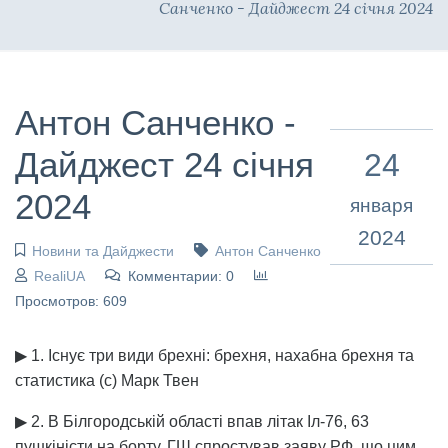
Санченко - Дайджест 24 січня 2024
Антон Санченко -
Дайджест 24 січня
24
2024
января
2024
Новини та Дайджести
Антон Санченко
RealiUA
Комментарии: 0
Просмотров: 609
▶ 1. Існує три види брехні: брехня, нахабна брехня та
статистика (с) Марк Твен
▶ 2. В Білгородській області впав літак Іл-76, 63
пушкіністи на борту. ГШ спростував заяву РФ, що цим