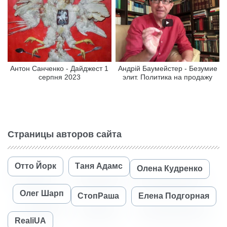
Антон Санченко - Дайджест 1
Андрій Баумейстер - Безумие
серпня 2023
элит. Политика на продажу
Страницы авторов сайта
Отто Йорк
Таня Адамс
Олена Кудренко
Олег Шарп
СтопРаша
Елена Подгорная
RealiUA