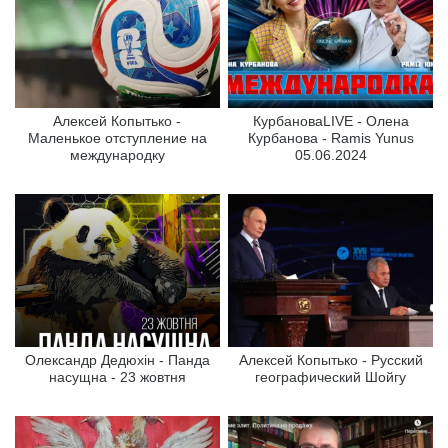
Алексей Копытько -
КурбановаLIVE - Олена
Маленькое отступление на
Курбанова - Ramis Yunus
международку
05.06.2024
Олександр Дедюхін - Панда
Алексей Копытько - Русский
насущна - 23 жовтня
географический Шойгу