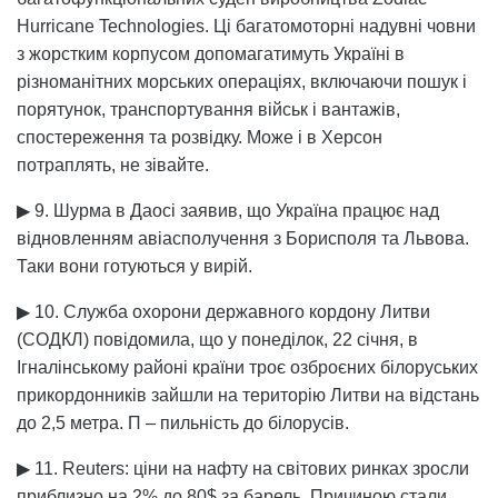
Hurricane Technologies. Ці багатомоторні надувні човни
з жорстким корпусом допомагатимуть Україні в
різноманітних морських операціях, включаючи пошук і
порятунок, транспортування військ і вантажів,
спостереження та розвідку. Може і в Херсон
потраплять, не зівайте.
▶ 9. Шурма в Даосі заявив, що Україна працює над
відновленням авіасполучення з Борисполя та Львова.
Таки вони готуються у вирій.
▶ 10. Служба охорони державного кордону Литви
(СОДКЛ) повідомила, що у понеділок, 22 січня, в
Ігналінському районі країни троє озброєних білоруських
прикордонників зайшли на територію Литви на відстань
до 2,5 метра. П – пильність до білорусів.
▶ 11. Reuters: ціни на нафту на світових ринках зросли
приблизно на 2% до 80$ за барель. Причиною стали