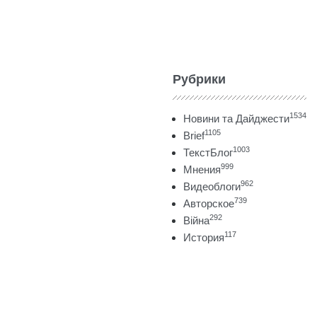
Рубрики
1534
Новини та Дайджести
1105
Brief
1003
ТекстБлог
999
Мнения
962
Видеоблоги
739
Авторское
292
Війна
117
История