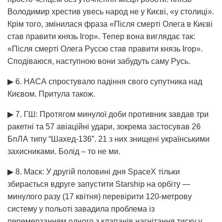
Володимир хрестив увесь народ не у Києві, «у столиці».
Крім того, змінилася фраза «Після смерті Олега в Києві
став правити князь Ігор». Тепер вона виглядає так:
«Після смерті Олега Руссю став правити князь Ігор».
Сподіваюся, наступною вони забудуть саму Русь.
▶ 6. НАСА спростувало падіння свого супутника над
Києвом. Притула також.
▶ 7. ГШ: Протягом минулої доби противник завдав три
ракетні та 57 авіаційні удари, зокрема застосував 26
БпЛА типу “Шахед-136”. 21 з них знищені українськими
захисниками. Болід – то не ми.
▶ 8. Маск: У другій половині дня SpaceX тільки
збирається вдруге запустити Starship на орбіту —
минулого разу (17 квітня) перевірити 120-метрову
систему у польоті завадила проблема із
перемерзанням одного з клапанів нагнітання тиску у