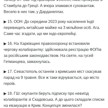
Стамбула до Греції. А вчора зламався суховантаж.
Весело в них там, у Дарданеллах.
▶ 15. ООН: До середини 2023 року населення Індії
перевищить китайське майже на 3 мільйони осіб. Ага.
Саме час згадати, що ми індо-європейці.
▶ 16. На Харківщині правоохоронці встановили
чергову колаборантку: здійснювала реєстрацію ФОПів
за російським законодавством. На святе, на гусей
Гетманцева, замахнулась.
▶ 17. Севастополь останнім з кримських міст скасував
парад на 9 травня. Все ж таки відчувається, що місто
героїв.
▶ 18. ГШ: окупанти беруть підписку про невиїзд
колаборантів зі Скадовська. А до цього складали списки
на евакуацію в Крим. Концепція змінилася?