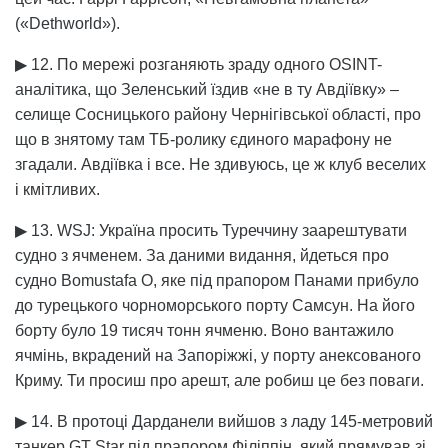
(«Dethworld»).
▶ 12. По мережі розганяють зраду одного OSINT-
аналітика, що Зеленський їздив «не в ту Авдіївку» –
селище Сосницького району Чернігівської області, про
що в знятому там ТБ-ролику єдиного марафону не
згадали. Авдіївка і все. Не здивуюсь, це ж клуб веселих
і кмітливих.
▶ 13. WSJ: Україна просить Туреччину заарештувати
судно з ячменем. За даними видання, йдеться про
судно Bomustafa O, яке під прапором Панами прибуло
до турецького чорноморського порту Самсун. На його
борту було 19 тисяч тонн ячменю. Воно вантажило
ячмінь, вкрадений на Запоріжжі, у порту анексованого
Криму. Ти просиш про арешт, але робиш це без поваги.
▶ 14. В протоці Дарданели вийшов з ладу 145-метровий
танкер GT Star під прапором Філіппін, який прямував зі