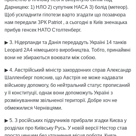
Дарницею: 1) НЛО 2) супутник НАСА 3) болід (метеор).
Щоб ускладнити гіпотези варто згадати що позавчора
нам передали ЗРК Patriot , а сьогодні в Київ зненацька
прибув генсек НАТО Столтенберг.
▶ 3. Нідерланди та Данія передадуть Україні 14 танків
Leopard 2A4 німецького виробництва. Тобто, принаймні
вони не збираються воювати між собою.
▶ 4. Австрійський міністр закордонних справ Александр
Шалленберг пояснив, що Австрія не може надавати
військову допомогу, бо нейтральний статус прописаний
у її конституції, однак вони допоможуть Україні з
розмінуванням звільненої території. Добре хоч не
обмежилися Чернівцями.
▶ 5. З російських підручників прибрали згадки Києва у
розділах про Київську Русь. У новій версії Нестор став
просто ченцем без уточнення місця роботи. Князь