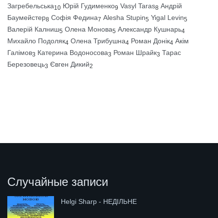
Загребельська
Юрій Гудименко
Vasyl Taras
Андрій
10
9
8
Баумейстер
Софія Федина
Alesha Stupin
Yigal Levin
8
7
5
5
Валерій Калниш
Олена Монова
Александр Кушнарь
5
5
4
Михайло Подоляк
Олена Трибушна
Роман Донік
Акім
4
4
4
Галімов
Катерина Водоносова
Роман Шрайк
Тарас
3
3
3
Березовець
Євген Дикий
3
2
Случайные записи
Helgi Sharp - НЕДІЛЬНЕ