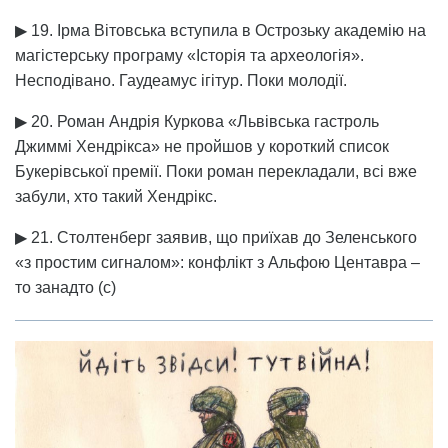
▶ 19. Ірма Вітовська вступила в Острозьку академію на
магістерську програму «Історія та археологія».
Несподівано. Гаудеамус ігітур. Поки молодії.
▶ 20. Роман Андрія Куркова «Львівська гастроль
Джиммі Хендрікса» не пройшов у короткий список
Букерівської премії. Поки роман перекладали, всі вже
забули, хто такий Хендрікс.
▶ 21. Столтенберг заявив, що приїхав до Зеленського
«з простим сигналом»: конфлікт з Альфою Центавра –
то занадто (с)