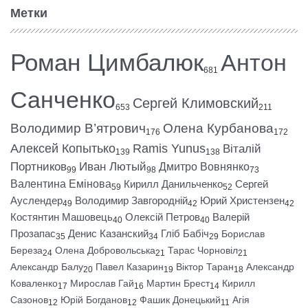
Метки
Роман Цимбалюк
Антон
681
Санченко
Сергей Климовский
653
211
Володимир В’ятрович
Олена Курбанова
176
172
Алексей Копытько
Ramis Yunus
Віталій
139
138
Портников
Иван Лютый
Дмитро Вовнянко
99
98
73
Валентина Емінова
Кирилл Данильченко
Сергей
59
52
Ауслендер
Володимир Завгородній
Юрий Христензен
49
42
42
Костянтин Машовець
Олексій Петров
Валерій
40
40
Прозапас
Денис Казанский
Гліб Бабіч
Борислав
35
34
29
Береза
Олена Добровольська
Тарас Чорновіл
24
21
21
Александр Балу
Павел Казарин
Віктор Таран
Александр
20
19
18
Коваленко
Мирослав Гай
Мартин Брест
Кирилл
17
16
14
Сазонов
Юрій Богданов
Фашик Донецький
Агія
12
12
11