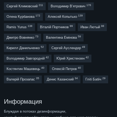
211
176
Сергей Климовский
Володимир В’ятрович
172
139
Олена Курбанова
Алексей Копытько
138
99
98
Ramis Yunus
Віталій Портников
Иван Лютый
73
59
Дмитро Вовнянко
Валентина Емінова
52
49
Кирилл Данильченко
Сергей Ауслендер
42
42
Володимир Завгородній
Юрий Христензен
40
40
Костянтин Машовець
Олексій Петров
35
34
29
Валерій Прозапас
Денис Казанский
Гліб Бабіч
Информация
Блуждая в потоках дезинформации,