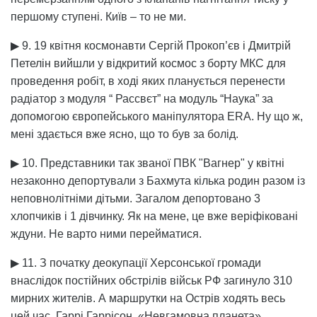
першому ступені. Київ – то не ми.
▶ 9. 19 квітня космонавти Сергій Прокоп’єв і Дмитрій
Петелін вийшли у відкритий космос з борту МКС для
проведення робіт, в ході яких планується перенести
радіатор з модуля “ Рассвєт” на модуль “Наука” за
допомогою європейського маніпулятора ERA. Ну що ж,
мені здається вже ясно, що то був за болід.
▶ 10. Представники так званої ПВК "Вагнер" у квітні
незаконно депортували з Бахмута кілька родин разом із
неповнолітніми дітьми. Загалом депортовано 3
хлопчиків і 1 дівчинку. Як на мене, це вже веріфіковані
ждуни. Не варто ними перейматися.
▶ 11. З початку деокупації Херсонської громади
внаслідок постійних обстрілів військ РФ загинуло 310
мирних жителів. А маршрутки на Острів ходять весь
цей час. Гаррі Гаррісон, «Невгамовна планета»