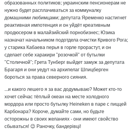
образованных политиков; украинским пенсионерам не
нужно будет расплачиваться за коммуналку
домашними любимцами; депутата Яременко настигнет
реактивная импотенция и он уйдёт креативным
продюсером в малайзийский порнобизнес; Юзика
назначат начальником подотдела очистки Кривого Рога;
у старика Кабаева перья в горле прорастут, и он
сделает себе харакири "розочкой" от бутылки
"Столичной"; Грета Тунберг выйдет замуж за депутата
Брагаря и они уедут на архипелаг Шпицберген
бороться за права северного сияния.
...и какого лешего я за вас додумываю? Может кто-то
хочет сейчас тёплый океан на месте холодного
мордора или просто бутылку Heineken в паре с пиццей
Карбонара? Короче, думайте сами, но будьте
осторожны в своих желаниях - они имеют свойство
сбываться! 😉 Раночку, бандерівці!