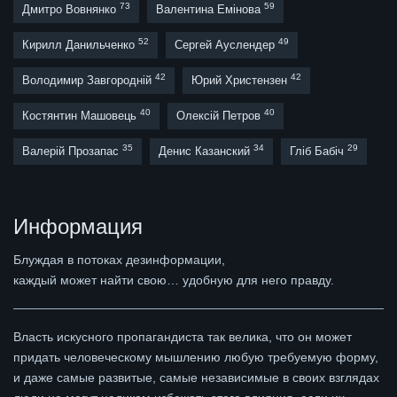
73
59
Дмитро Вовнянко
Валентина Емінова
52
49
Кирилл Данильченко
Сергей Ауслендер
42
42
Володимир Завгородній
Юрий Христензен
40
40
Костянтин Машовець
Олексій Петров
35
34
29
Валерій Прозапас
Денис Казанский
Гліб Бабіч
Информация
Блуждая в потоках дезинформации,
каждый может найти свою… удобную для него правду.
Власть искусного пропагандиста так велика, что он может
придать человеческому мышлению любую требуемую форму,
и даже самые развитые, самые независимые в своих взглядах