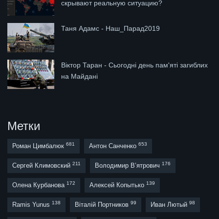
скрывают реальную ситуацию?
Таня Адамс - Наш_Парад2019
Віктор Таран - Сьогодні день пам'яті загиблих
на Майдані
Метки
681
653
Роман Цимбалюк
Антон Санченко
211
176
Сергей Климовский
Володимир В’ятрович
172
139
Олена Курбанова
Алексей Копытько
138
99
98
Ramis Yunus
Віталій Портников
Иван Лютый