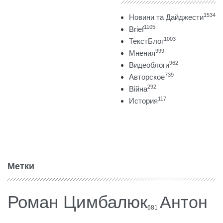
1534
Новини та Дайджести
1105
Brief
1003
ТекстБлог
999
Мнения
962
Видеоблоги
739
Авторское
292
Війна
117
История
Метки
Роман Цимбалюк
Антон
681