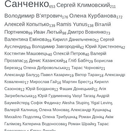
Санченко
Сергей Климовский
653
211
Володимир В’ятрович
Олена Курбанова
176
172
Алексей Копытько
Ramis Yunus
Віталій
139
138
Портников
Иван Лютый
Дмитро Вовнянко
99
98
73
Валентина Емінова
Кирилл Данильченко
Сергей
59
52
Ауслендер
Володимир Завгородній
Юрий Христензен
49
42
42
Костянтин Машовець
Олексій Петров
Валерій
40
40
Прозапас
Денис Казанский
Гліб Бабіч
Борислав
35
34
29
Береза
Олена Добровольська
Тарас Чорновіл
24
21
21
Александр Балу
Павел Казарин
Віктор Таран
Александр
20
19
18
Коваленко
Мирослав Гай
Мартин Брест
Кирилл
17
16
14
Сазонов
Юрій Богданов
Фашик Донецький
Агія
12
12
11
Загребельська
Юрій Гудименко
Vasyl Taras
Андрій
10
9
8
Баумейстер
Софія Федина
Alesha Stupin
Yigal Levin
8
7
5
5
Валерій Калниш
Олена Монова
Александр Кушнарь
5
5
4
Михайло Подоляк
Олена Трибушна
Роман Донік
Акім
4
4
4
Галімов
Катерина Водоносова
Роман Шрайк
Тарас
3
3
3
Березовець
Євген Дикий