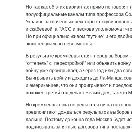
Но так как об этих вариантах прямо не говорят
полуофициальные каналы типа профессора Солов
Украине захваченных некоторых оккупированных
и скабеевой, а ТАСС и пескова уполномочат что-
Но при официально живом “путине” и его двойн
экзистенциально невозможны.
В результате кремлёвцы стоят перед выбором – 
“оттепель” с “перестройкой” или объявить войну
войну уже проигрывает, а через год или два сов
Выигрывать войну и доходить до Ла-Манша совс
и американцев, что они проигрывают и предлож
похожее третий год делает Белый дом, так что М
Но кремлёвцы пока не решаются ни на похороны
предпочитают дождаться результатов выборов в
дальше. Поэтому до конца года Москва будет и
подписывать занятные договора типа поставок