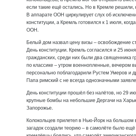
если такие ещё остались. Но в Кремле решили,
В аппарате ООН циркулирует слух об исключени
конституции, а Кремль готовился к 1 июля, ког
ООН.
Белый дом назвал цену визы – освобождение ст
День конституции. Кремль согласился и 25 июн
гражданских, среди них были два священника г
по классике – утром военнопленные, вечером виз
персонально поблагодарили Рустем Умеров и д
Папа римский с не всегда однозначными заявл
День конституции прошёл без налётов, но 29 и
крупные бомбы на небольшие Дергачи на Харьк
Запорожье.
Колокольцев прилетел в Нью-Йорк на большом 
загадок создали теорию – в самолёте было ещё 
кремлёвцы боялись, что самолёт американского