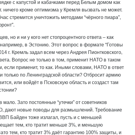
дке с капустой и кабачками перед Белым домом как
. ничего кроме оптимизма у Кремля вызвать не может.
час стремится уничтожить методами “чёрного пиара”,
ронт”.
ев, но и ни у кого нет стопроцентного ответа – как
 например, в Эстонию. Этот вопрос в формате “Готовы
14 г. Кремль задал всем через Андрея Пионтковского,
твета. Вопрос не только в том, применит НАТО в таком
ом, если применит, то как. Иными словами, НАТО в ответ
и только по Ленинградской области? Отбросит армию
ится, или войдёт в Псковскую область и создаст там
стонии?
 мало. Зато постоянные “утечки” от советников
ТО, дают новые поводы для размышлений. Требование
ВВП Байден тоже излагал, пусть и с меньшей
бещает тем, кто тратит меньше 3%, и меньшую
Зато тем, кто тратит 3% даёт гарантию 100% защиты, и