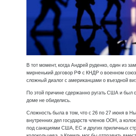
В тот момент, когда Андрей руденко, один из з
мирненький договор РФ с КНДР о военном сою
сложный диалог с американцами о въездной виз
По этой причине сдержанно ругать США и был 
доме не обиделись.
Сложность была в том, что с 26 по 27 июня в 
внутренних дел государств членов ООН, а коло
под санкциями США, ЕС и других приличных стр
колокольцева, а Кремль мог бы отправить вместо