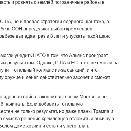
асть и ровнять с землёй пограничные районы в
США, но и провал стратегии ядерного шантажа, а
овбезе ООН определяют выбор кремлёвцев.
вбезе выпадает раз в 8 лет и упускать такой шанс
смогли убедить НАТО в том, что Альянс проиграет
евым результатом. Однако, США и ЕС тоже не смогли на
упит тотальный коллапс из-за санкций, и что
 оружие и денег, действительно захочет и сможет
то ядерная война закончится сносом Москвы и не
её начинать. Если добавить тотальную
естен не только результат, но даже планы Трампа и
ено смысла решение кремлёвцев отложить и обычную
Белом доме хозяин и есть ли у него план.