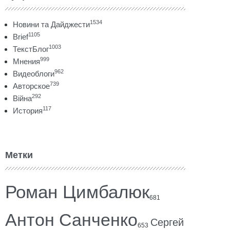
1534
Новини та Дайджести
1105
Brief
1003
ТекстБлог
999
Мнения
962
Видеоблоги
739
Авторское
292
Війна
117
История
Метки
Роман Цимбалюк
681
Антон Санченко
Сергей
653