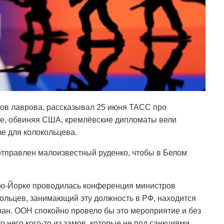
амов лаврова, рассказывал 25 июня ТАСС про
зе, обвиняя США, кремлёвские дипломаты вели
е для колокольцева.
отправлен малоизвестный руденко, чтобы в Белом
Нью-Йорке проводилась конференция министров
кольцев, занимающий эту должность в РФ, находится
ан. ООН спокойно провело бы это мероприятие и без
 него кого-то из замов, которые не под санкциями,