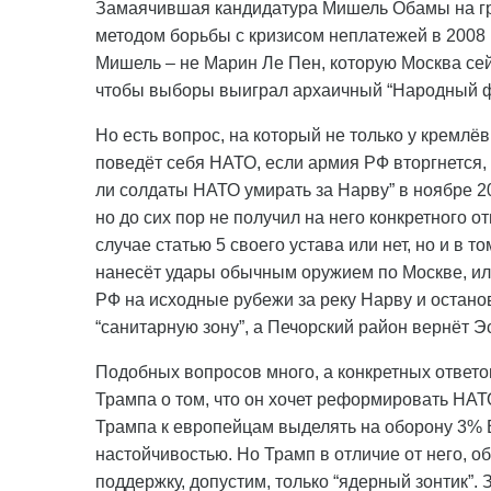
Замаячившая кандидатура Мишель Обамы на гря
методом борьбы с кризисом неплатежей в 2008 г
Мишель – не Марин Ле Пен, которую Москва сей
чтобы выборы выиграл архаичный “Народный ф
Но есть вопрос, на который не только у кремлёвц
поведёт себя НАТО, если армия РФ вторгнется,
ли солдаты НАТО умирать за Нарву” в ноябре 20
но до сих пор не получил на него конкретного о
случае статью 5 своего устава или нет, но и в т
нанесёт удары обычным оружием по Москве, ил
РФ на исходные рубежи за реку Нарву и останов
“санитарную зону”, а Печорский район вернёт Э
Подобных вопросов много, а конкретных ответов
Трампа о том, что он хочет реформировать НА
Трампа к европейцам выделять на оборону 3% 
настойчивостью. Но Трамп в отличие от него, о
поддержку, допустим, только “ядерный зонтик”. 