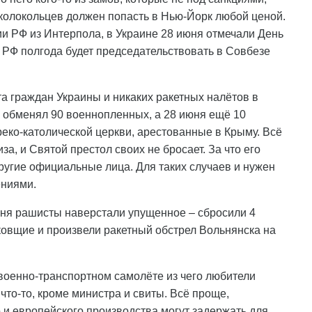
 колокольцев должен попасть в Нью-Йорк любой ценой.
и РФ из Интерпола, в Украине 28 июня отмечали День
да РФ полгода будет председательствовать в Совбезе
а граждан Украины и никаких ракетных налётов в
я обменял 90 военнопленных, а 28 июня ещё 10
реко-католической церкви, арестованные в Крыму. Всё
а, и Святой престол своих не бросает. За что его
ругие официальные лица. Для таких случаев и нужен
ениями.
юня рашисты наверстали упущенное – сбросили 4
овщие и произвели ракетный обстрел Вольнянска на
военно-транспортном самолёте из чего любители
что-то, кроме министра и свиты. Всё проще,
 и европейского производства могут задержать для