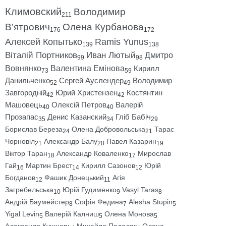
Климовский
Володимир
211
В’ятрович
Олена Курбанова
176
172
Алексей Копытько
Ramis Yunus
139
138
Віталій Портников
Иван Лютый
Дмитро
99
98
Вовнянко
Валентина Емінова
Кирилл
73
59
Данильченко
Сергей Ауслендер
Володимир
52
49
Завгородній
Юрий Христензен
Костянтин
42
42
Машовець
Олексій Петров
Валерій
40
40
Прозапас
Денис Казанский
Гліб Бабіч
35
34
29
Борислав Береза
Олена Добровольська
Тарас
24
21
Чорновіл
Александр Балу
Павел Казарин
21
20
19
Віктор Таран
Александр Коваленко
Мирослав
18
17
Гай
Мартин Брест
Кирилл Сазонов
Юрій
16
14
12
Богданов
Фашик Донецький
Агія
12
11
Загребельська
Юрій Гудименко
Vasyl Taras
10
9
8
Андрій Баумейстер
Софія Федина
Alesha Stupin
8
7
5
Yigal Levin
Валерій Калниш
Олена Монова
5
5
5
Александр Кушнарь
Михайло Подоляк
Олена