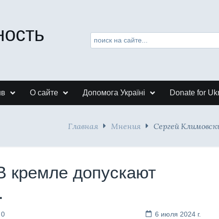
ность
ив
О сайте
Допомога Україні
Donate for Uk
Главная
Мнения
Сергей Климовски
В кремле допускают
.
 0
6 июля 2024 г.