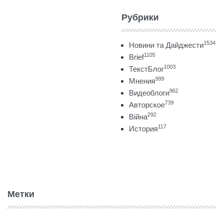
Рубрики
1534
Новини та Дайджести
1105
Brief
1003
ТекстБлог
999
Мнения
962
Видеоблоги
739
Авторское
292
Війна
117
История
Метки