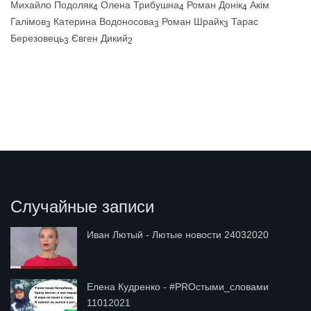
Михайло Подоляк
Олена Трибушна
Роман Донік
Акім
4
4
4
Галімов
Катерина Водоносова
Роман Шрайк
Тарас
3
3
3
Березовець
Євген Дикий
3
2
Случайные записи
Иван Лютый - Лютые новости 24032020
Елена Кудренко - #PROстыми_словами
11012021