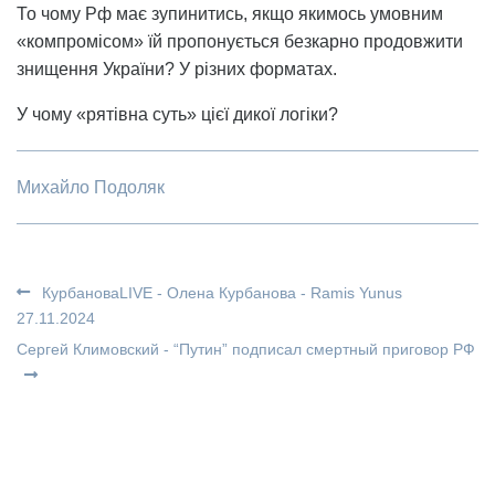
То чому Рф має зупинитись, якщо якимось умовним
«компромісом» їй пропонується безкарно продовжити
знищення України? У різних форматах.
У чому «рятівна суть» цієї дикої логіки?
Михайло Подоляк
КурбановаLIVE - Олена Курбанова - Ramis Yunus
27.11.2024
Сергей Климовский - “Путин” подписал смертный приговор РФ