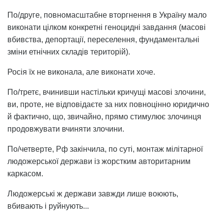
По/друге, повномасштабне вторгнення в Україну мало
виконати цілком конкретні геноцидні завдання (масові
вбивства, депортації, переселення, фундаментальні
зміни етнічних складів територій).
Росія їх не виконала, але виконати хоче.
По/третє, вчинивши настільки кричущі масові злочини,
ви, проте, не відповідаєте за них повноцінно юридично
й фактично, що, звичайно, прямо стимулює злочинця
продовжувати вчиняти злочини.
По/четверте, Рф закінчила, по суті, монтаж мілітарної
людожерської держави із жорстким авторитарним
каркасом.
Людожерські ж держави завжди лише воюють,
вбивають і руйнують...