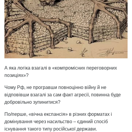
А яка логіка взагалі в «компромісних переговорних
позиціях»?
Чому Рф, не програвши повноцінно війну й не
відповівши взагалі за сам факт агресії, повинна буде
добровільно зупинитися?
По/перше, «вічна експансія» в різних форматах і
домінування через насильство – єдиний спосіб
існування такого типу російської держави.