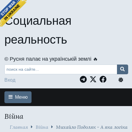
Социальная
реальность
©️ Русня палає на українській землі 🔥
Вход
Меню
Війна
Главная
Війна
Михайло Подоляк - А яка логіка