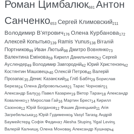
Роман Цимбалюк
Антон
681
Санченко
Сергей Климовский
653
211
Володимир В’ятрович
Олена Курбанова
176
172
Алексей Копытько
Ramis Yunus
Віталій
139
138
Портников
Иван Лютый
Дмитро Вовнянко
99
98
73
Валентина Емінова
Кирилл Данильченко
Сергей
59
52
Ауслендер
Володимир Завгородній
Юрий Христензен
49
42
42
Костянтин Машовець
Олексій Петров
Валерій
40
40
Прозапас
Денис Казанский
Гліб Бабіч
Борислав
35
34
29
Береза
Олена Добровольська
Тарас Чорновіл
24
21
21
Александр Балу
Павел Казарин
Віктор Таран
Александр
20
19
18
Коваленко
Мирослав Гай
Мартин Брест
Кирилл
17
16
14
Сазонов
Юрій Богданов
Фашик Донецький
Агія
12
12
11
Загребельська
Юрій Гудименко
Vasyl Taras
Андрій
10
9
8
Баумейстер
Софія Федина
Alesha Stupin
Yigal Levin
8
7
5
5
Валерій Калниш
Олена Монова
Александр Кушнарь
5
5
4