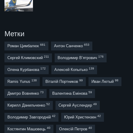
Метки
681
653
Роман Цимбалюк
Антон Санченко
211
176
Сергей Климовский
Володимир В’ятрович
172
139
Олена Курбанова
Алексей Копытько
138
99
98
Ramis Yunus
Віталій Портников
Иван Лютый
73
59
Дмитро Вовнянко
Валентина Емінова
52
49
Кирилл Данильченко
Сергей Ауслендер
42
42
Володимир Завгородній
Юрий Христензен
40
40
Костянтин Машовець
Олексій Петров