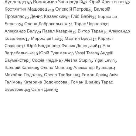
Ауслендер
Володимир Завгородній
Юрий Христензен
49
42
42
Костянтин Машовець
Олексій Петров
Валерій
40
40
Прозапас
Денис Казанский
Гліб Бабіч
Борислав
35
34
29
Береза
Олена Добровольська
Тарас Чорновіл
24
21
21
Александр Балу
Павел Казарин
Віктор Таран
Александр
20
19
18
Коваленко
Мирослав Гай
Мартин Брест
Кирилл
17
16
14
Сазонов
Юрій Богданов
Фашик Донецький
Агія
12
12
11
Загребельська
Юрій Гудименко
Vasyl Taras
Андрій
10
9
8
Баумейстер
Софія Федина
Alesha Stupin
Yigal Levin
8
7
5
5
Валерій Калниш
Олена Монова
Александр Кушнарь
5
5
4
Михайло Подоляк
Олена Трибушна
Роман Донік
Акім
4
4
4
Галімов
Катерина Водоносова
Роман Шрайк
Тарас
3
3
3
Березовець
Євген Дикий
3
2