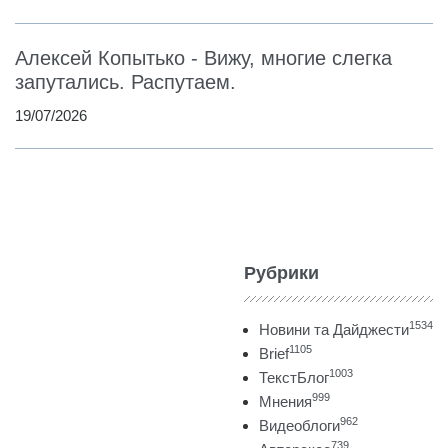
Алексей Копытько - Вижу, многие слегка
запутались. Распутаем.
19/07/2026
Рубрики
1534
Новини та Дайджести
1105
Brief
1003
ТекстБлог
999
Мнения
962
Видеоблоги
739