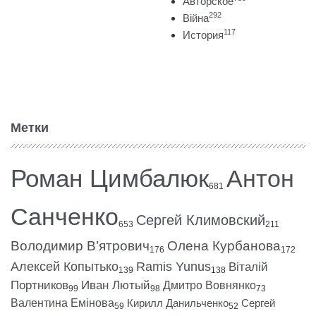
Авторское
292
Війна
117
История
Метки
Роман Цимбалюк
Антон
681
Санченко
Сергей Климовский
653
211
Володимир В’ятрович
Олена Курбанова
176
172
Алексей Копытько
Ramis Yunus
Віталій
139
138
Портников
Иван Лютый
Дмитро Вовнянко
99
98
73
Валентина Емінова
Кирилл Данильченко
Сергей
59
52