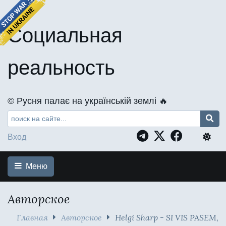
Социальная
реальность
©️ Русня палає на українській землі 🔥
Вход
Меню
Авторское
Главная
Авторское
Helgi Sharp - SI VIS PASEM,