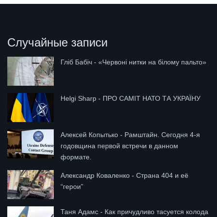
Случайные записи
Гліб Бабіч - «Червоні нитки на білому пальто»
Helgi Sharp - ПРО САМІТ НАТО ТА УКРАЇНУ
Алексей Копытько - Рамштайн. Сегодня 4-я
годовщина первой встречи в данном
формате.
Александр Коваленко - Страна 404 и её
“герои”
Таня Адамс - Как причудливо тасуется колода