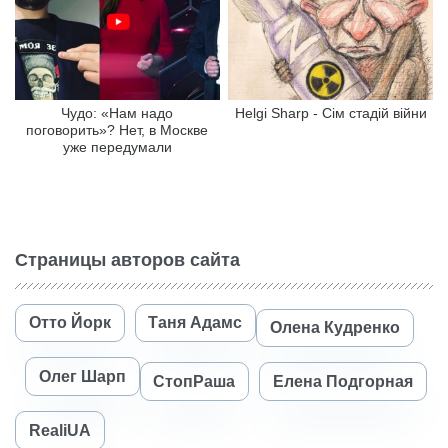
Чудо: «Нам надо
Helgi Sharp - Сім стадій війни
поговорить»? Нет, в Москве
уже передумали
Страницы авторов сайта
Отто Йорк
Таня Адамс
Олена Кудренко
Олег Шарп
СтопРаша
Елена Подгорная
RealiUA