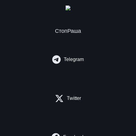
СтопРаша
Telegram
Twitter