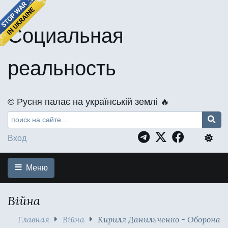
Социальная
реальность
©️ Русня палає на українській землі 🔥
Вход
Меню
Війна
Главная
Війна
Кирилл Данильченко - Оборона