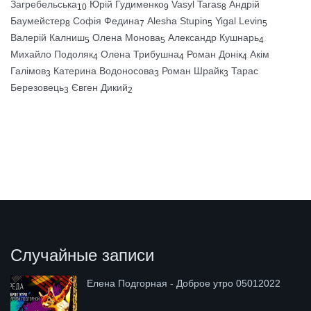
Загребельська
Юрій Гудименко
Vasyl Taras
Андрій
10
9
8
Баумейстер
Софія Федина
Alesha Stupin
Yigal Levin
8
7
5
5
Валерій Калниш
Олена Монова
Александр Кушнарь
5
5
4
Михайло Подоляк
Олена Трибушна
Роман Донік
Акім
4
4
4
Галімов
Катерина Водоносова
Роман Шрайк
Тарас
3
3
3
Березовець
Євген Дикий
3
2
Случайные записи
Елена Подгорная - Доброе утро 05012022