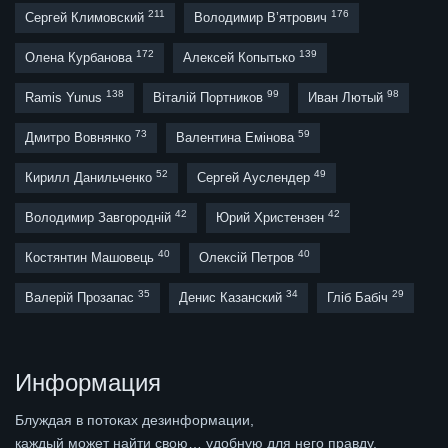
211
176
Сергей Климовский
Володимир В’ятрович
172
139
Олена Курбанова
Алексей Копытько
138
99
98
Ramis Yunus
Віталій Портников
Иван Лютый
73
59
Дмитро Вовнянко
Валентина Емінова
52
49
Кирилл Данильченко
Сергей Ауслендер
42
42
Володимир Завгородній
Юрий Христензен
40
40
Костянтин Машовець
Олексій Петров
35
34
29
Валерій Прозапас
Денис Казанский
Гліб Бабіч
Информация
Блуждая в потоках дезинформации,
каждый может найти свою… удобную для него правду.