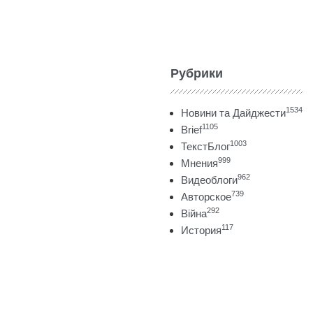
Рубрики
1534
Новини та Дайджести
1105
Brief
1003
ТекстБлог
999
Мнения
962
Видеоблоги
739
Авторское
292
Війна
117
История