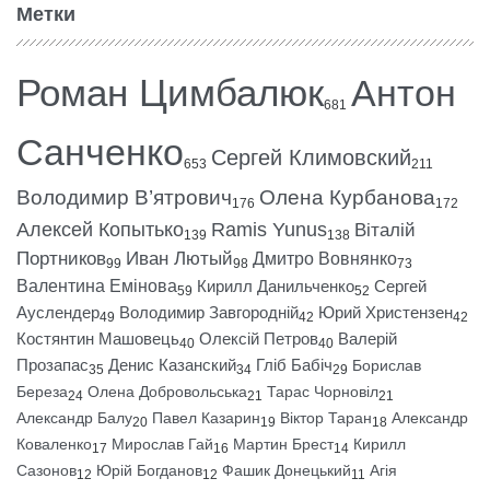
Метки
Роман Цимбалюк
Антон
681
Санченко
Сергей Климовский
653
211
Володимир В’ятрович
Олена Курбанова
176
172
Алексей Копытько
Ramis Yunus
Віталій
139
138
Портников
Иван Лютый
Дмитро Вовнянко
99
98
73
Валентина Емінова
Кирилл Данильченко
Сергей
59
52
Ауслендер
Володимир Завгородній
Юрий Христензен
49
42
42
Костянтин Машовець
Олексій Петров
Валерій
40
40
Прозапас
Денис Казанский
Гліб Бабіч
Борислав
35
34
29
Береза
Олена Добровольська
Тарас Чорновіл
24
21
21
Александр Балу
Павел Казарин
Віктор Таран
Александр
20
19
18
Коваленко
Мирослав Гай
Мартин Брест
Кирилл
17
16
14
Сазонов
Юрій Богданов
Фашик Донецький
Агія
12
12
11