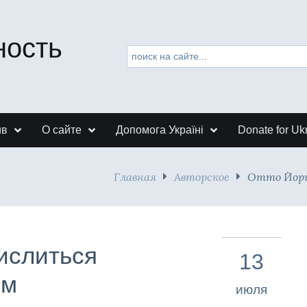
ность
ив
О сайте
Допомога Україні
Donate for Uk
Главная
Авторское
Отто Йорк
числиться
13
им
июля