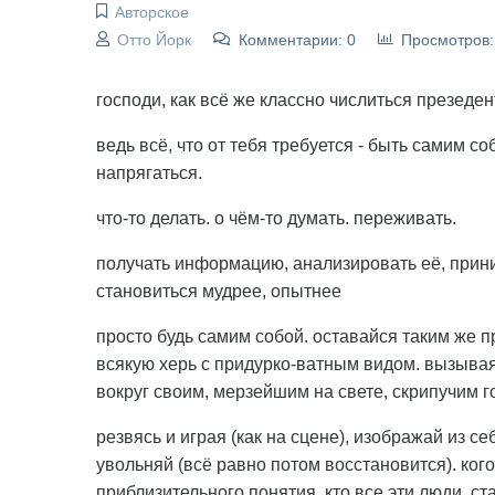
Авторское
Отто Йорк
Комментарии: 0
Просмотров:
господи, как всё же классно числиться презеде
ведь всё, что от тебя требуется - быть самим со
напрягаться.
что-то делать. о чём-то думать. переживать.
получать информацию, анализировать её, прини
становиться мудрее, опытнее
просто будь самим собой. оставайся таким же п
всякую херь с придурко-ватным видом. вызывая
вокруг своим, мерзейшим на свете, скрипучим 
резвясь и играя (как на сцене), изображай из се
увольняй (всё равно потом восстановится). ког
приблизительного понятия, кто все эти люди. ст