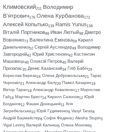
Климовский
Володимир
211
В’ятрович
Олена Курбанова
176
172
Алексей Копытько
Ramis Yunus
139
138
Віталій Портников
Иван Лютый
Дмитро
99
98
Вовнянко
Валентина Емінова
Кирилл
73
59
Данильченко
Сергей Ауслендер
Володимир
52
49
Завгородній
Юрий Христензен
Костянтин
42
42
Машовець
Олексій Петров
Валерій
40
40
Прозапас
Денис Казанский
Гліб Бабіч
35
34
29
Борислав Береза
Олена Добровольська
Тарас
24
21
Чорновіл
Александр Балу
Павел Казарин
21
20
19
Віктор Таран
Александр Коваленко
Мирослав
18
17
Гай
Мартин Брест
Кирилл Сазонов
Юрій
16
14
12
Богданов
Фашик Донецький
Агія
12
11
Загребельська
Юрій Гудименко
Vasyl Taras
10
9
8
Андрій Баумейстер
Софія Федина
Alesha Stupin
8
7
5
Yigal Levin
Валерій Калниш
Олена Монова
5
5
5
Александр Кушнарь
Михайло Подоляк
Олена