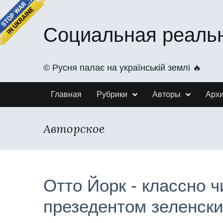
Социальная реаль
©️ Русня палає на українській землі 🔥
Главная
Рубрики
Авторы
Арх
Авторское
Отто Йорк - классно 
презедентом зеленск