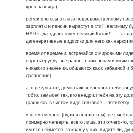
хрен разница)
регулярно ссы в глаза подведомственному насе
зарплаты и пенсии вырастут в сто!", великому бу
НАТО - да здравствует великий Китай!"... і так д
дегенеративные видосики для него как наркоти
время от времени, встречайся с мировыми лидер
пороть ерунду. всё равно твоим речам и ужимка
никакого значения. общаются как с забавной и 
сравнение)
а, в результате, демонтаж вверенного тебе го
тобто, замысел тех, кто внедрил тебя на эту д
графиков. в чистом виде совковое : "пятилетку - 
и всем смешно. (ну, или почти всем). не смеётс
примерно четверть, всего лишь. эти отчего-то, 
им всё неймётся. за країну у них, видите ли, ду