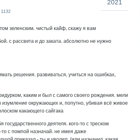
2021
 1132
нтом зеленским. чистый кайф, скажу я вам
бой. с рассвета и до заката. абсолютно не нужно
мать решения. развиваться, учиться на ошибках,
ридурком, каким и был с самого своего рождения. мели
 изумление окружающих и, попутно, убивая всё живое
голоском какающего сайгака
бя государственного деятеля. кого-то с треском
о-то с помпой назначай. не имея даже
аршой приказал - ты и уволил. (или назначил, какая