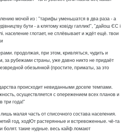
лению мочой из : "тарифы уменьшатся в два раза - а
дівництву бути - а клятому ковіду гаплик!", "дайош ЄС і
алі. население глотает, не сплёвывает и ждёт ещё. твои
ки
ами. продолжая, при этом, кривляться, чудить и
м, за рубежами страны, уже давно никто не придаёт
безвредной обезьянкой (простите, приматы, за это
сударства происходит невиданными доселе темпами.
олжность, осуществляется с опережением всех планов и
в три года!"
я лишь малая часть от списочного состава населения.
третий год, ходЮт растерянные и встревоженные. чё-та
ши болят. такие нудные. весь кайф ломают