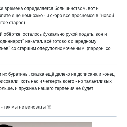
 все времена определяется большинством. вот и
пите ещё немножко - и скоро все проснёмся в "новой
ытое старое)
й обёртке, осталось буквально рукой подать. вон и
"одиннарот" накатал. всё готово к очередному
ьев" со старшим оперуполномоченным. (пардон, со
 и их буратины. сказка ещё далеко не дописана и конец
рисовали. хоть нас и четверть всего - но талантливых
больше. и пружина нашего терпения не будет
я - так мы не виноваты ☠️