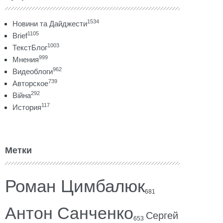
1534
Новини та Дайджести
1105
Brief
1003
ТекстБлог
999
Мнения
962
Видеоблоги
739
Авторское
292
Війна
117
История
Метки
Роман Цимбалюк
681
Антон Санченко
Сергей
653