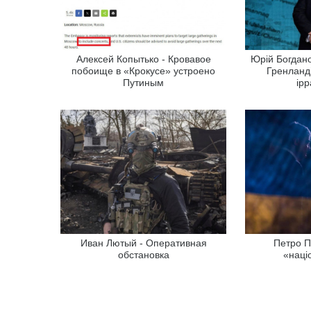
Алексей Копытько - Кровавое
Юрій Богдано
побоище в «Крокусе» устроено
Гренланд
Путиным
ір
Иван Лютый - Оперативная
Петро П
обстановка
«наці