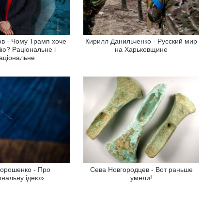
в - Чому Трамп хоче
Кирилл Данильченко - Русский мир
ію? Раціональне і
на Харьковщине
раціональне
орошенко - Про
Сева Новгородцев - Вот раньше
ональну ідею»
умели!