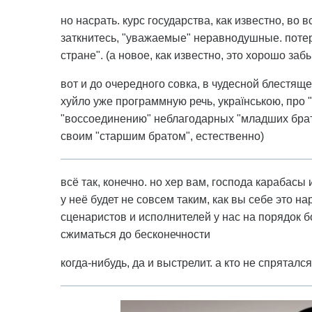
но насрать. курс государства, как известно, во
заткнитесь, "уважаемые" неравнодушные. потер
стране". (а новое, как известно, это хорошо заб
вот и до очередного совка, в чудесной блестяще
хуйло уже программную речь, українською, про 
"воссоединению" неблагодарных "младших брат
своим "старшим братом", естественно)
всё так, конечно. но хер вам, господа карабасы
у неё будет не совсем таким, как вы себе это на
сценаристов и исполнителей у нас на порядок 
сжиматься до бесконечности
когда-нибудь, да и выстрелит. а кто не спряталс