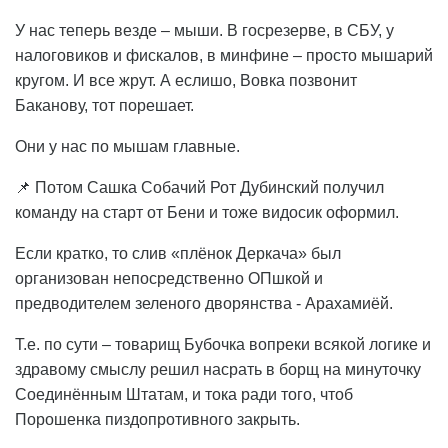
У нас теперь везде – мыши. В госрезерве, в СБУ, у
налоговиков и фискалов, в минфине – просто мышарий
кругом. И все жрут. А еслишо, Вовка позвонит
Баканову, тот порешает.
Они у нас по мышам главные.
📌 Потом Сашка Собачий Рот Дубинский получил
команду на старт от Бени и тоже видосик оформил.
Если кратко, то слив «плёнок Деркача» был
организован непосредственно ОПшкой и
предводителем зеленого дворянства - Арахамиёй.
Т.е. по сути – товарищ Бубочка вопреки всякой логике и
здравому смыслу решил насрать в борщ на минуточку
Соединённым Штатам, и тока ради того, чтоб
Порошенка пиздопротивного закрыть.