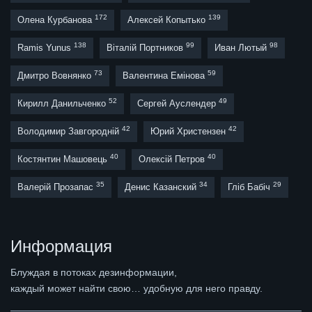
172
139
Олена Курбанова
Алексей Копытько
138
99
98
Ramis Yunus
Віталій Портников
Иван Лютый
73
59
Дмитро Вовнянко
Валентина Емінова
52
49
Кирилл Данильченко
Сергей Ауслендер
42
42
Володимир Завгородній
Юрий Христензен
40
40
Костянтин Машовець
Олексій Петров
35
34
29
Валерій Прозапас
Денис Казанский
Гліб Бабіч
Информация
Блуждая в потоках дезинформации,
каждый может найти свою… удобную для него правду.