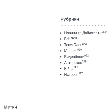
Рубрики
1534
Новини та Дайджести
1105
Brief
1003
ТекстБлог
999
Мнения
962
Видеоблоги
739
Авторское
292
Війна
117
История
Метки