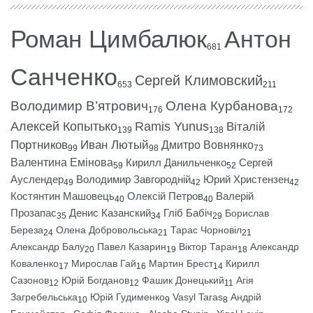
Роман Цимбалюк
Антон
681
Санченко
Сергей Климовский
653
211
Володимир В’ятрович
Олена Курбанова
176
172
Алексей Копытько
Ramis Yunus
Віталій
139
138
Портников
Иван Лютый
Дмитро Вовнянко
99
98
73
Валентина Емінова
Кирилл Данильченко
Сергей
59
52
Ауслендер
Володимир Завгородній
Юрий Христензен
49
42
42
Костянтин Машовець
Олексій Петров
Валерій
40
40
Прозапас
Денис Казанский
Гліб Бабіч
Борислав
35
34
29
Береза
Олена Добровольська
Тарас Чорновіл
24
21
21
Александр Балу
Павел Казарин
Віктор Таран
Александр
20
19
18
Коваленко
Мирослав Гай
Мартин Брест
Кирилл
17
16
14
Сазонов
Юрій Богданов
Фашик Донецький
Агія
12
12
11
Загребельська
Юрій Гудименко
Vasyl Taras
Андрій
10
9
8