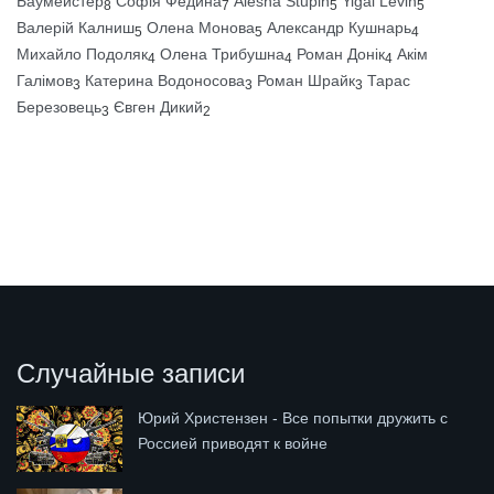
Баумейстер
Софія Федина
Alesha Stupin
Yigal Levin
8
7
5
5
Валерій Калниш
Олена Монова
Александр Кушнарь
5
5
4
Михайло Подоляк
Олена Трибушна
Роман Донік
Акім
4
4
4
Галімов
Катерина Водоносова
Роман Шрайк
Тарас
3
3
3
Березовець
Євген Дикий
3
2
Случайные записи
Юрий Христензен - Все попытки дружить с
Россией приводят к войне