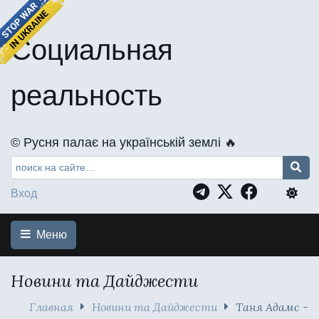
Социальная
реальность
©️ Русня палає на українській землі 🔥
Вход
Меню
Новини та Дайджести
Главная
Новини та Дайджести
Таня Адамс -