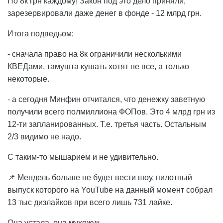
По 8к грн каждому! Закон под это дело приняли,
зарезервировали даже денег в фонде - 12 млрд грн.
Итога подведьом:
- сначала право на 8к ограничили несколькими
КВЕДами, тамушта кушать хотят не все, а только
некоторые.
- а сегодня Минфин отчитался, что денежку заветную
получили всего полмиллиона ФОПов. Это 4 млрд грн из
12-ти запланированных. Т.е. третья часть. Остальным
2/3 видимо не надо.
С таким-то мышарием и не удивительно.
📌 Мендель больше не будет вести шоу, пилотный
выпуск которого на YouTube на данный момент собрал
13 тыс дизлайков при всего лишь 731 лайке.
Она устала, она мухожук.