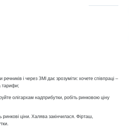
речників і через ЗМІ дає зрозуміти: хочете співпраці –
а тарифи;
аруйте олігархам надприбутки, робіть ринковою ціну
ь ринкові ціни. Халява закінчилася. Фірташ,
тки.