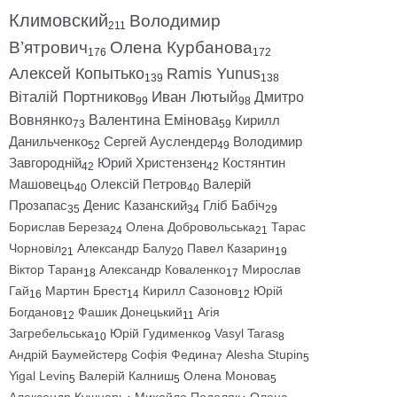
Климовский
Володимир
211
В’ятрович
Олена Курбанова
176
172
Алексей Копытько
Ramis Yunus
139
138
Віталій Портников
Иван Лютый
Дмитро
99
98
Вовнянко
Валентина Емінова
Кирилл
73
59
Данильченко
Сергей Ауслендер
Володимир
52
49
Завгородній
Юрий Христензен
Костянтин
42
42
Машовець
Олексій Петров
Валерій
40
40
Прозапас
Денис Казанский
Гліб Бабіч
35
34
29
Борислав Береза
Олена Добровольська
Тарас
24
21
Чорновіл
Александр Балу
Павел Казарин
21
20
19
Віктор Таран
Александр Коваленко
Мирослав
18
17
Гай
Мартин Брест
Кирилл Сазонов
Юрій
16
14
12
Богданов
Фашик Донецький
Агія
12
11
Загребельська
Юрій Гудименко
Vasyl Taras
10
9
8
Андрій Баумейстер
Софія Федина
Alesha Stupin
8
7
5
Yigal Levin
Валерій Калниш
Олена Монова
5
5
5
Александр Кушнарь
Михайло Подоляк
Олена