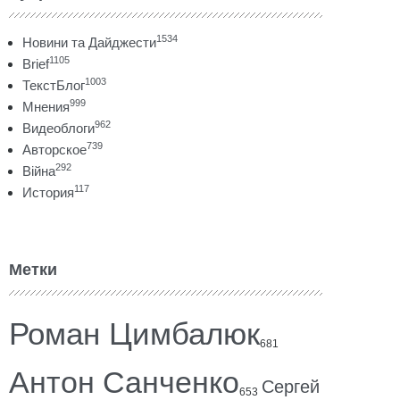
1534
Новини та Дайджести
1105
Brief
1003
ТекстБлог
999
Мнения
962
Видеоблоги
739
Авторское
292
Війна
117
История
Метки
Роман Цимбалюк
681
Антон Санченко
Сергей
653