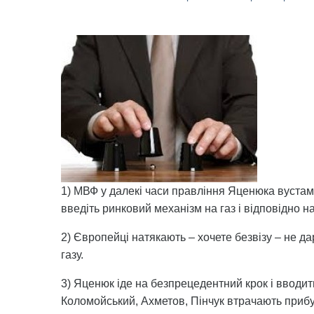
1) МВФ у далекі часи правління Яценюка вустами 
введіть ринковий механізм на газ і відповідно н
2) Європейці натякають – хочете безвізу – не д
газу.
3) Яценюк іде на безпрецедентний крок і вводит
Коломойський, Ахметов, Пінчук втрачають прибу