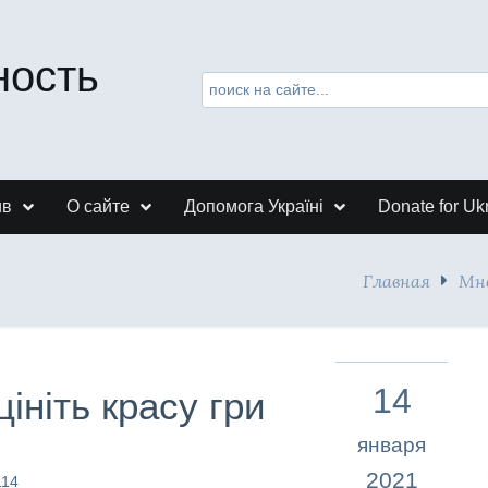
ность
ив
О сайте
Допомога Україні
Donate for Uk
Главная
Мн
14
ініть красу гри
января
2021
114