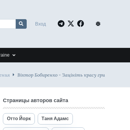
Вход
raine
ения
Віктор Бобиренко - Зацініть красу гри
Страницы авторов сайта
Отто Йорк
Таня Адамс