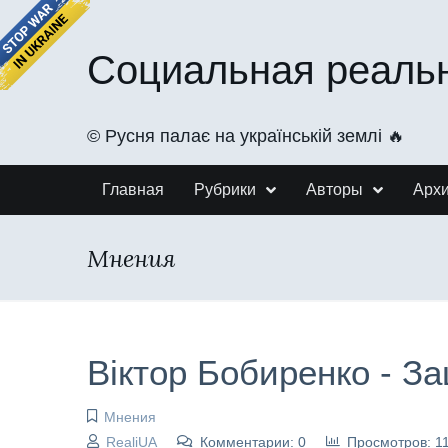
Социальная реаль
©️ Русня палає на українській землі 🔥
Главная
Рубрики
Авторы
Арх
Мнения
Віктор Бобиренко - Зац
Мнения
RealiUA
Комментарии: 0
Просмотров: 1