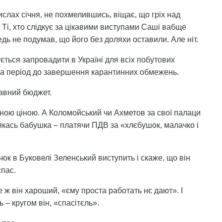
слах січня, не похмелившись, віщає, що гріх над
 Ті, хто слідкує за цікавими виступами Саші вабще
едь не подумав, що його без доляхи оставили. Але ніт.
ється запровадити в Україні для всіх побутових
на період до завершення карантинних обмежень.
авний бюджет.
аною ціною. А Коломойський чи Ахметов за свої палаци
і якась бабушка – платячи ПДВ за «хлєбушок, малачко і
чок в Буковелі Зеленський виступить і скаже, що він
спас.
е ж він хароший, «єму проста работать нє дают». І
 – кругом він, «спасітєль».