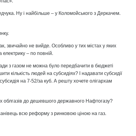
«пас».
едчука. Ну і найбільше – у Коломойського з Деркачем.
нку.
ак, звичайно не вийде. Особливо у тих містах у яких
за електрику – по повній.
клади з газом не можна було передбачити в бюджеті
шити кількість людей на субсидіях? І надавати субсидії
субсидія на 7-52/за куб. А решту хочете олігархам
ких облгазів до дешевшого державного Нафтогазу?
 нанівець всю реформу з ринковою ціною на газ.