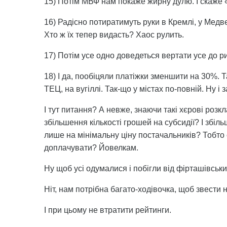
15) Потім МВФ нам покаже жирну дулю. І скаже 
16) Радісно потиратимуть руки в Кремлі, у Медв
Хто ж їх тепер видасть? Хаос рулить.
17) Потім усе одно доведеться вертати усе до ри
18) І да, пообіцяли платіжки зменшити на 30%. Т
ТЕЦ, на вугіллі. Так-що у містах по-повній. Ну і 
І тут питання? А невже, знаючи такі хєрові роз
збільшення кількості грошей на субсидії? І збіль
лише на мінімальну ціну постачальників? Тобто 
доплачувати? Йовелкам.
Ну щоб усі одумалися і побігли від фірташівсь
Ніт, нам потрібна багато-ходівочка, щоб звести
І при цьому не втратити рейтинги.