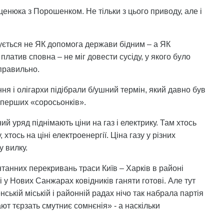
ценюка з Порошенком. Не тільки з цього приводу, але і
зується не ЯК допомога держави бідним – а ЯК
платив сповна – не міг довести сусіду, у якого було
 правильно.
ння і олігархи підібрали б/ушний термін, який давно був
з перших «соросьонків».
ний уряд піднімають ціни на газ і електрику. Там хтось
 хтось на ціні електроенергії. Ціна газу у різних
у вилку.
онтанних перекривань траси Київ – Харків в районі
 у Нових Санжарах ковідників ганяти готові. Але тут
нській міській і районній радах нічо так набрала партія
т тєрзать смутниє сомнєнія» - а наскільки