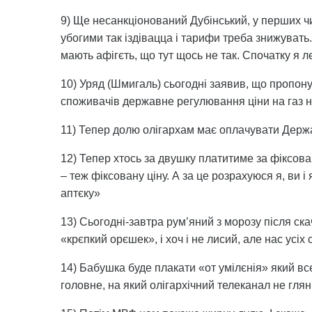
9) Ще несанкціонований Дубінський, у перших чи
убогими так іздівацца і тарифи треба знижувать.
мають афігєть, що тут щось не так. Спочатку я л
10) Уряд (Шмигаль) сьогодні заявив, що пропону
споживачів державне регулювання ціни на газ 
11) Тепер долю олігархам має оплачувати Держ
12) Тепер хтось за двушку платитиме за фіксов
– теж фіксовану ціну. А за це розрахуюся я, ви 
аптєку»
13) Сьогодні-завтра рум’яний з морозу після ска
«крєпкий орєшек», і хоч і не лисий, але нас усіх 
14) Бабушка буде плакати «от умілєнія» який вс
головне, на який олігархічний телеканал не глянь