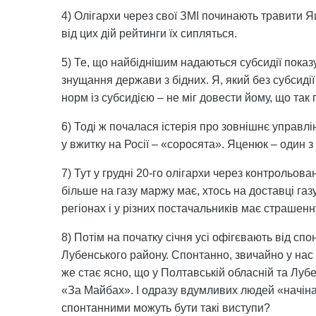
4) Олігархи через свої ЗМІ починають травити Я
від цих дій рейтинги їх сипляться.
5) Те, що найбіднішим надаються субсидії пока
знущання держави з бідних. Я, який без субсидії 
норм із субсидією – не міг довести йому, що так
6) Тоді ж почалася істерія про зовнішнє управлі
у вжитку на Росії – «соросята». Яценюк – один 
7) Тут у грудні 20-го олігархи через контрольова
більше на газу маржу має, хтось на доставці газу,
регіонах і у різних постачальників має страшенн
8) Потім на початку січня усі офігєвають від сп
Лубенського району. Спонтанно, звичайно у нас і
же стає ясно, що у Полтавській обласній та Лубе
«За Майбах». І одразу вдумливих людей «начінаю
спонтанними можуть бути такі виступи?